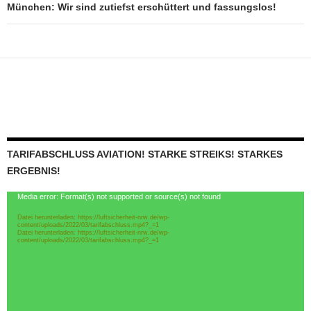
München: Wir sind zutiefst erschüttert und fassungslos!
TARIFABSCHLUSS AVIATION! STARKE STREIKS! STARKES
ERGEBNIS!
Video-
Media error: Format(s) not supported or source(s) not found
Player
Datei herunterladen: https://luftsicherheit-nrw.de/wp-
content/uploads/2022/03/tarifabschluss.mp4?_=1
Datei herunterladen: https://luftsicherheit-nrw.de/wp-
content/uploads/2022/03/tarifabschluss.mp4?_=1