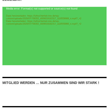
Video-
Media error: Format(s) not supported or source(s) not found
Player
Datei herunterladen: https://luftsicherheit-nrw.de/wp-
content/uploads/2020/07/758352_4009019162317_1118559968_n.mp4?_=2
Datei herunterladen: https://luftsicherheit-nrw.de/wp-
content/uploads/2020/07/758352_4009019162317_1118559968_n.mp4?_=2
MITGLIED WERDEN … NUR ZUSAMMEN SIND WIR STARK !