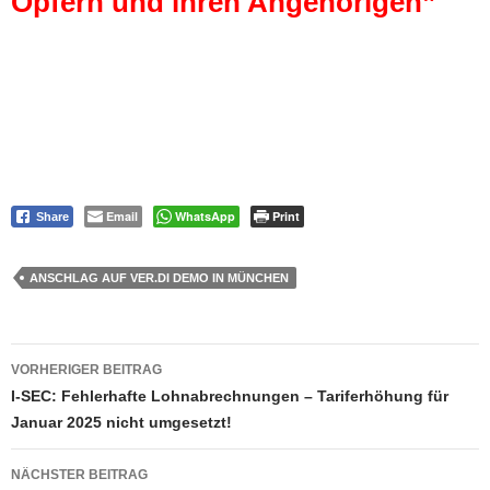
Opfern und ihren Angehörigen”
Email
WhatsApp
Print
Share
ANSCHLAG AUF VER.DI DEMO IN MÜNCHEN
Beitragsnavigation
VORHERIGER BEITRAG
I-SEC: Fehlerhafte Lohnabrechnungen – Tariferhöhung für
Januar 2025 nicht umgesetzt!
NÄCHSTER BEITRAG