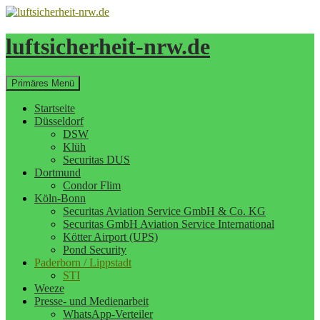
Zum
Inhalt
springen
luftsicherheit-nrw.de
Suchen
Primäres Menü
Startseite
Düsseldorf
DSW
Klüh
Securitas DUS
Dortmund
Condor Flim
Köln-Bonn
Securitas Aviation Service GmbH & Co. KG
Securitas GmbH Aviation Service International
Kötter Airport (UPS)
Pond Security
Paderborn / Lippstadt
STI
Weeze
Presse- und Medienarbeit
WhatsApp-Verteiler