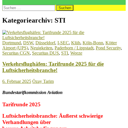
Suchen
nach:
Kategoriearchiv: STI
Dortmund
,
DSW
,
Düsseldorf
,
I-SEC
,
Klüh
,
Köln-Bonn
,
Kötter
Airport (UPS)
,
Neuigkeiten
,
Paderborn / Lippstadt
,
Pond Security
,
Securitas CGN
,
Securitas DUS
,
STI
,
Weeze
Verkehrsflughäfen: Tarifrunde 2025 für die
Luftsicherheitsbranche!
6. Februar 2025
Özay Tarim
Bundestarifkommission Aviation
Tarifrunde 2025
Luftsicherheitsbranche: Äußerst schwierige
Verhandlungen über