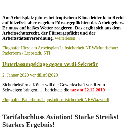
Am Arbeitsplatz gibt es bei tropischem Klima leider kein Recht
auf hitzefrei, aber es gelten Fürsorgepflichten des Arbeitgebers.
Er muss auf heißes Wetter reagieren. Das ergibt sich aus dem
Arbeitsschutzrecht, der Fürsorgepflicht und der
Arbeitsschutz
Arbeitsstättenverordnung.
weiterlesen
→
bei
Flughafen
Hitze am Arbeitsplatz
Luftsicherheit NRW
Mundschutz
Hitze
Paderborn / Lippstadt
,
STI
am
Arbeitsplatz!
Unterlassungsklage gegen verdi-Sekretär
2. Januar 2020
ver.diLuSi2020
Sicherheitsfirma Kötter will die Gewerkschaft ver.di zum
Schweigen bringen. … berichtete die
taz am 22.12.2019
Flughafen Paderborn/Lippstadt
Luftsicherheit NRW
taz
verdi
Tarifabschluss Aviation! Starke Streiks!
Starkes Ergebnis!