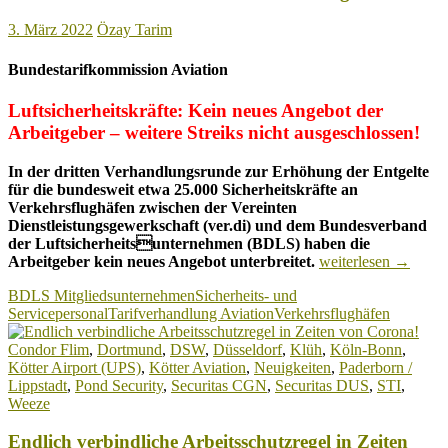
3. März 2022
Özay Tarim
Bundestarifkommission Aviation
Luftsicherheitskräfte: Kein neues Angebot der
Arbeitgeber – weitere Streiks
nicht ausgeschlossen!
In der dritten Verhandlungsrunde zur Erhöhung der Entgelte
für die bundesweit etwa 25.000 Sicherheitskräfte an
Verkehrsflughäfen zwischen der Vereinten
Dienstleistungsgewerkschaft (ver.di) und dem Bundesverband
der Luftsicherheitsunternehmen (BDLS) haben die
Lohntarifrunde
Arbeitgeber kein neues Angebot unterbreitet.
weiterlesen
→
Aviation:
BDLS Mitgliedsunternehmen
Sicherheits- und
Kein
Servicepersonal
Tarifverhandlung Aviation
Verkehrsflughäfen
neues
Angebot!
Condor Flim
,
Dortmund
,
DSW
,
Düsseldorf
,
Klüh
,
Köln-Bonn
,
Kötter Airport (UPS)
,
Kötter Aviation
,
Neuigkeiten
,
Paderborn /
Lippstadt
,
Pond Security
,
Securitas CGN
,
Securitas DUS
,
STI
,
Weeze
Endlich verbindliche Arbeitsschutzregel in Zeiten