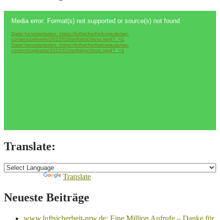
Video-
Media error: Format(s) not supported or source(s) not found
Player
Datei herunterladen: https://luftsicherheit-nrw.de/wp-
content/uploads/2022/03/tarifabschluss.mp4?_=1
Datei herunterladen: https://luftsicherheit-nrw.de/wp-
content/uploads/2022/03/tarifabschluss.mp4?_=1
Translate:
Powered by
Translate
Neueste Beiträge
www.luftsicherheit-nrw.de: Eine Million Aufrufe – Danke für