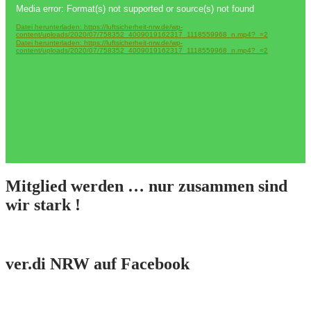
Media error: Format(s) not supported or source(s) not found
Player
Datei herunterladen: https://luftsicherheit-nrw.de/wp-
content/uploads/2020/07/758352_4009019162317_1118559968_n.mp4?_=2
Datei herunterladen: https://luftsicherheit-nrw.de/wp-
content/uploads/2020/07/758352_4009019162317_1118559968_n.mp4?_=2
Mitglied werden … nur zusammen sind
wir stark !
ver.di NRW auf Facebook