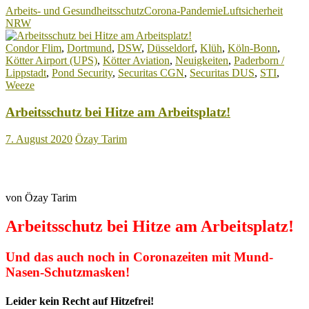
Arbeitsschutzregel
Arbeits- und Gesundheitsschutz
Corona-Pandemie
Luftsicherheit
in
NRW
Zeiten
von
Condor Flim
,
Dortmund
,
DSW
,
Düsseldorf
,
Klüh
,
Köln-Bonn
,
Corona!
Kötter Airport (UPS)
,
Kötter Aviation
,
Neuigkeiten
,
Paderborn /
Lippstadt
,
Pond Security
,
Securitas CGN
,
Securitas DUS
,
STI
,
Weeze
Arbeitsschutz bei Hitze am Arbeitsplatz!
7. August 2020
Özay Tarim
von Özay Tarim
Arbeitsschutz bei Hitze am Arbeitsplatz!
Und das auch noch in Coronazeiten mit Mund-
Nasen-Schutzmasken!
Leider kein Recht auf Hitzefrei!