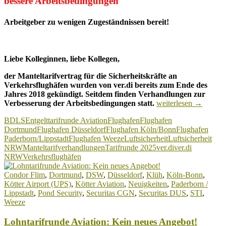
bessere Arbeitsbedingungen
Arbeitgeber zu wenigen Zugeständnissen bereit!
Liebe Kolleginnen, liebe Kollegen,
der Manteltarifvertrag für die Sicherheitskräfte an
Verkehrsflughäfen wurden von ver.di bereits
zum Ende des
Jahres 2018 gekündigt. Seitdem finden Verhandlungen zur
Verkehrsflughäfen:
Verbesserung der
Arbeitsbedingungen statt.
weiterlesen
→
Tarifrunde
BDLS
Entgelttarifrunde Aviation
Flughafen
Flughafen
2025
Dortmund
Flughafen Düsseldorf
Flughafen Köln/Bonn
Flughafen
für
Paderborn/Lippstadt
Flughafen Weeze
Luftsicherheit
Luftsicherheit
die
NRW
Manteltarifverhandlungen
Tarifrunde 2025
ver.di
ver.di
Luftsicherheitsbranch
NRW
Verkehrsflughäfen
Condor Flim
,
Dortmund
,
DSW
,
Düsseldorf
,
Klüh
,
Köln-Bonn
,
Kötter Airport (UPS)
,
Kötter Aviation
,
Neuigkeiten
,
Paderborn /
Lippstadt
,
Pond Security
,
Securitas CGN
,
Securitas DUS
,
STI
,
Weeze
Lohntarifrunde Aviation: Kein neues Angebot!