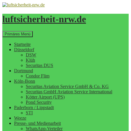
Zum
Inhalt
springen
luftsicherheit-nrw.de
Suchen
Primäres Menü
Startseite
Düsseldorf
DSW
Klüh
Securitas DUS
Dortmund
Condor Flim
Köln-Bonn
Securitas Aviation Service GmbH & Co. KG
Securitas GmbH Aviation Service International
Kötter Airport (UPS)
Pond Security
Paderborn / Lippstadt
STI
Weeze
Presse- und Medienarbeit
WhatsApp-Verteiler