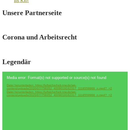
ins Klo!
Unsere Partnerseite
Corona und Arbeitsrecht
Legendär
Video-
Media error: Format(s) not supported or source(s) not found
Player
Datei herunterladen: https://luftsicherheit-nrw.de/wp-
content/uploads/2020/07/758352_4009019162317_1118559968_n.mp4?_=2
Datei herunterladen: https://luftsicherheit-nrw.de/wp-
content/uploads/2020/07/758352_4009019162317_1118559968_n.mp4?_=2