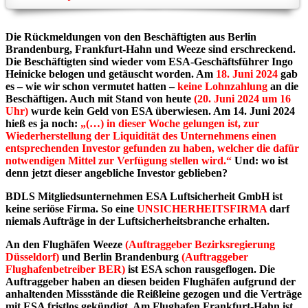
Die Rückmeldungen von den Beschäftigten aus Berlin
Brandenburg, Frankfurt-Hahn und Weeze sind erschreckend.
Die Beschäftigten sind wieder vom ESA-Geschäftsführer Ingo
Heinicke belogen und getäuscht worden. Am
18. Juni 2024
gab
es – wie wir schon vermutet hatten –
keine Lohnzahlung
an die
Beschäftigen. Auch mit Stand von heute
(20. Juni 2024 um 16
Uhr)
wurde kein Geld von ESA überwiesen. Am 14. Juni 2024
hieß es ja noch:
„(…) in dieser Woche gelungen ist, zur
Wiederherstellung der Liquidität des Unternehmens einen
entsprechenden Investor gefunden zu haben, welcher die dafür
notwendigen Mittel zur Verfügung stellen wird.“
Und: wo ist
denn jetzt dieser angebliche Investor geblieben?
BDLS Mitgliedsunternehmen ESA Luftsicherheit GmbH ist
keine seriöse Firma. So eine
UNSICHERHEITSFIRMA
darf
niemals Aufträge in der Luftsicherheitsbranche erhalten.
An den Flughäfen Weeze
(Auftraggeber Bezirksregierung
Düsseldorf)
und Berlin Brandenburg
(Auftraggeber
Flughafenbetreiber BER)
ist ESA schon rausgeflogen. Die
Auftraggeber haben an diesen beiden Flughäfen aufgrund der
anhaltenden Missstände die Reißleine gezogen und die Verträge
mit ESA fristlos gekündigt. Am Flughafen Frankfurt-Hahn ist