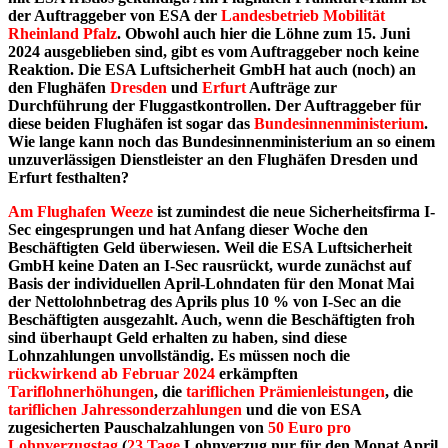
der Auftraggeber von ESA der
Landesbetrieb Mobilität
Rheinland Pfalz
. Obwohl auch hier die Löhne zum 15. Juni
2024 ausgeblieben sind, gibt es vom Auftraggeber noch keine
Reaktion. Die ESA Luftsicherheit GmbH hat auch (noch) an
den Flughäfen
Dresden
und
Erfurt
Aufträge zur
Durchführung der Fluggastkontrollen. Der Auftraggeber für
diese beiden Flughäfen ist sogar das
Bundesinnenministerium
.
Wie lange kann noch das Bundesinnenministerium an so einem
unzuverlässigen Dienstleister an den Flughäfen Dresden und
Erfurt festhalten?
Am Flughafen Weeze
ist zumindest die neue Sicherheitsfirma I-
Sec eingesprungen und hat Anfang dieser Woche den
Beschäftigten Geld überwiesen. Weil die ESA Luftsicherheit
GmbH keine Daten an I-Sec rausrückt, wurde zunächst auf
Basis der individuellen April-Lohndaten für den Monat Mai
der Nettolohnbetrag des Aprils plus 10 % von I-Sec an die
Beschäftigten ausgezahlt. Auch, wenn die Beschäftigten froh
sind überhaupt Geld erhalten zu haben, sind diese
Lohnzahlungen unvollständig. Es müssen noch die
rückwirkend
ab Februar 2024
erkämpften
Tariflohnerhöhungen
, die
tariflichen Prämienleistungen
, die
tariflichen Jahressonderzahlungen
und die von ESA
zugesicherten Pauschalzahlungen von
50 Euro pro
Lohnverzugstag
(
23 Tage
Lohnverzug nur für den Monat April