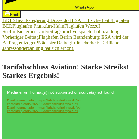
WhatsApp
Print
BDLS
Bezirksregierung Düsseldorf
ESA Luftsicherheit
Flughafen
BER
Flughafen Frankfurt-Hahn
Flughafen Weeze
I
Sec
Luftsicherheit
Tarifvertragsbruch
verspätete Lohnzahlung
Beitragsnavigation
Vorheriger Beitrag
Flughafen Berlin Brandenburg: ESA wird der
Auftrag entzogen!
Nächster Beitrag
Luftsicherheit: Tarifliche
Jahressonderzahlung hat sich erhöht!
Tarifabschluss Aviation! Starke Streiks!
Starkes Ergebnis!
Video-
Media error: Format(s) not supported or source(s) not found
Player
Datei herunterladen: https://luftsicherheit-nrw.de/wp-
content/uploads/2022/03/tarifabschluss.mp4?_=1
Datei herunterladen: https://luftsicherheit-nrw.de/wp-
content/uploads/2022/03/tarifabschluss.mp4?_=1