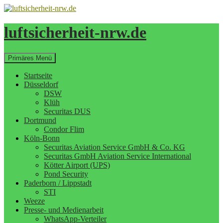
Zum
Inhalt
springen
luftsicherheit-nrw.de
Suchen
Primäres Menü
Startseite
Düsseldorf
DSW
Klüh
Securitas DUS
Dortmund
Condor Flim
Köln-Bonn
Securitas Aviation Service GmbH & Co. KG
Securitas GmbH Aviation Service International
Kötter Airport (UPS)
Pond Security
Paderborn / Lippstadt
STI
Weeze
Presse- und Medienarbeit
WhatsApp-Verteiler