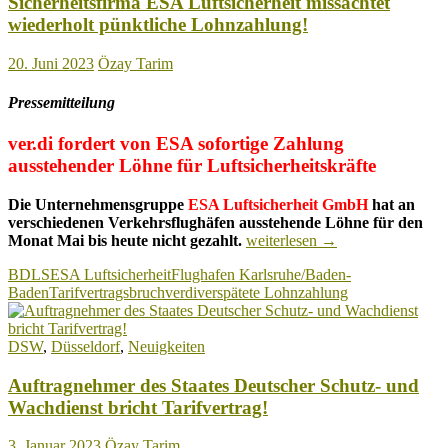
Sicherheitsfirma ESA Luftsicherheit missachtet
wiederholt pünktliche Lohnzahlung!
20. Juni 2023
Özay Tarim
Pressemitteilung
ver.di fordert von ESA sofortige Zahlung
ausstehender Löhne für
Luftsicherheitskräfte
Die Unternehmensgruppe
ESA Luftsicherheit GmbH
hat an
verschiedenen Verkehrsflughäfen ausstehende Löhne für den
Sicherheitsfirma
Monat Mai bis heute nicht gezahlt.
weiterlesen
→
ESA
BDLS
ESA Luftsicherheit
Flughafen Karlsruhe/Baden-
Luftsicherheit
Baden
Tarifvertragsbruch
verdi
verspätete Lohnzahlung
missachtet
wiederholt
pünktliche
DSW
,
Düsseldorf
,
Neuigkeiten
Lohnzahlung!
Auftragnehmer des Staates Deutscher Schutz- und
Wachdienst bricht Tarifvertrag!
3. Januar 2023
Özay Tarim