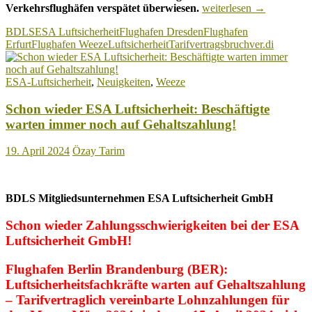
ESA
Verkehrsflughäfen verspätet überwiesen.
weiterlesen
→
Luftsicherheit:
BDLS
ESA Luftsicherheit
Flughafen Dresden
Flughafen
Sicherheitspersonal
Erfurt
Flughafen Weeze
Luftsicherheit
Tarifvertragsbruch
ver.di
wartet
erneut
vergeblich
ESA-Luftsicherheit
,
Neuigkeiten
,
Weeze
auf
pünktliche
Schon wieder ESA Luftsicherheit: Beschäftigte
Lohnzahlung!
warten immer noch auf Gehaltszahlung!
19. April 2024
Özay Tarim
BDLS Mitgliedsunternehmen ESA Luftsicherheit GmbH
Schon wieder Zahlungsschwierigkeiten bei der ESA
Luftsicherheit GmbH!
Flughafen Berlin Brandenburg (BER):
Luftsicherheitsfachkräfte warten auf Gehaltszahlung
– Tarifvertraglich vereinbarte Lohnzahlungen für