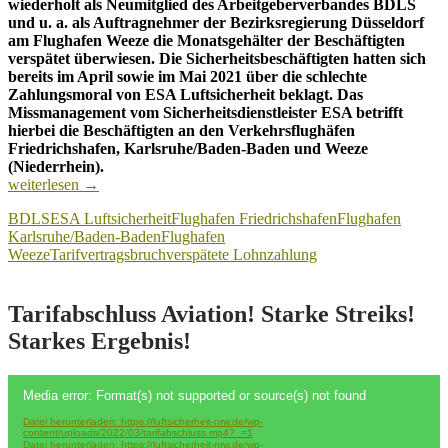
wiederholt als Neumitglied des Arbeitgeberverbandes BDLS
und u. a. als Auftragnehmer der Bezirksregierung Düsseldorf
am Flughafen Weeze die Monatsgehälter der Beschäftigten
verspätet überwiesen. Die Sicherheitsbeschäftigten hatten sich
bereits im April sowie im Mai 2021 über die schlechte
Zahlungsmoral von ESA Luftsicherheit beklagt. Das
Missmanagement vom Sicherheitsdienstleister ESA betrifft
hierbei die Beschäftigten an den Verkehrsflughäfen
Friedrichshafen, Karlsruhe/Baden-Baden und Weeze
(Niederrhein).
ESA
weiterlesen
→
Luftsicherheit
BDLS
ESA Luftsicherheit
Flughafen Friedrichshafen
Flughafen
verärgert
Karlsruhe/Baden-Baden
Flughafen
Sicherheitspersonal
Weeze
Tarifvertragsbruch
verspätete Lohnzahlung
–
erneut
verspätete
Lohnzahlungen!
Tarifabschluss Aviation! Starke Streiks!
Starkes Ergebnis!
Video-
Media error: Format(s) not supported or source(s) not found
Player
Datei herunterladen: https://luftsicherheit-nrw.de/wp-
content/uploads/2022/03/tarifabschluss.mp4?_=1
Datei herunterladen: https://luftsicherheit-nrw.de/wp-