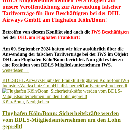
BDLS Mitgliedsunternehmen IWS reagiert auf
unsere Veröffentlichung zur Anwendung falscher
Tarifverträge für ihre Beschäftigten bei der DHL
Airways GmbH am Flughafen Köln/Bonn!
Betroffen von diesem Konflikt sind auch die
IWS Beschäftigten
bei der
DHL am Flughafen Frankfurt!
Am 09. September 2024 hatten wir hier ausführlich über die
Anwendung der falschen Tarifverträge bei der IWS im Objekt
DHL am Flughafen Köln/Bonn berichtet. Nun gibt es hierzu
Flughafen
eine Reaktion vom BDLS Mitgliedsunternehmen IWS.
Köln/Bonn
weiterlesen
→
Sicherheits
BDLS
DHL Airways
Flughafen Frankfurt
Flughafen Köln/Bonn
IWS
IWS
Industrie-Werkschutz GmbH
Luftsicherheit
Tarifvertragsbruch
ver.di
reagiert
auf
unsere
Köln-Bonn
,
Neuigkeiten
Veröffentli
Flughafen Köln/Bonn: Sicherheitskräfte werden
vom BDLS-Mitgliedsunternehmen um den Lohn
geprellt!