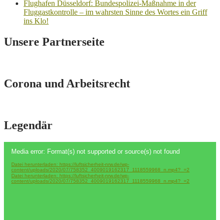
Flughafen Düsseldorf: Bundespolizei-Maßnahme in der
Fluggastkontrolle – im wahrsten Sinne des Wortes ein Griff
ins Klo!
Unsere Partnerseite
Corona und Arbeitsrecht
Legendär
Video-
Media error: Format(s) not supported or source(s) not found
Player
Datei herunterladen: https://luftsicherheit-nrw.de/wp-
content/uploads/2020/07/758352_4009019162317_1118559968_n.mp4?_=2
Datei herunterladen: https://luftsicherheit-nrw.de/wp-
content/uploads/2020/07/758352_4009019162317_1118559968_n.mp4?_=2