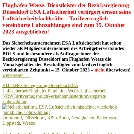
Flughafen Weeze: Dienstleister der Bezirksregierung
Düsseldorf ESA Luftsicherheit verärgert erneut seine
Luftsicherheitsfachkräfte – Tarifvertraglich
vereinbarte Lohnzahlungen sind zum 15. Oktober
2023 ausgeblieben!
Das Sicherheitsunternehmen ESA Luftsicherheit hat schon
wieder als Mitgliedsunternehmen des Arbeitgeberverbandes
BDLS und insbesondere als Auftragnehmer der
Bezirksregierung Düsseldorf am Flughafen Weeze die
Monatsgehälter der Beschäftigten zum tarifvertraglich
E
vereinbarten Zeitpunkt – 15. Oktober 2023 –
nicht
überwiesen!
Lu
weiterlesen
→
ha
BDLS
Bezirksregierung Düsseldorf
ESA
er
Luftsicherheit
Flughafen
Flughafen Weeze
Luftsicherheit
S
NRW
Tarifvertragsbruch
Verkehrsministerium
verspätete
be
Lohnzahlung
L
Dortmund
,
Düsseldorf
,
Köln-Bonn
,
Neuigkeiten
,
Paderborn /
Lippstadt
,
Weeze