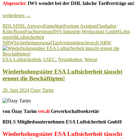
Abgezockt:
IWS wendet bei der DHL falsche Tarifverträge an!
Flughafen
weiterlesen
→
Köln/Bonn:
BDLS
DHL Airways
Entgelttarifvertrag Aviation
Flughafen
Sicherheitskräfte
Köln/Bonn
Frachtzentrum
IWS Industrie-Werkschutz GmbH
Lohn
werden
geprellt
Luftsicherheit
vom
NRW
Sicherheitspersonal
Tarifvertragsbruch
ver.di NRW
BDLS-
Mitgliedsunternehmen
um
ESA-Luftsicherheit
,
I-SEC
,
Neuigkeiten
,
Weeze
den
Lohn
Wiederholungstäter ESA Luftsicherheit täuscht
geprellt!
erneut die Beschäftigten!
20. Juni 2024
Özay Tarim
von Özay Tarim
ver
.
di
Gewerkschaftssekretär
BDLS Mitgliedsunternehmen ESA Luftsicherheit GmbH
Wiederholungstäter ESA Luftsicherheit täuscht