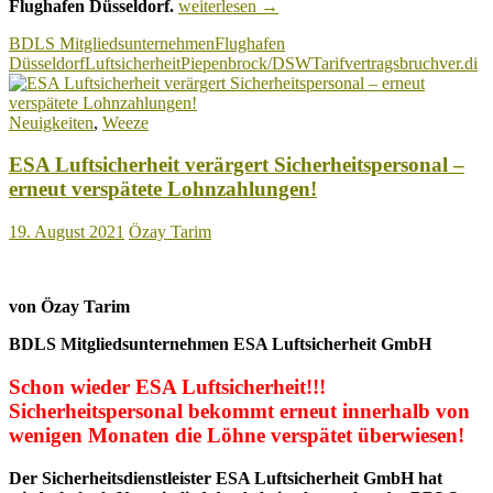
Auftragnehmer
Flughafen Düsseldorf.
weiterlesen
→
des
BDLS Mitgliedsunternehmen
Flughafen
Staates
Düsseldorf
Luftsicherheit
Piepenbrock/DSW
Tarifvertragsbruch
ver.di
Deutscher
Schutz-
und
Neuigkeiten
,
Weeze
Wachdienst
bricht
ESA Luftsicherheit verärgert Sicherheitspersonal –
Tarifvertrag!
erneut verspätete Lohnzahlungen!
19. August 2021
Özay Tarim
von Özay Tarim
BDLS Mitgliedsunternehmen ESA Luftsicherheit GmbH
Schon wieder ESA Luftsicherheit!!!
Sicherheitspersonal bekommt erneut innerhalb von
wenigen Monaten die Löhne verspätet überwiesen!
Der Sicherheitsdienstleister ESA Luftsicherheit GmbH hat