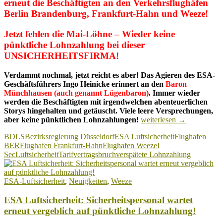
erneut die Beschäftigten an den Verkehrsflughäfen
Berlin Brandenburg, Frankfurt-Hahn und Weeze!
Jetzt fehlen die Mai-Löhne –
Wieder keine
pünktliche Lohnzahlung bei dieser
UNSICHERHEITSFIRMA!
Verdammt nochmal, jetzt reicht es aber! Das Agieren des ESA-
Geschäftsführers Ingo Heinicke erinnert an den
Baron
Münchhausen (auch genannt Lügenbaron)
. Immer wieder
werden die Beschäftigten mit irgendwelchen abenteuerlichen
Storys hingehalten und getäuscht. Viele leere Versprechungen,
Wiederholungstäter
aber keine pünktlichen Lohnzahlungen!
weiterlesen
→
ESA
BDLS
Bezirksregierung Düsseldorf
ESA Luftsicherheit
Flughafen
Luftsicherheit
BER
Flughafen Frankfurt-Hahn
Flughafen Weeze
I
täuscht
Sec
Luftsicherheit
Tarifvertragsbruch
verspätete Lohnzahlung
erneut
die
Beschäftigten!
ESA-Luftsicherheit
,
Neuigkeiten
,
Weeze
ESA Luftsicherheit: Sicherheitspersonal wartet
erneut vergeblich auf pünktliche Lohnzahlung!