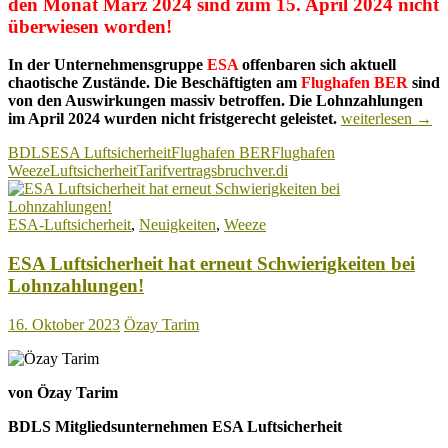
den Monat März 2024 sind zum 15. April 2024 nicht
überwiesen worden!
In der Unternehmensgruppe
ESA
offenbaren sich aktuell
chaotische Zustände. Die Beschäftigten am
Flughafen
BER
sind
von den Auswirkungen massiv betroffen. Die Lohnzahlungen
Schon
im April 2024 wurden nicht fristgerecht geleistet.
weiterlesen
→
wieder
BDLS
ESA Luftsicherheit
Flughafen BER
Flughafen
ESA
Weeze
Luftsicherheit
Tarifvertragsbruch
ver.di
Luftsicherheit:
Beschäftigte
warten
ESA-Luftsicherheit
,
Neuigkeiten
,
Weeze
immer
noch
ESA Luftsicherheit hat erneut Schwierigkeiten bei
auf
Gehaltszahlung!
Lohnzahlungen!
16. Oktober 2023
Özay Tarim
von Özay Tarim
BDLS Mitgliedsunternehmen ESA Luftsicherheit