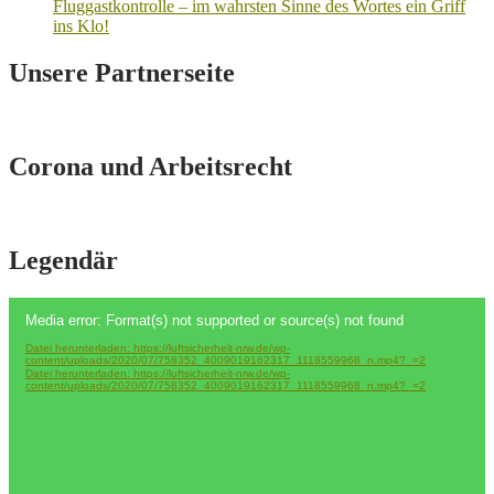
Fluggastkontrolle – im wahrsten Sinne des Wortes ein Griff
ins Klo!
Unsere Partnerseite
Corona und Arbeitsrecht
Legendär
Video-
Media error: Format(s) not supported or source(s) not found
Player
Datei herunterladen: https://luftsicherheit-nrw.de/wp-
content/uploads/2020/07/758352_4009019162317_1118559968_n.mp4?_=2
Datei herunterladen: https://luftsicherheit-nrw.de/wp-
content/uploads/2020/07/758352_4009019162317_1118559968_n.mp4?_=2