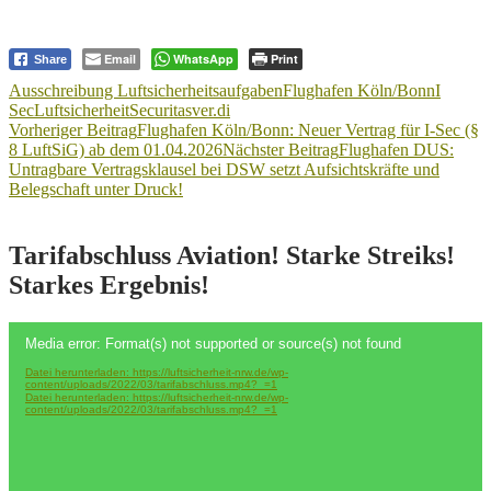
Email
WhatsApp
Print
Share
Ausschreibung Luftsicherheitsaufgaben
Flughafen Köln/Bonn
I
Sec
Luftsicherheit
Securitas
ver.di
Beitragsnavigation
Vorheriger Beitrag
Flughafen Köln/Bonn: Neuer Vertrag für I-Sec (§
8 LuftSiG) ab dem 01.04.2026
Nächster Beitrag
Flughafen DUS:
Untragbare Vertragsklausel bei DSW setzt Aufsichtskräfte und
Belegschaft unter Druck!
Tarifabschluss Aviation! Starke Streiks!
Starkes Ergebnis!
Video-
Media error: Format(s) not supported or source(s) not found
Player
Datei herunterladen: https://luftsicherheit-nrw.de/wp-
content/uploads/2022/03/tarifabschluss.mp4?_=1
Datei herunterladen: https://luftsicherheit-nrw.de/wp-
content/uploads/2022/03/tarifabschluss.mp4?_=1