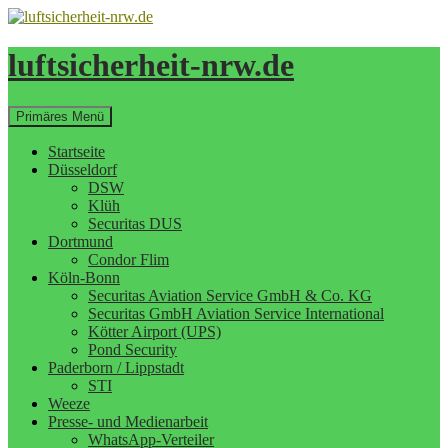
Zum
Inhalt
springen
luftsicherheit-nrw.de
Suchen
Primäres Menü
Startseite
Düsseldorf
DSW
Klüh
Securitas DUS
Dortmund
Condor Flim
Köln-Bonn
Securitas Aviation Service GmbH & Co. KG
Securitas GmbH Aviation Service International
Kötter Airport (UPS)
Pond Security
Paderborn / Lippstadt
STI
Weeze
Presse- und Medienarbeit
WhatsApp-Verteiler