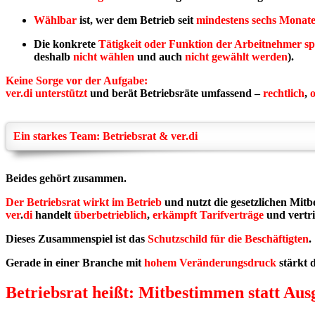
Wählbar
ist, wer dem Betrieb seit
mindestens sechs Monat
Die konkrete
Tätigkeit oder Funktion der Arbeitnehmer spi
deshalb
nicht wählen
und auch
nicht gewählt werden
).
Keine Sorge vor der Aufgabe:
ver.di unterstützt
und berät Betriebsräte umfassend –
rechtlich
,
o
Ein starkes Team: Betriebsrat & ver.di
Beides gehört zusammen.
Der Betriebsrat
wirkt im Betrieb
und nutzt die gesetzlichen Mit
ver
.
di
handelt
überbetrieblich
,
erkämpft
Tarifverträge
und vertri
Dieses Zusammenspiel ist das
Schutzschild für die Beschäftigten
.
Gerade in einer Branche mit
hohem Veränderungsdruck
stärkt 
Betriebsrat heißt: Mitbestimmen statt Ausg