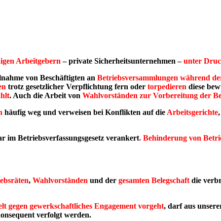
nigen Arbeitgebern
– private Sicherheitsunternehmen –
unter Druc
ilnahme von Beschäftigten an
Betriebsversammlungen
während der
en
trotz gesetzlicher Verpflichtung fern oder
torpedieren
diese bewu
hlt
. Auch die Arbeit von
Wahlvorständen zur Vorbereitung der Be
n
häufig weg und verweisen bei Konflikten auf die
Arbeitsgerichte
ar im
Betriebsverfassungsgesetz
verankert
. Behinderung von Betr
iebsräten
,
Wahlvorständen
und der
gesamten Belegschaft
die verb
ielt gegen gewerkschaftliches Engagement vorgeht
, darf aus unsere
onsequent verfolgt werden.