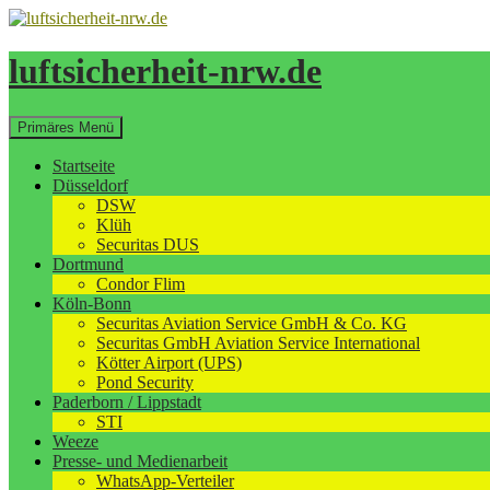
Zum
Inhalt
springen
luftsicherheit-nrw.de
Suchen
Primäres Menü
Startseite
Düsseldorf
DSW
Klüh
Securitas DUS
Dortmund
Condor Flim
Köln-Bonn
Securitas Aviation Service GmbH & Co. KG
Securitas GmbH Aviation Service International
Kötter Airport (UPS)
Pond Security
Paderborn / Lippstadt
STI
Weeze
Presse- und Medienarbeit
WhatsApp-Verteiler