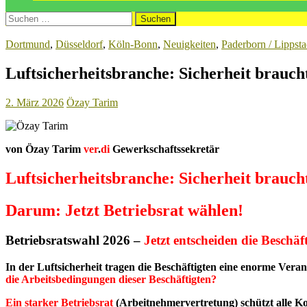
Suchen
nach:
Dortmund
,
Düsseldorf
,
Köln-Bonn
,
Neuigkeiten
,
Paderborn / Lippsta
Luftsicherheitsbranche: Sicherheit brauch
2. März 2026
Özay Tarim
von Özay Tarim
ver
.
di
Gewerkschaftssekretär
Luftsicherheitsbranche: Sicherheit brauc
Darum: Jetzt Betriebsrat wählen!
Betriebsratswahl 2026 –
Jetzt entscheiden die Beschäf
In der Luftsicherheit tragen die Beschäftigten eine enorme Vera
die Arbeitsbedingungen dieser Beschäftigten?
Ein starker Betriebsrat
(Arbeitnehmervertretung) schützt alle Ko