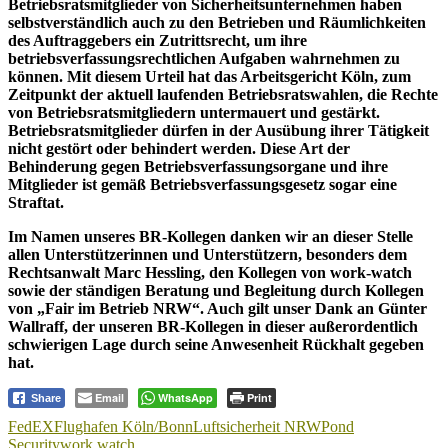
Betriebsratsmitglieder von Sicherheitsunternehmen haben
selbstverständlich auch zu den Betrieben und Räumlichkeiten
des Auftraggebers ein Zutrittsrecht, um ihre
betriebsverfassungsrechtlichen Aufgaben wahrnehmen zu
können. Mit diesem Urteil hat das Arbeitsgericht Köln, zum
Zeitpunkt der aktuell laufenden Betriebsratswahlen, die Rechte
von Betriebsratsmitgliedern untermauert und gestärkt.
Betriebsratsmitglieder dürfen in der Ausübung ihrer Tätigkeit
nicht gestört oder behindert werden. Diese Art der
Behinderung gegen Betriebsverfassungsorgane und ihre
Mitglieder ist gemäß Betriebsverfassungsgesetz sogar eine
Straftat.
Im Namen unseres BR-Kollegen danken wir an dieser Stelle
allen Unterstützerinnen und Unterstützern, besonders dem
Rechtsanwalt Marc Hessling, den Kollegen von work-watch
sowie der ständigen Beratung und Begleitung durch Kollegen
von „Fair im Betrieb NRW“. Auch gilt unser Dank an Günter
Wallraff, der unseren BR-Kollegen in dieser außerordentlich
schwierigen Lage durch seine Anwesenheit Rückhalt gegeben
hat.
Email
WhatsApp
Print
Share
FedEX
Flughafen Köln/Bonn
Luftsicherheit NRW
Pond
Security
work watch