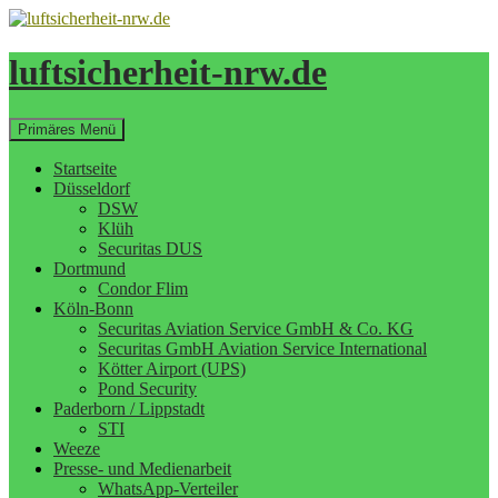
Zum
Inhalt
springen
luftsicherheit-nrw.de
Suchen
Primäres Menü
Startseite
Düsseldorf
DSW
Klüh
Securitas DUS
Dortmund
Condor Flim
Köln-Bonn
Securitas Aviation Service GmbH & Co. KG
Securitas GmbH Aviation Service International
Kötter Airport (UPS)
Pond Security
Paderborn / Lippstadt
STI
Weeze
Presse- und Medienarbeit
WhatsApp-Verteiler