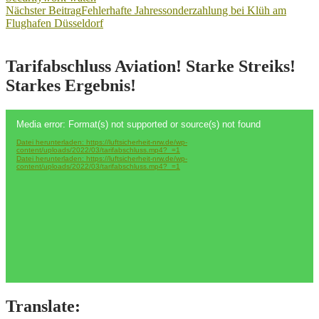
Beitragsnavigation
Nächster Beitrag
Fehlerhafte Jahressonderzahlung bei Klüh am
Flughafen Düsseldorf
Tarifabschluss Aviation! Starke Streiks!
Starkes Ergebnis!
Video-
Media error: Format(s) not supported or source(s) not found
Player
Datei herunterladen: https://luftsicherheit-nrw.de/wp-
content/uploads/2022/03/tarifabschluss.mp4?_=1
Datei herunterladen: https://luftsicherheit-nrw.de/wp-
content/uploads/2022/03/tarifabschluss.mp4?_=1
Translate: