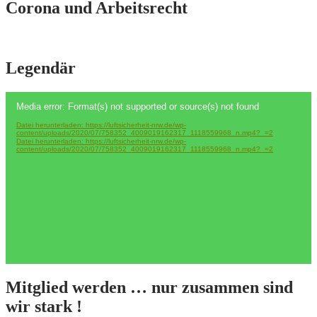
Corona und Arbeitsrecht
Legendär
Video-
Media error: Format(s) not supported or source(s) not found
Player
Datei herunterladen: https://luftsicherheit-nrw.de/wp-
content/uploads/2020/07/758352_4009019162317_1118559968_n.mp4?_=2
Datei herunterladen: https://luftsicherheit-nrw.de/wp-
content/uploads/2020/07/758352_4009019162317_1118559968_n.mp4?_=2
Mitglied werden … nur zusammen sind
wir stark !