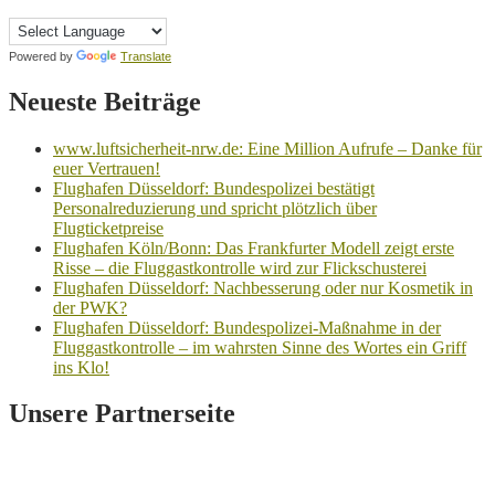
Powered by
Translate
Neueste Beiträge
www.luftsicherheit-nrw.de: Eine Million Aufrufe – Danke für
euer Vertrauen!
Flughafen Düsseldorf: Bundespolizei bestätigt
Personalreduzierung und spricht plötzlich über
Flugticketpreise
Flughafen Köln/Bonn: Das Frankfurter Modell zeigt erste
Risse – die Fluggastkontrolle wird zur Flickschusterei
Flughafen Düsseldorf: Nachbesserung oder nur Kosmetik in
der PWK?
Flughafen Düsseldorf: Bundespolizei-Maßnahme in der
Fluggastkontrolle – im wahrsten Sinne des Wortes ein Griff
ins Klo!
Unsere Partnerseite