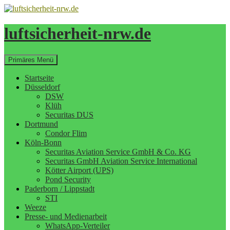
Zum
Inhalt
springen
luftsicherheit-nrw.de
Suchen
Primäres Menü
Startseite
Düsseldorf
DSW
Klüh
Securitas DUS
Dortmund
Condor Flim
Köln-Bonn
Securitas Aviation Service GmbH & Co. KG
Securitas GmbH Aviation Service International
Kötter Airport (UPS)
Pond Security
Paderborn / Lippstadt
STI
Weeze
Presse- und Medienarbeit
WhatsApp-Verteiler