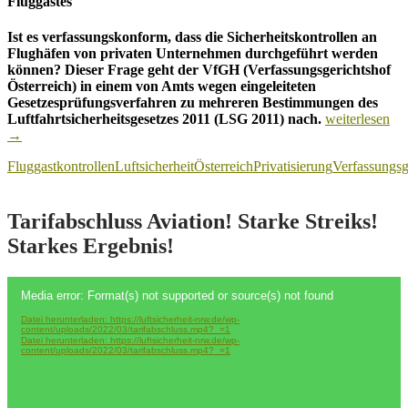
Fluggastes
Ist es verfassungskonform, dass die Sicherheitskontrollen an
Flughäfen von privaten Unternehmen durchgeführt werden
können? Dieser Frage geht der VfGH (Verfassungsgerichtshof
Österreich)
in einem von Amts wegen eingeleiteten
Gesetzesprüfungsverfahren zu mehreren Bestimmungen des
Österreich:
Luftfahrtsicherheitsgesetzes 2011 (LSG 2011) nach.
weiterlesen
Verfassungsge
→
prüft
Fluggastkontrollen
Luftsicherheit
Österreich
Privatisierung
Verfassungsg
Kontrollen
durch
private
Unternehmen
Tarifabschluss Aviation! Starke Streiks!
an
Starkes Ergebnis!
Flughäfen!
Video-
Media error: Format(s) not supported or source(s) not found
Player
Datei herunterladen: https://luftsicherheit-nrw.de/wp-
content/uploads/2022/03/tarifabschluss.mp4?_=1
Datei herunterladen: https://luftsicherheit-nrw.de/wp-
content/uploads/2022/03/tarifabschluss.mp4?_=1