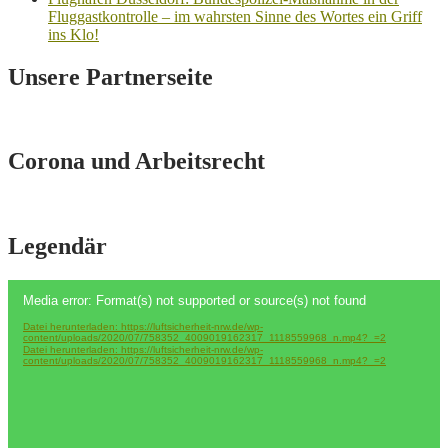
Fluggastkontrolle – im wahrsten Sinne des Wortes ein Griff
ins Klo!
Unsere Partnerseite
Corona und Arbeitsrecht
Legendär
Video-
Media error: Format(s) not supported or source(s) not found
Player
Datei herunterladen: https://luftsicherheit-nrw.de/wp-
content/uploads/2020/07/758352_4009019162317_1118559968_n.mp4?_=2
Datei herunterladen: https://luftsicherheit-nrw.de/wp-
content/uploads/2020/07/758352_4009019162317_1118559968_n.mp4?_=2