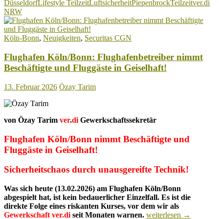
Düsseldorf
Lifestyle Teilzeit
Luftsicherheit
Piepenbrock
Teilzeit
ver.di
Teilzeit
NRW
in
der
Luftsich
Köln-Bonn
,
Neuigkeiten
,
Securitas CGN
Flughafen Köln/Bonn: Flughafenbetreiber nimmt
Beschäftigte und Fluggäste in Geiselhaft!
13. Februar 2026
Özay Tarim
von Özay Tarim
ver
.
di
Gewerkschaftssekretär
Flughafen Köln/Bonn nimmt Beschäftigte und
Fluggäste in Geiselhaft!
Sicherheitschaos durch unausgereifte Technik!
Was sich heute (13.02.2026) am
Flughafen Köln/Bonn
abgespielt hat, ist kein bedauerlicher Einzelfall. Es ist die
direkte Folge eines riskanten Kurses, vor dem wir als
Flughafen
Gewerkschaft ver.di
seit Monaten warnen.
weiterlesen
→