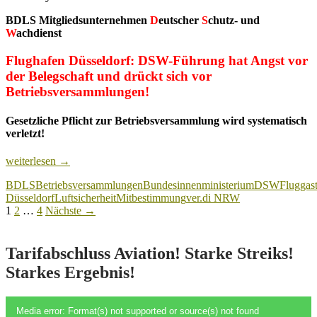
BDLS Mitgliedsunternehmen
D
eutscher
S
chutz- und
W
achdienst
Flughafen Düsseldorf: DSW-Führung hat Angst vor
der Belegschaft und drückt sich vor
Betriebsversammlungen!
Gesetzliche Pflicht zur Betriebsversammlung wird systematisch
verletzt!
Flughafen
weiterlesen
→
Düsseldorf:
BDLS
Betriebsversammlungen
Bundesinnenministerium
DSW
Fluggast
DSW-
Düsseldorf
Luftsicherheit
Mitbestimmung
ver.di NRW
Führung
Beitragsnavigation
1
2
…
4
Nächste →
hat
Angst
vor
der
Tarifabschluss Aviation! Starke Streiks!
Belegschaft
Starkes Ergebnis!
und
drückt
sich
Video-
Media error: Format(s) not supported or source(s) not found
vor
Player