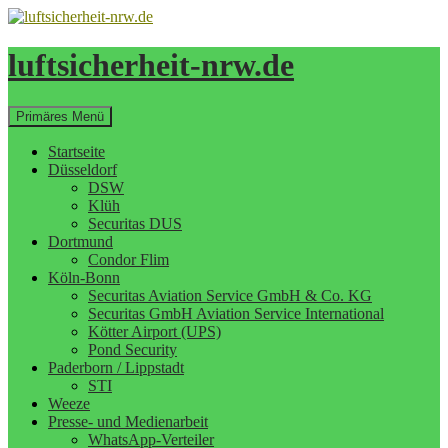
Zum
Inhalt
springen
luftsicherheit-nrw.de
Suchen
Primäres Menü
Startseite
Düsseldorf
DSW
Klüh
Securitas DUS
Dortmund
Condor Flim
Köln-Bonn
Securitas Aviation Service GmbH & Co. KG
Securitas GmbH Aviation Service International
Kötter Airport (UPS)
Pond Security
Paderborn / Lippstadt
STI
Weeze
Presse- und Medienarbeit
WhatsApp-Verteiler