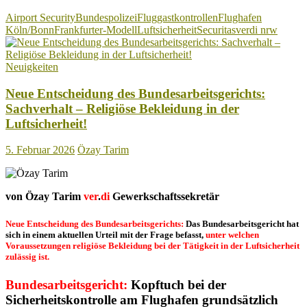
Köln/Bonn:
Airport Security
Bundespolizei
Fluggastkontrollen
Flughafen
Flughafenbetreiber
Köln/Bonn
Frankfurter-Modell
Luftsicherheit
Securitas
verdi nrw
nimmt
Beschäftigte
und
Neuigkeiten
Fluggäste
in
Neue Entscheidung des Bundesarbeitsgerichts:
Geiselhaft!
Sachverhalt – Religiöse Bekleidung in der
Luftsicherheit!
5. Februar 2026
Özay Tarim
von Özay Tarim
ver
.
di
Gewerkschaftssekretär
Neue Entscheidung des Bundesarbeitsgerichts:
Das Bundesarbeitsgericht hat
sich in einem aktuellen Urteil mit der Frage befasst,
unter welchen
Voraussetzungen religiöse Bekleidung bei der Tätigkeit in der Luftsicherheit
zulässig ist.
Bundesarbeitsgericht:
Kopftuch bei der
Sicherheitskontrolle am Flughafen grundsätzlich