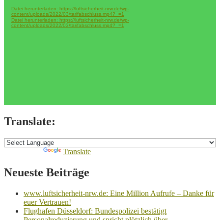
Betriebsversammlungen!
Datei herunterladen: https://luftsicherheit-nrw.de/wp-
content/uploads/2022/03/tarifabschluss.mp4?_=1
Datei herunterladen: https://luftsicherheit-nrw.de/wp-
content/uploads/2022/03/tarifabschluss.mp4?_=1
Translate:
Powered by
Translate
Neueste Beiträge
www.luftsicherheit-nrw.de: Eine Million Aufrufe – Danke für
euer Vertrauen!
Flughafen Düsseldorf: Bundespolizei bestätigt
Personalreduzierung und spricht plötzlich über