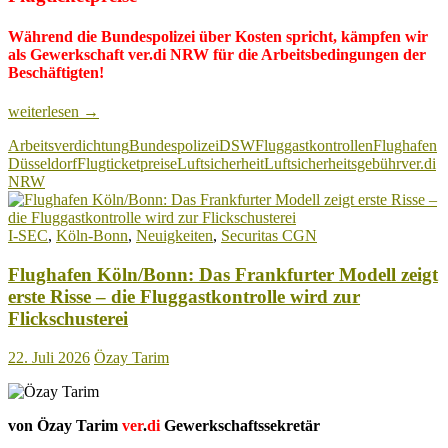
Während die Bundespolizei über Kosten spricht, kämpfen wir
als Gewerkschaft ver.di NRW für die Arbeitsbedingungen der
Beschäftigten!
Flughafen
weiterlesen
→
Düsseldorf:
Arbeitsverdichtung
Bundespolizei
DSW
Fluggastkontrollen
Flughafen
Bundespolizei
Düsseldorf
Flugticketpreise
Luftsicherheit
Luftsicherheitsgebühr
ver.di
bestätigt
NRW
Personalreduzierung
und
spricht
I-SEC
,
Köln-Bonn
,
Neuigkeiten
,
Securitas CGN
plötzlich
über
Flughafen Köln/Bonn: Das Frankfurter Modell zeigt
Flugticketpreise
erste Risse – die Fluggastkontrolle wird zur
Flickschusterei
22. Juli 2026
Özay Tarim
von Özay Tarim
ver
.
di
Gewerkschaftssekretär