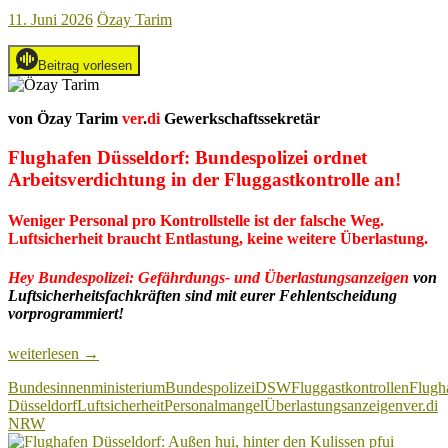
11. Juni 2026
Özay Tarim
Beitrag vorlesen
von Özay Tarim
ver
.
di
Gewerkschaftssekretär
Flughafen Düsseldorf: Bundespolizei ordnet
Arbeitsverdichtung in der Fluggastkontrolle an!
Weniger Personal pro Kontrollstelle ist der falsche Weg.
Luftsicherheit braucht Entlastung, keine weitere Überlastung.
Hey Bundespolizei:
Gefährdungs- und Überlastungsanzeigen
von
Luftsicherheitsfachkräften sind mit eurer Fehlentscheidung
vorprogrammiert!
Flughafen
weiterlesen
→
Düsseldorf:
Bundesinnenministerium
Bundespolizei
DSW
Fluggastkontrollen
Flugh
Bundespolizei
Düsseldorf
Luftsicherheit
Personalmangel
Überlastungsanzeigen
ver.di
ordnet
NRW
Arbeitsverdichtung
in