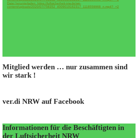
Datei herunterladen: https://luftsicherheit-nrw.de/wp-
content/uploads/2020/07/758352_4009019162317_1118559968_n.mp4?_=2
Mitglied werden … nur zusammen sind
wir stark !
ver.di NRW auf Facebook
Informationen für die Beschäftigten in
der Luftsicherheit NRW