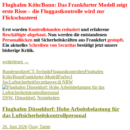
Flughafen Köln/Bonn: Das Frankfurter Modell zeigt
erste Risse – die Fluggastkontrolle wird zur
Flickschusterei
Erst wurden
Kontrollstunden reduziert
und erfahrene
Beschäftigte abgebaut
. Nun werden die entstandenen
Personallücken
mit Sicherheitskräften aus Frankfurt
gestopft
.
Ein aktuelles
Schreiben von Securitas
bestätigt jetzt unsere
bisherige Kritik.
Flughafen
weiterlesen
→
Köln/Bonn:
Bundespolizei
CT-Technik
Fluggastkontrollen
Flughafen
Das
Köln/Bonn
Frankfurter-Modell
FraSec
I
Frankfurter
Sec
Luftsicherheit
Securitas
ver.di NRW
Modell
zeigt
erste
DSW
,
Düsseldorf
,
Neuigkeiten
Risse
–
Flughafen Düsseldorf: Hohe Arbeitsbelastung für
die
Fluggastkontrolle
das Luftsicherheitskontrollpersonal
wird
zur
26. Juni 2026
Özay Tarim
Flickschusterei