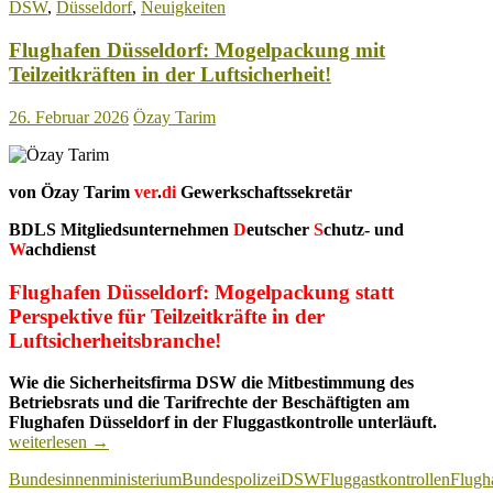
DSW
,
Düsseldorf
,
Neuigkeiten
pfui
Flughafen Düsseldorf: Mogelpackung mit
Teilzeitkräften in der Luftsicherheit!
26. Februar 2026
Özay Tarim
von Özay Tarim
ver
.
di
Gewerkschaftssekretär
BDLS Mitgliedsunternehmen
D
eutscher
S
chutz- und
W
achdienst
Flughafen Düsseldorf: Mogelpackung statt
Perspektive für Teilzeitkräfte in der
Luftsicherheitsbranche!
Wie die Sicherheitsfirma DSW die Mitbestimmung des
Betriebsrats und die Tarifrechte der Beschäftigten am
Flughaf
Flughafen Düsseldorf in der Fluggastkontrolle unterläuft.
Düsseld
weiterlesen
→
Mogelp
Bundesinnenministerium
Bundespolizei
DSW
Fluggastkontrollen
Flugh
mit