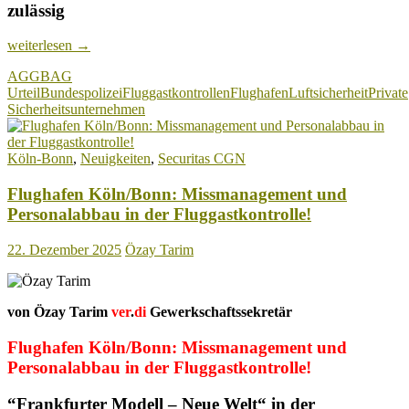
zulässig
Neue
weiterlesen
→
Entscheidung
AGG
BAG
des
Urteil
Bundespolizei
Fluggastkontrollen
Flughafen
Luftsicherheit
Private
Bundesarbeitsgerichts:
Sicherheitsunternehmen
Sachverhalt
–
Religiöse
Köln-Bonn
,
Neuigkeiten
,
Securitas CGN
Bekleidung
in
Flughafen Köln/Bonn: Missmanagement und
der
Luftsicherheit!
Personalabbau in der Fluggastkontrolle!
22. Dezember 2025
Özay Tarim
von Özay Tarim
ver
.
di
Gewerkschaftssekretär
Flughafen Köln/Bonn: Missmanagement und
Personalabbau in der Fluggastkontrolle!
“Frankfurter Modell – Neue Welt“ in der