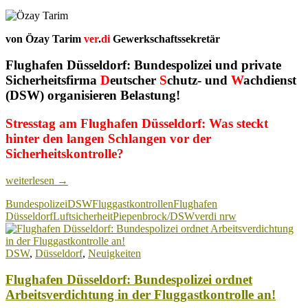
von Özay Tarim
ver
.
di
Gewerkschaftssekretär
Flughafen Düsseldorf: Bundespolizei und private
Sicherheitsfirma
D
eutscher
S
chutz- und
W
achdienst
(DSW) organisieren Belastung!
Stresstag am Flughafen Düsseldorf: Was steckt
hinter den langen Schlangen vor der
Sicherheitskontrolle?
Flughafen
weiterlesen
→
Düsseldorf:
Bundespolizei
DSW
Fluggastkontrollen
Flughafen
Hohe
Düsseldorf
Luftsicherheit
Piepenbrock/DSW
verdi nrw
Arbeitsbelastung
für
das
DSW
,
Düsseldorf
,
Neuigkeiten
Luftsicherheitskontrollpersonal
Flughafen Düsseldorf: Bundespolizei ordnet
Arbeitsverdichtung in der Fluggastkontrolle an!