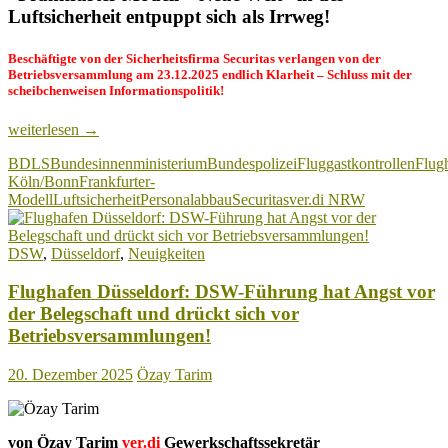
Luftsicherheit entpuppt sich als Irrweg!
Beschäftigte von der Sicherheitsfirma Securitas verlangen von der
Betriebsversammlung am 23.12.2025 endlich Klarheit – Schluss mit der
scheibchenweisen Informationspolitik!
Flughafen
weiterlesen
→
Köln/Bonn:
BDLS
Bundesinnenministerium
Bundespolizei
Fluggastkontrollen
Flug
Missmanagement
Köln/Bonn
Frankfurter-
und
Modell
Luftsicherheit
Personalabbau
Securitas
ver.di NRW
Personalabbau
in
der
DSW
,
Düsseldorf
,
Neuigkeiten
Fluggastkontrolle!
Flughafen Düsseldorf: DSW-Führung hat Angst vor
der Belegschaft und drückt sich vor
Betriebsversammlungen!
20. Dezember 2025
Özay Tarim
von Özay Tarim
ver.di
Gewerkschaftssekretär