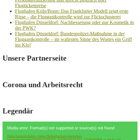
Flugticketpreise
Flughafen Köln/Bonn: Das Frankfurter Modell zeigt erste
Risse – die Fluggastkontrolle wird zur Flickschusterei
Flughafen Düsseldorf: Nachbesserung oder nur Kosmetik in
der PWK?
Flughafen Düsseldorf: Bundespolizei-Maßnahme in der
Fluggastkontrolle – im wahrsten Sinne des Wortes ein Griff
ins Klo!
Unsere Partnerseite
Corona und Arbeitsrecht
Legendär
Video-
Media error: Format(s) not supported or source(s) not found
Player
Datei herunterladen: https://luftsicherheit-nrw.de/wp-
content/uploads/2020/07/758352_4009019162317_1118559968_n.mp4?_=2