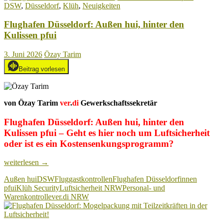
DSW
,
Düsseldorf
,
Klüh
,
Neuigkeiten
der
Fluggastkontrolle
Flughafen Düsseldorf: Außen hui, hinter den
an!
Kulissen pfui
3. Juni 2026
Özay Tarim
Beitrag vorlesen
von Özay Tarim
ver
.
di
Gewerkschaftssekretär
Flughafen Düsseldorf: Außen hui, hinter den
Kulissen pfui – Geht es hier noch um Luftsicherheit
oder ist es ein Kostensenkungsprogramm?
Flughafen
weiterlesen
→
Düsseldorf:
Außen hui
DSW
Fluggastkontrollen
Flughafen Düsseldorf
innen
Außen
pfui
Klüh Security
Luftsicherheit NRW
Personal- und
hui,
Warenkontrolle
ver.di NRW
hinter
den
Kulissen