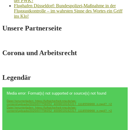
der PWK?
Flughafen Düsseldorf: Bundespolizei-Maßnahme in der
Fluggastkontrolle – im wahrsten Sinne des Wortes ein Griff
ins Klo!
Unsere Partnerseite
Corona und Arbeitsrecht
Legendär
Video-
Media error: Format(s) not supported or source(s) not found
Player
Datei herunterladen: https://luftsicherheit-nrw.de/wp-
content/uploads/2020/07/758352_4009019162317_1118559968_n.mp4?_=2
Datei herunterladen: https://luftsicherheit-nrw.de/wp-
content/uploads/2020/07/758352_4009019162317_1118559968_n.mp4?_=2