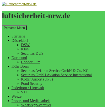
Zum
Inhalt
springen
luftsicherheit-nrw.de
Suchen
Primäres Menü
Startseite
Düsseldorf
DSW
Klüh
Securitas DUS
Dortmund
Condor Flim
Köln-Bonn
Securitas Aviation Service GmbH & Co. KG
Securitas GmbH Aviation Service International
Kötter Airport (UPS)
Pond Security
Paderborn / Lippstadt
STI
Weeze
Presse- und Medienarbeit
WhatsApp-Verteiler