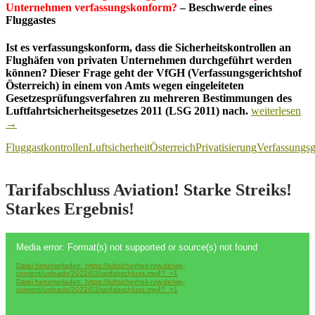
Unternehmen verfassungskonform?
– Beschwerde eines
Fluggastes
Ist es verfassungskonform, dass die Sicherheitskontrollen an
Flughäfen von privaten Unternehmen durchgeführt werden
können? Dieser Frage geht der VfGH (Verfassungsgerichtshof
Österreich)
in einem von Amts wegen eingeleiteten
Gesetzesprüfungsverfahren zu mehreren Bestimmungen des
Österreich:
Luftfahrtsicherheitsgesetzes 2011 (LSG 2011) nach.
weiterlesen
Verfassungsge
→
prüft
Fluggastkontrollen
Luftsicherheit
Österreich
Privatisierung
Verfassungsg
Kontrollen
durch
private
Unternehmen
Tarifabschluss Aviation! Starke Streiks!
an
Starkes Ergebnis!
Flughäfen!
Video-
Media error: Format(s) not supported or source(s) not found
Player
Datei herunterladen: https://luftsicherheit-nrw.de/wp-
content/uploads/2022/03/tarifabschluss.mp4?_=1
Datei herunterladen: https://luftsicherheit-nrw.de/wp-
content/uploads/2022/03/tarifabschluss.mp4?_=1