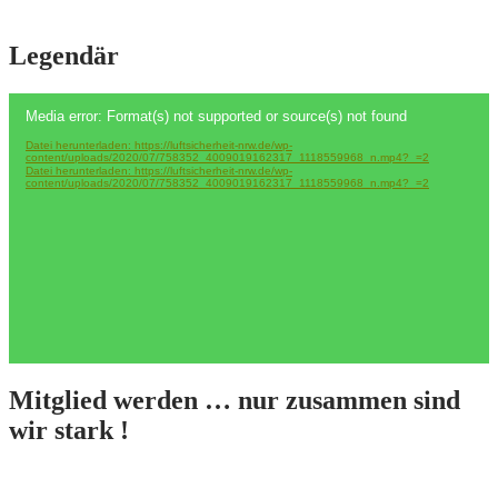
Legendär
Video-
Media error: Format(s) not supported or source(s) not found
Player
Datei herunterladen: https://luftsicherheit-nrw.de/wp-
content/uploads/2020/07/758352_4009019162317_1118559968_n.mp4?_=2
Datei herunterladen: https://luftsicherheit-nrw.de/wp-
content/uploads/2020/07/758352_4009019162317_1118559968_n.mp4?_=2
Mitglied werden … nur zusammen sind
wir stark !