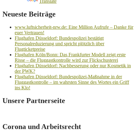
Powered by
Translate
Neueste Beiträge
www.luftsicherheit-nrw.de: Eine Million Aufrufe – Danke für
euer Vertrauen!
Flughafen Düsseldorf: Bundespolizei bestätigt
Personalreduzierung und spricht plötzlich über
Flugticketpreise
Flughafen Köln/Bonn: Das Frankfurter Modell zeigt erste
Risse – die Fluggastkontrolle wird zur Flickschusterei
Flughafen Düsseldorf: Nachbesserung oder nur Kosmetik in
der PWK?
Flughafen Düsseldorf: Bundespolizei-Maßnahme in der
Fluggastkontrolle – im wahrsten Sinne des Wortes ein Griff
ins Klo!
Unsere Partnerseite
Corona und Arbeitsrecht