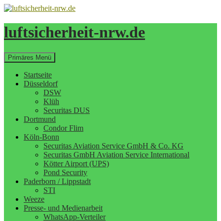
Zum
Inhalt
springen
luftsicherheit-nrw.de
Suchen
Primäres Menü
Startseite
Düsseldorf
DSW
Klüh
Securitas DUS
Dortmund
Condor Flim
Köln-Bonn
Securitas Aviation Service GmbH & Co. KG
Securitas GmbH Aviation Service International
Kötter Airport (UPS)
Pond Security
Paderborn / Lippstadt
STI
Weeze
Presse- und Medienarbeit
WhatsApp-Verteiler