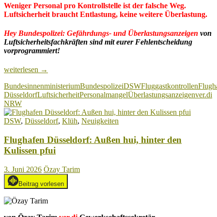
Weniger Personal pro Kontrollstelle ist der falsche Weg.
Luftsicherheit braucht Entlastung, keine weitere Überlastung.
Hey Bundespolizei:
Gefährdungs- und Überlastungsanzeigen
von
Luftsicherheitsfachkräften sind mit eurer Fehlentscheidung
vorprogrammiert!
Flughafen
weiterlesen
→
Düsseldorf:
Bundesinnenministerium
Bundespolizei
DSW
Fluggastkontrollen
Flugh
Bundespolizei
Düsseldorf
Luftsicherheit
Personalmangel
Überlastungsanzeigen
ver.di
ordnet
NRW
Arbeitsverdichtung
in
DSW
,
Düsseldorf
,
Klüh
,
Neuigkeiten
der
Fluggastkontrolle
Flughafen Düsseldorf: Außen hui, hinter den
an!
Kulissen pfui
3. Juni 2026
Özay Tarim
Beitrag vorlesen