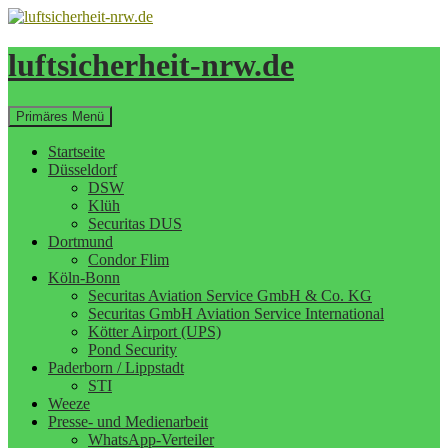
Zum
Inhalt
springen
luftsicherheit-nrw.de
Suchen
Primäres Menü
Startseite
Düsseldorf
DSW
Klüh
Securitas DUS
Dortmund
Condor Flim
Köln-Bonn
Securitas Aviation Service GmbH & Co. KG
Securitas GmbH Aviation Service International
Kötter Airport (UPS)
Pond Security
Paderborn / Lippstadt
STI
Weeze
Presse- und Medienarbeit
WhatsApp-Verteiler