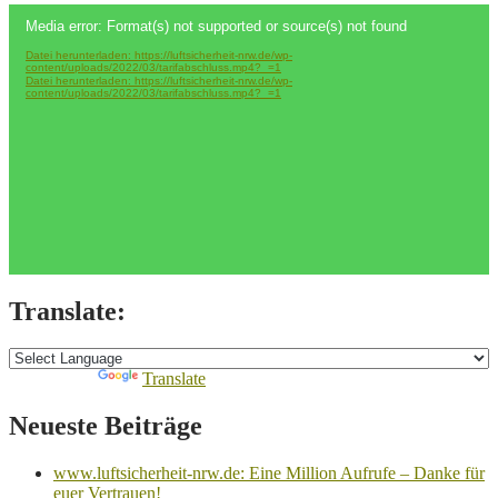
Video-
Media error: Format(s) not supported or source(s) not found
Player
Datei herunterladen: https://luftsicherheit-nrw.de/wp-
content/uploads/2022/03/tarifabschluss.mp4?_=1
Datei herunterladen: https://luftsicherheit-nrw.de/wp-
content/uploads/2022/03/tarifabschluss.mp4?_=1
Translate:
Powered by
Translate
Neueste Beiträge
www.luftsicherheit-nrw.de: Eine Million Aufrufe – Danke für
euer Vertrauen!