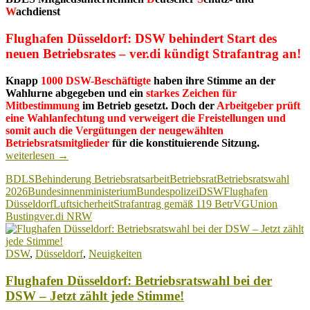
W
achdienst
Flughafen Düsseldorf: DSW behindert Start des
neuen Betriebsrates – ver.di kündigt Strafantrag an!
Knapp
1000 DSW-Beschäftigte
haben ihre Stimme an der
Wahlurne abgegeben und ein
starkes Zeichen für
Mitbestimmung
im Betrieb gesetzt. Doch der
Arbeitgeber prüft
eine Wahlanfechtung und verweigert die Freistellungen und
somit auch die Vergütungen der neugewählten
Flughafen
Betriebsratsmitglieder
für die konstituierende Sitzung.
Düsseldorf:
weiterlesen
→
DSW
BDLS
Behinderung Betriebsratsarbeit
Betriebsrat
Betriebsratswahl
behindert
2026
Bundesinnenministerium
Bundespolizei
DSW
Flughafen
Start
Düsseldorf
Luftsicherheit
Strafantrag gemäß 119 BetrVG
Union
des
Busting
ver.di NRW
neuen
Betriebsrat
–
DSW
,
Düsseldorf
,
Neuigkeiten
ver.di
kündigt
Flughafen Düsseldorf: Betriebsratswahl bei der
Strafantrag
an!
DSW – Jetzt zählt jede Stimme!