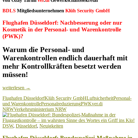
von Özay Tarim
ver
.
di
Gewerkschaftssekretär
BDLS
Mitgliedsunternehmen
Klüh Security GmbH
Flughafen Düsseldorf: Nachbesserung oder nur
Kosmetik in der Personal- und Warenkontrolle
(PWK)?
Warum die Personal- und
Warenkontrollen endlich dauerhaft mit
mehr Kontrollkräften besetzt werden
müssen!
Flughafen
weiterlesen
→
Düsseldorf:
Flughafen Düsseldorf
Klüh Security GmbH
Luftsicherheit
Personal-
Nachbesserung
und Warenkontrolle
Personalreduzierung
PWK
ver.di
oder
NRW
Verkehrsministerium NRW
nur
Kosmetik
in
DSW
,
Düsseldorf
,
Neuigkeiten
der
PWK?
Flughafen Düsseldorf: Bundespolizei-Maßnahme in