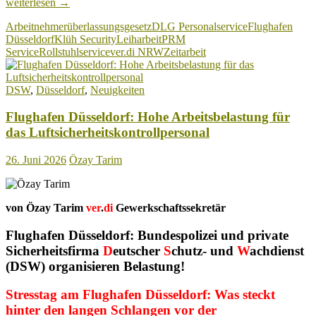
Flughafen
weiterlesen
→
Düsseldorf:
Arbeitnehmerüberlassungsgesetz
DLG Personalservice
Flughafen
Ein
Düsseldorf
Klüh Security
Leiharbeit
PRM
und
Service
Rollstuhlservice
ver.di NRW
Zeitarbeit
derselbe
Geschäftsführer,
zwei
DSW
,
Düsseldorf
,
Neuigkeiten
Unternehmen
–
Flughafen Düsseldorf: Hohe Arbeitsbelastung für
ver.di
kritisiert
das Luftsicherheitskontrollpersonal
Leiharbeit
im
26. Juni 2026
Özay Tarim
Rollstuhlservice!
von Özay Tarim
ver
.
di
Gewerkschaftssekretär
Flughafen Düsseldorf: Bundespolizei und private
Sicherheitsfirma
D
eutscher
S
chutz- und
W
achdienst
(DSW) organisieren Belastung!
Stresstag am Flughafen Düsseldorf: Was steckt
hinter den langen Schlangen vor der