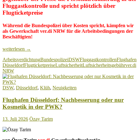
Fluggastkontrolle und spricht plötzlich über
Flugticketpreise
Während die Bundespolizei über Kosten spricht, kämpfen wir
als Gewerkschaft ver.di NRW für die Arbeitsbedingungen der
Beschäftigten!
Flughafen
weiterlesen
→
Düsseldorf:
Arbeitsverdichtung
Bundespolizei
DSW
Fluggastkontrollen
Flughafen
Bundespolizei
Düsseldorf
Flugticketpreise
Luftsicherheit
Luftsicherheitsgebühr
ver.di
bestätigt
NRW
Personalreduzierung
und
spricht
DSW
,
Düsseldorf
,
Klüh
,
Neuigkeiten
plötzlich
über
Flughafen Düsseldorf: Nachbesserung oder nur
Flugticketpreise
Kosmetik in der PWK?
13. Juli 2026
Özay Tarim