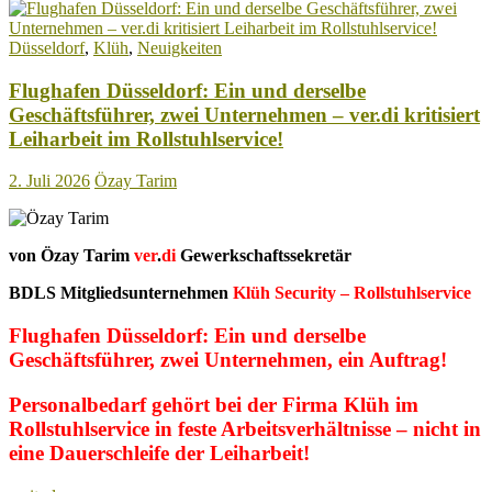
der
Fluggas
Düsseldorf
,
Klüh
,
Neuigkeiten
–
im
Flughafen Düsseldorf: Ein und derselbe
wahrst
Sinne
Geschäftsführer, zwei Unternehmen – ver.di kritisiert
des
Leiharbeit im Rollstuhlservice!
Wortes
ein
2. Juli 2026
Özay Tarim
Griff
ins
Klo!
von Özay Tarim
ver
.
di
Gewerkschaftssekretär
BDLS Mitgliedsunternehmen
Klüh Security – Rollstuhlservice
Flughafen Düsseldorf: Ein und derselbe
Geschäftsführer, zwei Unternehmen, ein Auftrag!
Personalbedarf gehört bei der Firma Klüh im
Rollstuhlservice in feste Arbeitsverhältnisse – nicht in
eine Dauerschleife der Leiharbeit!