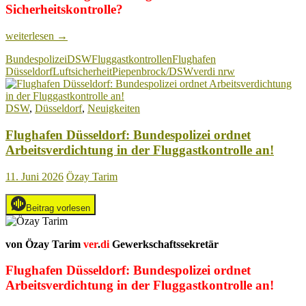
Sicherheitskontrolle?
Flughafen
weiterlesen
→
Düsseldorf:
Bundespolizei
DSW
Fluggastkontrollen
Flughafen
Hohe
Düsseldorf
Luftsicherheit
Piepenbrock/DSW
verdi nrw
Arbeitsbelastung
für
das
DSW
,
Düsseldorf
,
Neuigkeiten
Luftsicherheitskontrollpersonal
Flughafen Düsseldorf: Bundespolizei ordnet
Arbeitsverdichtung in der Fluggastkontrolle an!
11. Juni 2026
Özay Tarim
Beitrag vorlesen
von Özay Tarim
ver
.
di
Gewerkschaftssekretär
Flughafen Düsseldorf: Bundespolizei ordnet
Arbeitsverdichtung in der Fluggastkontrolle an!