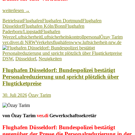
www.luftsicherheit-
weiterlesen
→
nrw.de:
Betriebsrat
Flughafen
Flughafen Dortmund
Flughafen
Eine
Düsseldorf
Flughafen Köln/Bonn
Flughafen
Million
Paderborn/Lippstadt
Flughafen
Aufrufe
Weeze
Luftsicherheit
Luftsicherheitskontrollpersonal
Özay Tarim
–
ver.di
ver.di NRW
Verkehrsflughäfen
www.luftsicherheit-nrw.de
Danke
für
euer
DSW
,
Düsseldorf
,
Neuigkeiten
Vertrauen!
Flughafen Düsseldorf: Bundespolizei bestätigt
Personalreduzierung und spricht plötzlich über
Flugticketpreise
30. Juli 2026
Özay Tarim
von Özay Tarim
ver
.
di
Gewerkschaftssekretär
Flughafen Düsseldorf: Bundespolizei bestätigt
gegenüber der Presse die Personalreduzierung in der