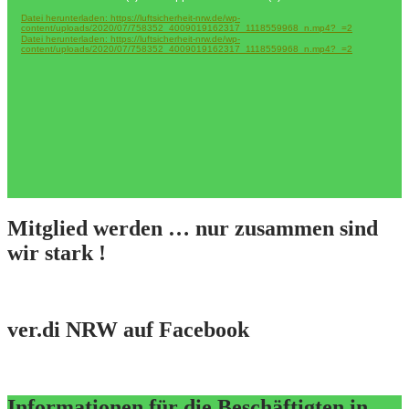
Datei herunterladen: https://luftsicherheit-nrw.de/wp-
content/uploads/2020/07/758352_4009019162317_1118559968_n.mp4?_=2
Datei herunterladen: https://luftsicherheit-nrw.de/wp-
content/uploads/2020/07/758352_4009019162317_1118559968_n.mp4?_=2
Mitglied werden … nur zusammen sind
wir stark !
ver.di NRW auf Facebook
Informationen für die Beschäftigten in