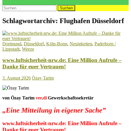
Suchen
nach:
Schlagwortarchiv: Flughafen Düsseldorf
Dortmund
,
Düsseldorf
,
Köln-Bonn
,
Neuigkeiten
,
Paderborn /
Lippstadt
,
Weeze
www.luftsicherheit-nrw.de: Eine Million Aufrufe –
Danke für euer Vertrauen!
3. August 2026
Özay Tarim
von Özay Tarim
ver
.
di
Gewerkschaftssekretär
„Eine Mitteilung in eigener Sache”
www.luftsicherheit-nrw.de:
Eine Million Aufrufe –
Danke für euer Vertrauen!