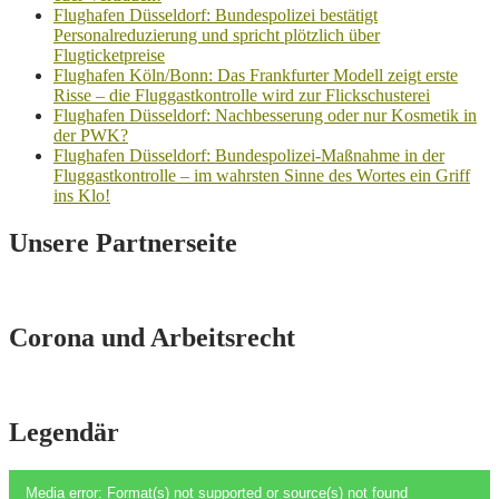
Flughafen Düsseldorf: Bundespolizei bestätigt
Personalreduzierung und spricht plötzlich über
Flugticketpreise
Flughafen Köln/Bonn: Das Frankfurter Modell zeigt erste
Risse – die Fluggastkontrolle wird zur Flickschusterei
Flughafen Düsseldorf: Nachbesserung oder nur Kosmetik in
der PWK?
Flughafen Düsseldorf: Bundespolizei-Maßnahme in der
Fluggastkontrolle – im wahrsten Sinne des Wortes ein Griff
ins Klo!
Unsere Partnerseite
Corona und Arbeitsrecht
Legendär
Video-
Media error: Format(s) not supported or source(s) not found
Player