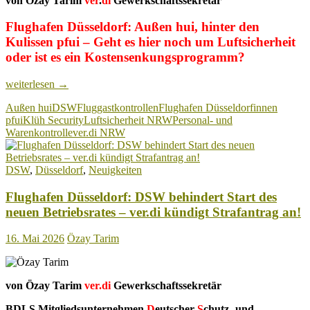
von Özay Tarim
ver
.
di
Gewerkschaftssekretär
Flughafen Düsseldorf: Außen hui, hinter den
Kulissen pfui – Geht es hier noch um Luftsicherheit
oder ist es ein Kostensenkungsprogramm?
Flughafen
weiterlesen
→
Düsseldorf:
Außen hui
DSW
Fluggastkontrollen
Flughafen Düsseldorf
innen
Außen
pfui
Klüh Security
Luftsicherheit NRW
Personal- und
hui,
Warenkontrolle
ver.di NRW
hinter
den
Kulissen
DSW
,
Düsseldorf
,
Neuigkeiten
pfui
Flughafen Düsseldorf: DSW behindert Start des
neuen Betriebsrates – ver.di kündigt Strafantrag an!
16. Mai 2026
Özay Tarim
von Özay Tarim
ver.di
Gewerkschaftssekretär
BDLS Mitgliedsunternehmen
D
eutscher
S
chutz- und