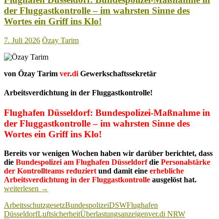
der Fluggastkontrolle – im wahrsten Sinne des
Wortes ein Griff ins Klo!
7. Juli 2026
Özay Tarim
von Özay Tarim
ver
.
di
Gewerkschaftssekretär
Arbeitsverdichtung in der Fluggastkontrolle!
Flughafen Düsseldorf: Bundespolizei-Maßnahme in
der Fluggastkontrolle – im wahrsten Sinne des
Wortes ein Griff ins Klo!
Bereits vor wenigen Wochen haben wir darüber berichtet, dass
die
Bundespolizei am Flughafen Düsseldorf
die
Personalstärke
der Kontrollteams reduziert
und damit eine
erhebliche
Flugha
Arbeitsverdichtung in der Fluggastkontrolle
ausgelöst hat.
Düsseld
weiterlesen
→
Bundes
Arbeitsschutzgesetz
Bundespolizei
DSW
Flughafen
Maßna
Düsseldorf
Luftsicherheit
Überlastungsanzeigen
ver.di NRW
in