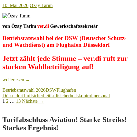
10. Mai 2026
Özay Tarim
von Özay Tarim
ver
.
di
Gewerkschaftssekretär
Betriebsratswahl bei der DSW (Deutscher Schutz-
und Wachdienst) am Flughafen Düsseldorf
Jetzt zählt jede Stimme – ver.di ruft zur
starken Wahlbeteiligung auf!
Flughafen
weiterlesen
→
Düsseldorf:
Betriebsratswahl 2026
DSW
Flughafen
Betriebsratswahl
Düsseldorf
Luftsicherheit
Luftsicherheitskontrollpersonal
bei
Beitragsnavigation
1
2
…
13
Nächste →
der
DSW
–
Jetzt
Tarifabschluss Aviation! Starke Streiks!
zählt
Starkes Ergebnis!
jede
Stimme!