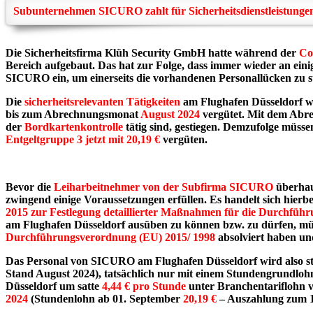
Subunternehmen SICURO zahlt für Sicherheitsdienstleistunge
Die Sicherheitsfirma Klüh Security GmbH hatte während der
Cor
Bereich aufgebaut. Das hat zur Folge, dass immer wieder an eini
SICURO ein, um einerseits die vorhandenen Personallücken zu s
Die
sicherheitsrelevanten Tätigkeiten
am Flughafen Düsseldorf 
bis zum Abrechnungsmonat
August 2024
vergütet. Mit dem Ab
der
Bordkartenkontrolle
tätig sind, gestiegen. Demzufolge müss
Entgeltgruppe 3 jetzt mit 20,19 €
vergüten.
Bevor die
Leiharbeitnehmer von der Subfirma SICURO
überhau
zwingend einige Voraussetzungen erfüllen. Es handelt sich hierb
2015 zur Festlegung detaillierter Maßnahmen für die Durchführ
am Flughafen Düsseldorf ausüben zu können bzw. zu dürfen, müss
Durchführungsverordnung (EU) 2015/ 1998
absolviert haben un
Das Personal von SICURO am Flughafen Düsseldorf wird also sta
Stand August 2024), tatsächlich nur mit einem Stundengrundlo
Düsseldorf um satte
4,44 € pro Stunde
unter Branchentariflohn v
2024
(Stundenlohn ab 01. September
20,19 €
– Auszahlung zum 1