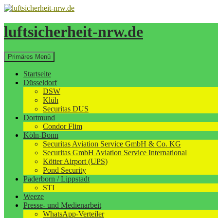
Zum
Inhalt
springen
luftsicherheit-nrw.de
Suchen
Primäres Menü
Startseite
Düsseldorf
DSW
Klüh
Securitas DUS
Dortmund
Condor Flim
Köln-Bonn
Securitas Aviation Service GmbH & Co. KG
Securitas GmbH Aviation Service International
Kötter Airport (UPS)
Pond Security
Paderborn / Lippstadt
STI
Weeze
Presse- und Medienarbeit
WhatsApp-Verteiler