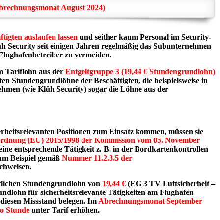
 Abrechnungsmonat August 2024)
ftigten auslaufen lassen
und seither kaum Personal im Security-
Klüh Security seit einigen Jahren regelmäßig das Subunternehmen
 Flughafenbetreiber zu vermeiden.
m Tariflohn aus der
Entgeltgruppe 3 (19,44 € Stundengrundlohn)
rten Stundengrundlöhne der Beschäftigten, die beispielsweise in
ehmen (wie Klüh Security) sogar die Löhne aus der
rheitsrelevanten Positionen zum Einsatz kommen, müssen sie
ordnung (EU) 2015/1998 der Kommission vom 05. November
ine entsprechende Tätigkeit z. B. in der Bordkartenkontrollen
zum Beispiel gemäß
Nummer 11.2.3.5 der
achweisen.
riflichen Stundengrundlohn von
19,44 €
(EG 3 TV Luftsicherheit –
undlohn für sicherheitsrelevante Tätigkeiten am Flughafen
 diesen Missstand belegen. Im
Abrechnungsmonat September
o Stunde
unter Tarif erhöhen.