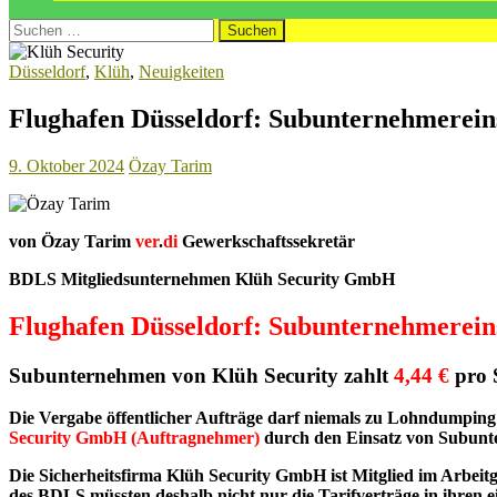
Suchen
nach:
Düsseldorf
,
Klüh
,
Neuigkeiten
Flughafen Düsseldorf: Subunternehmerein
9. Oktober 2024
Özay Tarim
von Özay Tarim
ver
.
di
Gewerkschaftssekretär
BDLS Mitgliedsunternehmen Klüh Security GmbH
Flughafen Düsseldorf: Subunternehmerei
Subunternehmen von Klüh Security zahlt
4,44 €
pro 
Die Vergabe öffentlicher Aufträge darf niemals zu Lohndumping
Security GmbH (Auftragnehmer)
durch den Einsatz von Subun
Die Sicherheitsfirma Klüh Security GmbH ist Mitglied im Arbe
des BDLS müssten deshalb nicht nur die Tarifverträge in ihren 