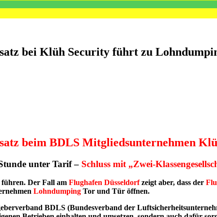
satz bei Klüh Security führt zu Lohndumpi
nsatz beim BDLS Mitgliedsunternehmen Kl
Stunde unter Tarif –
Schluss mit „Zwei-Klassengesellsch
 führen. Der Fall am
Flughafen Düsseldorf
zeigt aber, dass der
Flu
ternehmen
Lohndumping
Tor und Tür öffnen.
itgeberverband BDLS (Bundesverband der Luftsicherheitsunterne
eigenen Betrieben einhalten und umsetzen, sondern auch dafür so