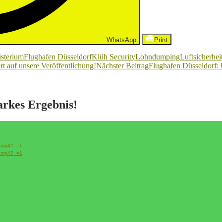
WhatsApp
Print
isterium
Flughafen Düsseldorf
Klüh Security
Lohndumping
Luftsicherhei
t auf unsere Veröffentlichung!
Nächster Beitrag
Flughafen Düsseldorf: 
tarkes Ergebnis!
ss.mp4?_=1
ss.mp4?_=1