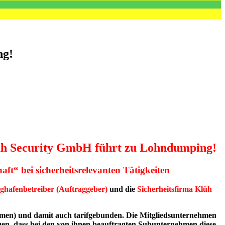
ng!
üh Security GmbH führt zu Lohndumping!
aft“ bei sicherheitsrelevanten Tätigkeiten
ghafenbetreiber (Auftraggeber)
und die
Sicherheitsfirma Klüh
hmen) und damit auch tarifgebunden. Die Mitgliedsunternehmen
rgen, dass bei den von ihnen beauftragten Subunternehmen diese