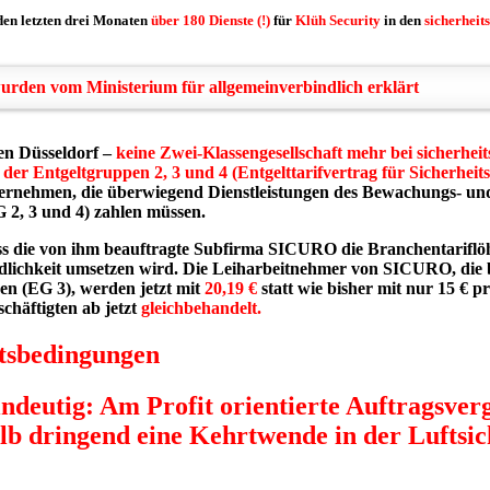
 den letzten drei Monaten
über 180 Dienste (!)
für
Klüh Security
in den
sicherheit
urden vom Ministerium für allgemeinverbindlich erklärt
en Düsseldorf –
keine Zwei-Klassengesellschaft mehr bei sicherheit
der Entgeltgruppen 2, 3 und 4 (Entgelttarifvertrag für Sicherhei
ternehmen, die überwiegend Dienstleistungen des Bewachungs- un
 2, 3 und 4) zahlen müssen.
ss die von ihm beauftragte Subfirma SICURO die Branchentarifl
lichkeit umsetzen wird. Die Leiharbeitnehmer von SICURO, die b
n (EG 3), werden jetzt mit
20,19 €
statt wie bisher mit nur 15 € p
chäftigten ab jetzt
gleichbehandelt.
itsbedingungen
ndeutig: Am Profit orientierte Auftragsver
alb dringend eine Kehrtwende
in der Luftsi