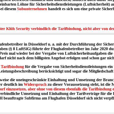
einbarten Löhne für Sicherheitsdienstleistungen (Luftsicherheit)
Bei diesem
Subunternehmen
handelt es sich um eine private Siche
ter Klüh Security verbindlich die Tarifbindung, nicht aber von d
nbetreiber in Düsseldorf u. a. mit der Durchführung der Sicherhe
gaben (§ 8 LuftSiG) führte der Flughafenbetreiber im Jahr 2020 d
 Preis mal wieder bei der Vergabe von Luftsicherheitsaufgaben die e
arf nicht nach dem billigsten Angebot erfolgen und schon gar nich
e
Tarifbindung
für die Vergabe von Sicherheitsdienstleistungen ein 
Leistungsbeschreibung berücksichtigt und sogar die Mitgliedschaf
weise die uneingeschränkte Einhaltung und Umsetzung der Branch
r deutlich im
Widerspruch
zu dieser Voraussetzung steht, ist die 
 einzusetzen, aber ohne von diesem ebenfalls die Tarifbindung 
verbindliche Umsetzung und Einhaltung der Tarifverträge für die L
beauftragte Subfirma am Flughafen Düsseldorf sich nicht verpflic