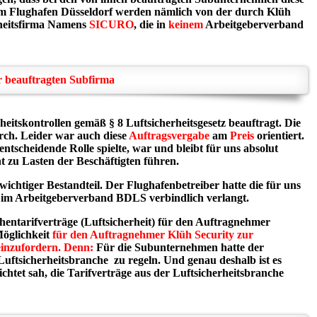
 am Flughafen Düsseldorf werden nämlich v
on der durch Klüh
rheitsfirma Namens
SICURO
, die in
keinem
Arbeitgeberverband
er beauftragten Subfirma
itskontrollen gemäß § 8 Luftsicherheitsgesetz beauftragt. Die
urch. Leider war auch diese
Auftragsvergabe
am
Preis
orientiert.
ntscheidende Rolle spielte, war und bleibt für uns absolut
t zu Lasten der Beschäftigten führen.
wichtiger Bestandteil. Der Flughafenbetreiber hatte die für uns
t im Arbeitgeberverband BDLS verbindlich verlangt.
entarifverträge (Luftsicherheit) für den Auftragnehmer
Möglichkeit
für den Auftragnehmer Klüh Security zur
einzufordern.
Denn:
Für die Subunternehmen hatte der
uftsicherheitsbranche zu regeln. Und genau deshalb ist es
htet sah, die Tarifverträge aus der Luftsicherheitsbranche