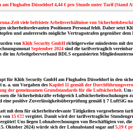
n am Flughafen Düsseldorf 4,44 € pro Stunde unter Tarif (Stand
ona-Zeit viele befristete Arbeitsverhältnisse von Sicherheitsbeschä
gen sicherheitsrelevanten Positionen Personal fehlt. Daher setzt 
topfen und andererseits mögliche Vertragsstrafen gegenüber dem
wurden von
Klüh Security GmbH
richtigerweise mindestens mit de
rechnungsmonat
September 2024
sind die tarifvertraglich vereinba
en die im Arbeitgeberverband BDLS organisierten Mitgliedsuntern
pt für Klüh Security GmbH am Flughafen Düsseldorf in den siche
ei u. a. um Vorgaben des
Kapitel 11 gemäß der Durchführungsver
ung der gemeinsamen Grundstandards für die Luftsicherheit.
Um e
en die Sicherheitskräfte erfolgreich Luftsicherheitsschulungen 
d eine positive Zuverlässigkeitsüberprüfung gemäß § 7 LuftSiG n
tt mit dem für sicherheitsrelevante Tätigkeiten vorgesehenen ta
hn von
15 €!!!
vergütet. Damit wird der tarifvertragliche Stundengr
ergütet! Uns liegen Lohnabrechnungen von Beschäftigten vor, die
5. Oktober 2024) würde sich der Lohnabstand sogar auf
5,19 €
pr