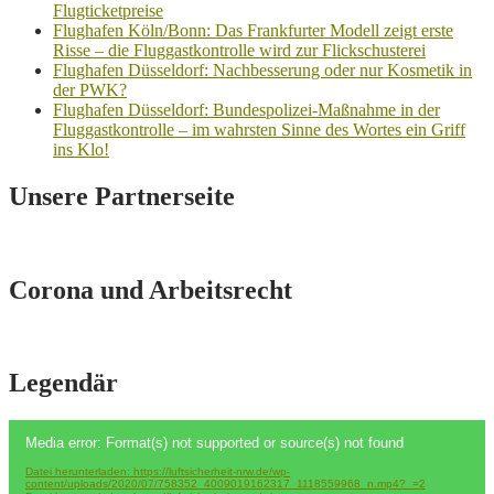
Flugticketpreise
Flughafen Köln/Bonn: Das Frankfurter Modell zeigt erste
Risse – die Fluggastkontrolle wird zur Flickschusterei
Flughafen Düsseldorf: Nachbesserung oder nur Kosmetik in
der PWK?
Flughafen Düsseldorf: Bundespolizei-Maßnahme in der
Fluggastkontrolle – im wahrsten Sinne des Wortes ein Griff
ins Klo!
Unsere Partnerseite
Corona und Arbeitsrecht
Legendär
Video-
Media error: Format(s) not supported or source(s) not found
Player
Datei herunterladen: https://luftsicherheit-nrw.de/wp-
content/uploads/2020/07/758352_4009019162317_1118559968_n.mp4?_=2