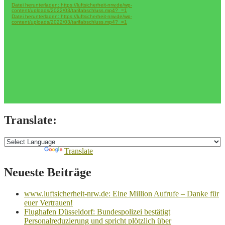
Datei herunterladen: https://luftsicherheit-nrw.de/wp-
content/uploads/2022/03/tarifabschluss.mp4?_=1
Datei herunterladen: https://luftsicherheit-nrw.de/wp-
content/uploads/2022/03/tarifabschluss.mp4?_=1
Translate:
Powered by
Translate
Neueste Beiträge
www.luftsicherheit-nrw.de: Eine Million Aufrufe – Danke für
euer Vertrauen!
Flughafen Düsseldorf: Bundespolizei bestätigt
Personalreduzierung und spricht plötzlich über