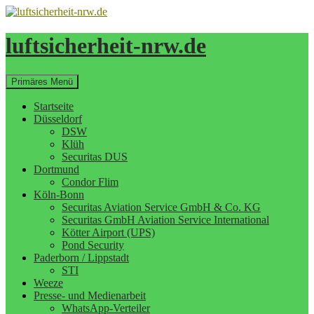
Zum
Inhalt
springen
luftsicherheit-nrw.de
Suchen
Primäres Menü
Startseite
Düsseldorf
DSW
Klüh
Securitas DUS
Dortmund
Condor Flim
Köln-Bonn
Securitas Aviation Service GmbH & Co. KG
Securitas GmbH Aviation Service International
Kötter Airport (UPS)
Pond Security
Paderborn / Lippstadt
STI
Weeze
Presse- und Medienarbeit
WhatsApp-Verteiler