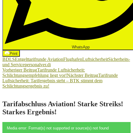
WhatsApp
Print
BDLS
Entgelttarifrunde Aviation
Flughafen
Luftsicherheit
Sicherheits-
und Servicepersonal
ver.di
Beitragsnavigation
Vorheriger Beitrag
Tarifrunde Luftsicherheit:
Schlichtungsempfehlung liegt vor!
Nächster Beitrag
Tarifrunde
Luftsicherheit: Tarifergebnis steht – BTK stimmt dem
Schlichtungsergebnis zu!
Tarifabschluss Aviation! Starke Streiks!
Starkes Ergebnis!
Video-
Media error: Format(s) not supported or source(s) not found
Player