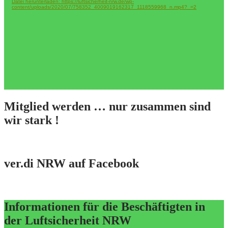
Datei herunterladen: https://luftsicherheit-nrw.de/wp-
content/uploads/2020/07/758352_4009019162317_1118559968_n.mp4?_=2
Mitglied werden … nur zusammen sind
wir stark !
ver.di NRW auf Facebook
Informationen für die Beschäftigten in
der Luftsicherheit NRW