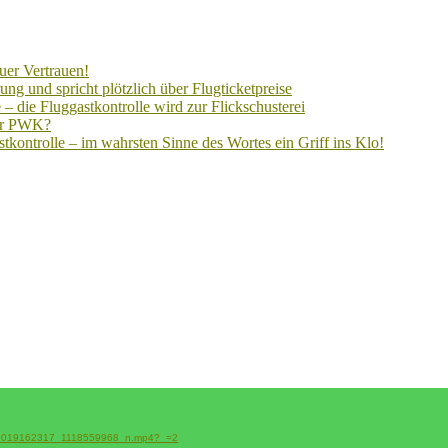
uer Vertrauen!
ng und spricht plötzlich über Flugticketpreise
– die Fluggastkontrolle wird zur Flickschusterei
der PWK?
kontrolle – im wahrsten Sinne des Wortes ein Griff ins Klo!
2_4009019162317_1118559968_n.mp4?_=2