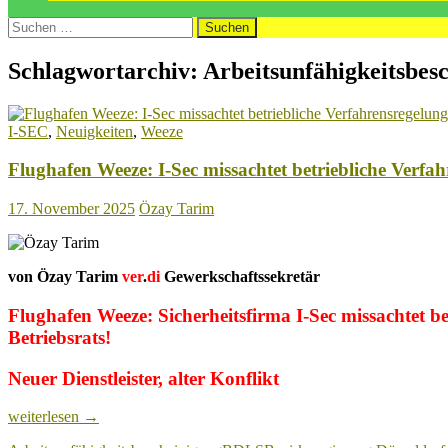
Suchen
nach:
Schlagwortarchiv: Arbeitsunfähigkeitsbes
I-SEC
,
Neuigkeiten
,
Weeze
Flughafen Weeze: I-Sec missachtet betriebliche Verf
17. November 2025
Özay Tarim
von Özay Tarim
ver
.
di
Gewerkschaftssekretär
Flughafen Weeze: Sicherheitsfirma I-Sec missachtet 
Betriebsrats!
Neuer Dienstleister, alter Konflikt
Flughafen
weiterlesen
→
Weeze: