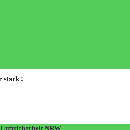
 stark !
r Luftsicherheit NRW