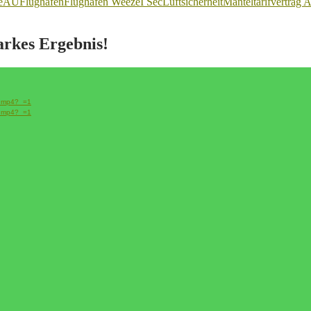
eAU
Flughafen
Flughafen Weeze
I Sec
Luftsicherheit
Manteltarifvertrag A
tarkes Ergebnis!
ss.mp4?_=1
ss.mp4?_=1