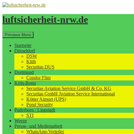
Zum
Inhalt
springen
luftsicherheit-nrw.de
Suchen
Primäres Menü
Startseite
Düsseldorf
DSW
Klüh
Securitas DUS
Dortmund
Condor Flim
Köln-Bonn
Securitas Aviation Service GmbH & Co. KG
Securitas GmbH Aviation Service International
Kötter Airport (UPS)
Pond Security
Paderborn / Lippstadt
STI
Weeze
Presse- und Medienarbeit
WhatsApp-Verteiler