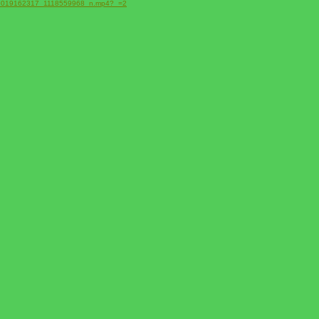
2_4009019162317_1118559968_n.mp4?_=2