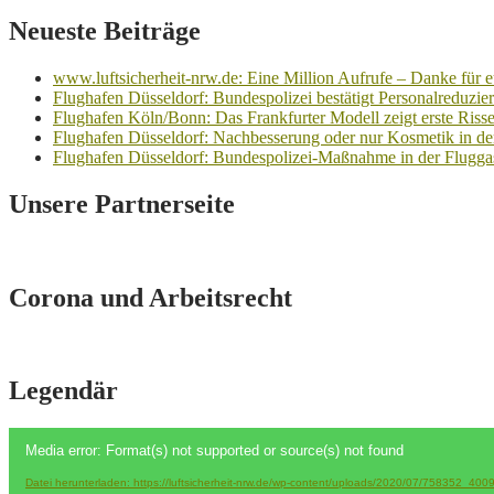
Neueste Beiträge
www.luftsicherheit-nrw.de: Eine Million Aufrufe – Danke für e
Flughafen Düsseldorf: Bundespolizei bestätigt Personalreduzieru
Flughafen Köln/Bonn: Das Frankfurter Modell zeigt erste Risse 
Flughafen Düsseldorf: Nachbesserung oder nur Kosmetik in 
Flughafen Düsseldorf: Bundespolizei-Maßnahme in der Fluggast
Unsere Partnerseite
Corona und Arbeitsrecht
Legendär
Video-
Media error: Format(s) not supported or source(s) not found
Player
Datei herunterladen: https://luftsicherheit-nrw.de/wp-content/uploads/2020/07/75835