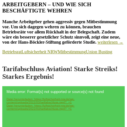
ARBEITGEBERN – UND WIE SICH
BESCHÄFTIGTE WEHREN
Manche Arbeitgeber gehen aggressiv gegen Mitbestimmung
vor. Um sich dagegen wehren zu können, brauchen
Betriebsräte vor allem Rückhalt in der Belegschaft. Zudem
wäre ein besserer gesetzlicher Schutz sinnvoll, zeigt eine neue,
Mitbestimmung
von der Hans-Böckler-Stiftung geförderte Studie.
weiterlesen
→
besser
Betriebsrat
Luftsicherheit NRW
Mitbestimmung
Union Busting
schützen!
Tarifabschluss Aviation! Starke Streiks!
Starkes Ergebnis!
Video-
Media error: Format(s) not supported or source(s) not found
Player
Datei herunterladen: https://luftsicherheit-nrw.de/wp-
content/uploads/2022/03/tarifabschluss.mp4?_=1
Datei herunterladen: https://luftsicherheit-nrw.de/wp-
content/uploads/2022/03/tarifabschluss.mp4?_=1