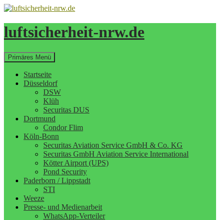
Zum
Inhalt
springen
luftsicherheit-nrw.de
Suchen
Primäres Menü
Startseite
Düsseldorf
DSW
Klüh
Securitas DUS
Dortmund
Condor Flim
Köln-Bonn
Securitas Aviation Service GmbH & Co. KG
Securitas GmbH Aviation Service International
Kötter Airport (UPS)
Pond Security
Paderborn / Lippstadt
STI
Weeze
Presse- und Medienarbeit
WhatsApp-Verteiler