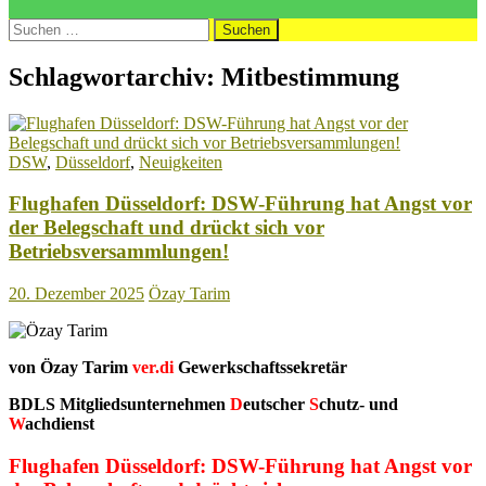
Suchen
nach:
Schlagwortarchiv: Mitbestimmung
DSW
,
Düsseldorf
,
Neuigkeiten
Flughafen Düsseldorf: DSW-Führung hat Angst vor
der Belegschaft und drückt sich vor
Betriebsversammlungen!
20. Dezember 2025
Özay Tarim
von Özay Tarim
ver.di
Gewerkschaftssekretär
BDLS Mitgliedsunternehmen
D
eutscher
S
chutz- und
W
achdienst
Flughafen Düsseldorf: DSW-Führung hat Angst vor