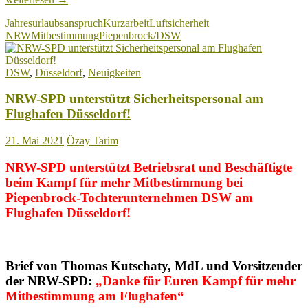
Klatsche
Jahresurlaubsanspruch
Kurzarbeit
Luftsicherheit
für
NRW
Mitbestimmung
Piepenbrock/DSW
DSW-
Geschäftsführung
am
DSW
,
Düsseldorf
,
Neuigkeiten
Flughafen
Düsseldorf!
NRW-SPD unterstützt Sicherheitspersonal am
Flughafen Düsseldorf!
21. Mai 2021
Özay Tarim
NRW-SPD unterstützt Betriebsrat und Beschäftigte
beim Kampf für mehr Mitbestimmung bei
Piepenbrock-Tochterunternehmen DSW am
Flughafen Düsseldorf!
Brief von Thomas Kutschaty, MdL und Vorsitzender
der NRW-SPD:
„Danke für Euren Kampf für mehr
Mitbestimmung am Flughafen“