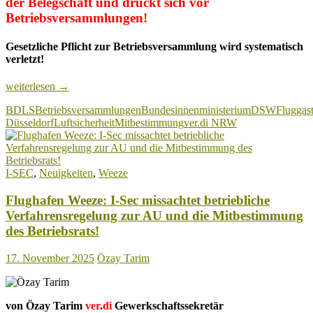
der Belegschaft und drückt sich vor
Betriebsversammlungen!
Gesetzliche Pflicht zur Betriebsversammlung wird systematisch
verletzt!
Flughafen
weiterlesen
→
Düsseldorf:
BDLS
Betriebsversammlungen
Bundesinnenministerium
DSW
Fluggast
DSW-
Düsseldorf
Luftsicherheit
Mitbestimmung
ver.di NRW
Führung
hat
Angst
vor
I-SEC
,
Neuigkeiten
,
Weeze
der
Belegschaft
Flughafen Weeze: I-Sec missachtet betriebliche
und
drückt
Verfahrensregelung zur AU und die Mitbestimmung
sich
des Betriebsrats!
vor
Betriebsversammlungen!
17. November 2025
Özay Tarim
von Özay Tarim
ver
.
di
Gewerkschaftssekretär