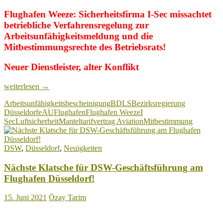
Flughafen Weeze: Sicherheitsfirma I-Sec missachtet
betriebliche Verfahrensregelung zur
Arbeitsunfähigkeitsmeldung und die
Mitbestimmungsrechte des Betriebsrats!
Neuer Dienstleister, alter Konflikt
Flughafen
weiterlesen
→
Weeze:
Arbeitsunfähigkeitsbescheinigung
BDLS
Bezirksregierung
I-
Düsseldorf
eAU
Flughafen
Flughafen Weeze
I
Sec
Sec
Luftsicherheit
Manteltarifvertrag Aviation
Mitbestimmung
missachtet
betriebliche
Verfahrensregelung
DSW
,
Düsseldorf
,
Neuigkeiten
zur
AU
Nächste Klatsche für DSW-Geschäftsführung am
und
die
Flughafen Düsseldorf!
Mitbestimmung
des
15. Juni 2021
Özay Tarim
Betriebsrats!