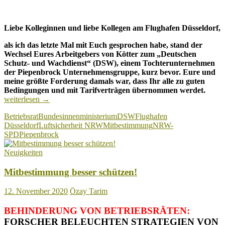
Liebe Kolleginnen und liebe Kollegen am Flughafen Düsseldorf,
als ich das letzte Mal mit Euch gesprochen habe, stand der
Wechsel Eures Arbeitgebers von Kötter zum „Deutschen
Schutz- und Wachdienst“ (DSW), einem Tochterunternehmen
der Piepenbrock Unternehmensgruppe, kurz bevor. Eure und
meine größte Forderung damals war, dass Ihr alle zu guten
NRW
Bedingungen und mit Tarifverträgen übernommen werdet.
SPD
weiterlesen
→
unters
Betriebsrat
Bundesinnenministerium
DSW
Flughafen
Sicher
Düsseldorf
Luftsicherheit NRW
Mitbestimmung
NRW-
am
SPD
Piepenbrock
Flugh
Düsse
Neuigkeiten
Mitbestimmung besser schützen!
12. November 2020
Özay Tarim
BEHINDERUNG VON BETRIEBSRÄTEN:
FORSCHER BELEUCHTEN STRATEGIEN VON