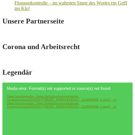
Fluggastkontrolle – im wahrsten Sinne des Wortes ein Griff
ins Klo!
Unsere Partnerseite
Corona und Arbeitsrecht
Legendär
Video-
Media error: Format(s) not supported or source(s) not found
Player
Datei herunterladen: https://luftsicherheit-nrw.de/wp-
content/uploads/2020/07/758352_4009019162317_1118559968_n.mp4?_=2
Datei herunterladen: https://luftsicherheit-nrw.de/wp-
content/uploads/2020/07/758352_4009019162317_1118559968_n.mp4?_=2