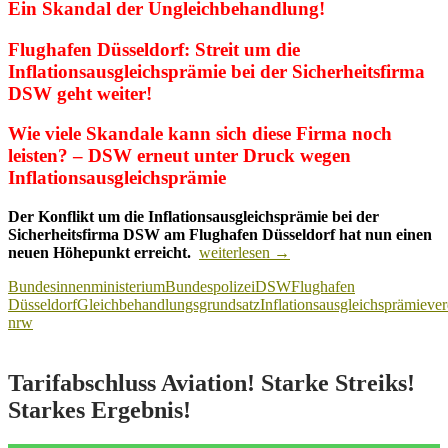
Ein Skandal der Ungleichbehandlung!
Flughafen Düsseldorf: Streit um die
Inflationsausgleichsprämie bei der Sicherheitsfirma
DSW geht weiter!
Wie viele Skandale kann sich diese Firma noch
leisten? – DSW erneut unter Druck wegen
Inflationsausgleichsprämie
Der Konflikt um die Inflationsausgleichsprämie bei der
Sicherheitsfirma DSW am Flughafen Düsseldorf hat nun einen
Flughafen
neuen Höhepunkt erreicht.
weiterlesen
→
Düsseldorf:
Bundesinnenministerium
Bundespolizei
DSW
Flughafen
Streit
Düsseldorf
Gleichbehandlungsgrundsatz
Inflationsausgleichsprämie
ver
um
nrw
die
Inflationsausgleichsprämie
bei
DSW
Tarifabschluss Aviation! Starke Streiks!
geht
Starkes Ergebnis!
weiter
–