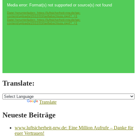
Ein
Video-
Media error: Format(s) not supported or source(s) not found
Skandal
Player
der
Datei herunterladen: https://luftsicherheit-nrw.de/wp-
Ungleichbehandlung!
content/uploads/2022/03/tarifabschluss.mp4?_=1
Datei herunterladen: https://luftsicherheit-nrw.de/wp-
content/uploads/2022/03/tarifabschluss.mp4?_=1
Translate:
Powered by
Translate
Neueste Beiträge
www.luftsicherheit-nrw.de: Eine Million Aufrufe – Danke für
euer Vertrauen!