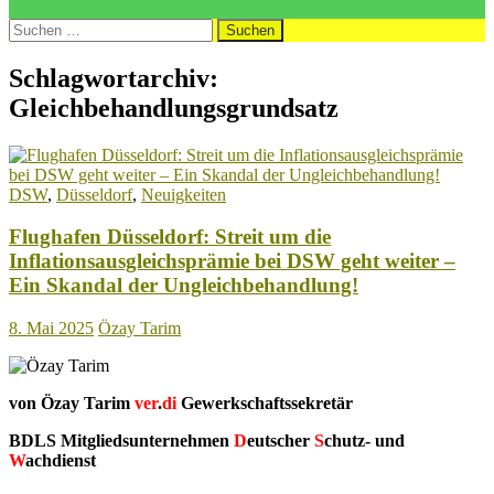
Suchen
nach:
Schlagwortarchiv:
Gleichbehandlungsgrundsatz
DSW
,
Düsseldorf
,
Neuigkeiten
Flughafen Düsseldorf: Streit um die
Inflationsausgleichsprämie bei DSW geht weiter –
Ein Skandal der Ungleichbehandlung!
8. Mai 2025
Özay Tarim
von Özay Tarim
ver
.
di
Gewerkschaftssekretär
BDLS Mitgliedsunternehmen
D
eutscher
S
chutz- und
W
achdienst