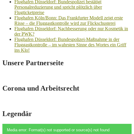
Flughafen Düsseldorf: Bundespolizei bestätigt
Personalreduzierung und spricht plötzlich über
Flugticketpreise
Flughafen Köln/Bonn: Das Frankfurter Modell zeigt erste
Risse – die Fluggastkontrolle wird zur Flickschusterei
Flughafen Düsseldorf: Nachbesserung oder nur Kosmetik in
der PWK?
Flughafen Düsseldorf: Bundespolizei-Maßnahme in der
Fluggastkontrolle – im wahrsten Sinne des Wortes ein Griff
ins Klo!
Unsere Partnerseite
Corona und Arbeitsrecht
Legendär
Video-
Media error: Format(s) not supported or source(s) not found
Player