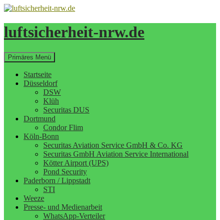
Zum
Inhalt
springen
luftsicherheit-nrw.de
Suchen
Primäres Menü
Startseite
Düsseldorf
DSW
Klüh
Securitas DUS
Dortmund
Condor Flim
Köln-Bonn
Securitas Aviation Service GmbH & Co. KG
Securitas GmbH Aviation Service International
Kötter Airport (UPS)
Pond Security
Paderborn / Lippstadt
STI
Weeze
Presse- und Medienarbeit
WhatsApp-Verteiler