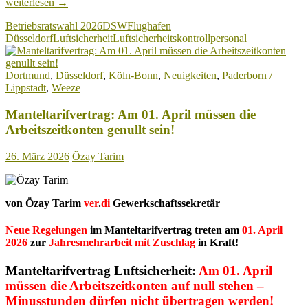
Flughafen
weiterlesen
→
Düsseldorf:
Betriebsratswahl 2026
DSW
Flughafen
Betriebsratswahl
Düsseldorf
Luftsicherheit
Luftsicherheitskontrollpersonal
bei
der
DSW
Dortmund
,
Düsseldorf
,
Köln-Bonn
,
Neuigkeiten
,
Paderborn /
–
Lippstadt
,
Weeze
Jetzt
zählt
Manteltarifvertrag: Am 01. April müssen die
jede
Stimme!
Arbeitszeitkonten genullt sein!
26. März 2026
Özay Tarim
von Özay Tarim
ver
.
di
Gewerkschaftssekretär
Neue Regelungen
im Manteltarifvertrag treten am
01. April
2026
zur
Jahresmehrarbeit mit Zuschlag
in Kraft!
Manteltarifvertrag Luftsicherheit:
Am 01. April
müssen die Arbeitszeitkonten auf null stehen –
Minusstunden dürfen nicht übertragen werden!