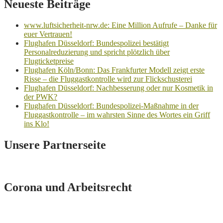
Neueste Beiträge
www.luftsicherheit-nrw.de: Eine Million Aufrufe – Danke für
euer Vertrauen!
Flughafen Düsseldorf: Bundespolizei bestätigt
Personalreduzierung und spricht plötzlich über
Flugticketpreise
Flughafen Köln/Bonn: Das Frankfurter Modell zeigt erste
Risse – die Fluggastkontrolle wird zur Flickschusterei
Flughafen Düsseldorf: Nachbesserung oder nur Kosmetik in
der PWK?
Flughafen Düsseldorf: Bundespolizei-Maßnahme in der
Fluggastkontrolle – im wahrsten Sinne des Wortes ein Griff
ins Klo!
Unsere Partnerseite
Corona und Arbeitsrecht