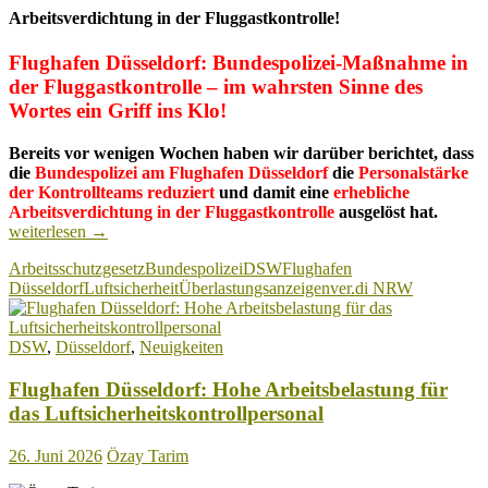
Arbeitsverdichtung in der Fluggastkontrolle!
Flughafen Düsseldorf: Bundespolizei-Maßnahme in
der Fluggastkontrolle – im wahrsten Sinne des
Wortes ein Griff ins Klo!
Bereits vor wenigen Wochen haben wir darüber berichtet, dass
die
Bundespolizei am Flughafen Düsseldorf
die
Personalstärke
der Kontrollteams reduziert
und damit eine
erhebliche
Flugha
Arbeitsverdichtung in der Fluggastkontrolle
ausgelöst hat.
Düsseld
weiterlesen
→
Bundes
Arbeitsschutzgesetz
Bundespolizei
DSW
Flughafen
Maßna
Düsseldorf
Luftsicherheit
Überlastungsanzeigen
ver.di NRW
in
der
Fluggas
DSW
,
Düsseldorf
,
Neuigkeiten
–
im
Flughafen Düsseldorf: Hohe Arbeitsbelastung für
wahrst
Sinne
das Luftsicherheitskontrollpersonal
des
Wortes
26. Juni 2026
Özay Tarim
ein
Griff