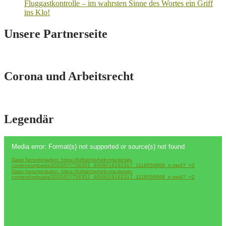
Fluggastkontrolle – im wahrsten Sinne des Wortes ein Griff
ins Klo!
Unsere Partnerseite
Corona und Arbeitsrecht
Legendär
Video-
Media error: Format(s) not supported or source(s) not found
Player
Datei herunterladen: https://luftsicherheit-nrw.de/wp-
content/uploads/2020/07/758352_4009019162317_1118559968_n.mp4?_=2
Datei herunterladen: https://luftsicherheit-nrw.de/wp-
content/uploads/2020/07/758352_4009019162317_1118559968_n.mp4?_=2