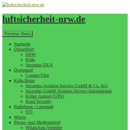
Zum
Inhalt
springen
luftsicherheit-nrw.de
Suchen
Primäres Menü
Startseite
Düsseldorf
DSW
Klüh
Securitas DUS
Dortmund
Condor Flim
Köln-Bonn
Securitas Aviation Service GmbH & Co. KG
Securitas GmbH Aviation Service International
Kötter Airport (UPS)
Pond Security
Paderborn / Lippstadt
STI
Weeze
Presse- und Medienarbeit
WhatsApp-Verteiler