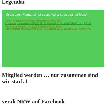
Legendär
Video-
Media error: Format(s) not supported or source(s) not found
Player
Datei herunterladen: https://luftsicherheit-nrw.de/wp-
content/uploads/2020/07/758352_4009019162317_1118559968_n.mp4?_=2
Datei herunterladen: https://luftsicherheit-nrw.de/wp-
content/uploads/2020/07/758352_4009019162317_1118559968_n.mp4?_=2
Mitglied werden … nur zusammen sind
wir stark !
ver.di NRW auf Facebook