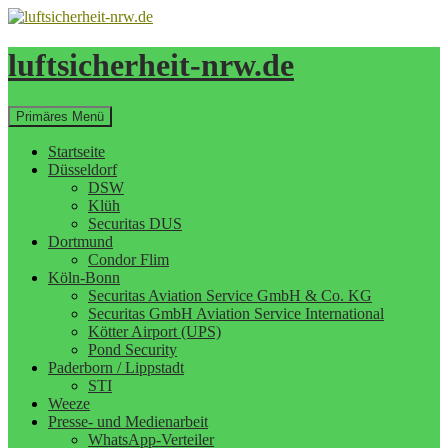
Zum
Inhalt
springen
luftsicherheit-nrw.de
Suchen
Primäres Menü
Startseite
Düsseldorf
DSW
Klüh
Securitas DUS
Dortmund
Condor Flim
Köln-Bonn
Securitas Aviation Service GmbH & Co. KG
Securitas GmbH Aviation Service International
Kötter Airport (UPS)
Pond Security
Paderborn / Lippstadt
STI
Weeze
Presse- und Medienarbeit
WhatsApp-Verteiler