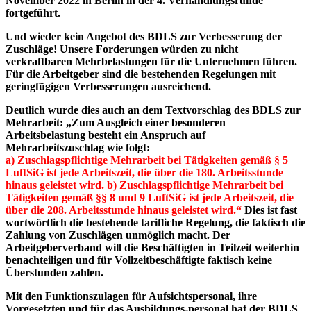
November 2022 in Berlin in der 4. Verhandlungsrunde
fortgeführt.
Und wieder kein Angebot des BDLS zur Verbesserung der
Zuschläge! Unsere Forderungen würden zu nicht
verkraftbaren Mehrbelastungen für die Unternehmen führen.
Für die Arbeitgeber sind die bestehenden Regelungen mit
geringfügigen Verbesserungen ausreichend.
Deutlich wurde dies auch an dem Textvorschlag des BDLS zur
Mehrarbeit: „Zum Ausgleich einer besonderen
Arbeitsbelastung besteht ein Anspruch auf
Mehrarbeitszuschlag wie folgt:
a) Zuschlagspflichtige Mehrarbeit bei Tätigkeiten gemäß § 5
LuftSiG ist jede Arbeitszeit, die über die 180. Arbeitsstunde
hinaus geleistet wird. b) Zuschlagspflichtige Mehrarbeit bei
Tätigkeiten gemäß §§ 8 und 9 LuftSiG ist jede Arbeitszeit, die
über die 208. Arbeitsstunde hinaus geleistet wird.“
Dies ist fast
wortwörtlich die bestehende tarifliche Regelung, die faktisch die
Zahlung von Zuschlägen unmöglich macht. Der
Arbeitgeberverband will die Beschäftigten in Teilzeit weiterhin
benachteiligen und für Vollzeitbeschäftigte faktisch keine
Überstunden zahlen.
Mit den Funktionszulagen für Aufsichtspersonal, ihre
Vorgesetzten und für das Ausbildungs-personal hat der BDLS