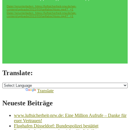
Player
Datei herunterladen: https://luftsicherheit-nrw.de/wp-
content/uploads/2022/03/tarifabschluss.mp4?_=1
Datei herunterladen: https://luftsicherheit-nrw.de/wp-
content/uploads/2022/03/tarifabschluss.mp4?_=1
Translate:
Powered by
Translate
Neueste Beiträge
www.luftsicherheit-nrw.de: Eine Million Aufrufe – Danke für
euer Vertrauen!
Flughafen Düsseldorf: Bundespolizei bestätigt