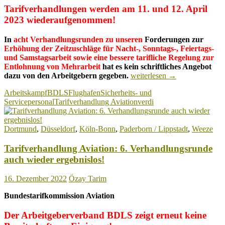
Tarifverhandlungen werden am 11. und 12. April
2023
wiederaufgenommen!
In
acht Verhandlungsrunden zu unseren
Forderungen zur
Erhöhung der Zeitzuschläge für
Nacht-, Sonntags-, Feiertags-
und Samstagsarbeit sowie eine bessere tarifliche Regelung
zur
Entlohnung von Mehrarbeit
hat es kein schriftliches Angebot
Streiks
dazu von den Arbeitgebern
gegeben.
weiterlesen
→
zeigen
Arbeitskampf
BDLS
Flughafen
Sicherheits- und
Wirkung
Servicepersonal
Tarifverhandlung Aviation
verdi
–
BDLS
legt
Dortmund
,
Düsseldorf
,
Köln-Bonn
,
Paderborn / Lippstadt
,
Weeze
Angebot
vor!
Tarifverhandlung Aviation: 6. Verhandlungsrunde
auch wieder ergebnislos!
16. Dezember 2022
Özay Tarim
Bundestarifkommission Aviation
Der Arbeitgeberverband BDLS zeigt erneut keine