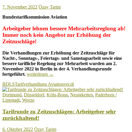
7. November 2022
Özay Tarim
Bundestarifkommission Aviation
Arbeitgeber lehnen bessere Mehrarbeitsreglung ab!
Immer noch kein Angebot zur Erhöhung der
Zeitzuschläge!
Die Verhandlungen zur Erhöhung der Zeitzuschläge für
Nacht-, Sonntags-, Feiertags- und Samstagsarbeit sowie eine
bessere tarifliche Regelung zur Mehrarbeit wurden am 2.
November 2022 in Berlin in der 4. Verhandlungsrunde
Tarifverhandlung
fortgeführt.
weiterlesen
→
Aviation:
BDLS
Tarifverhandlung Aviation
ver.di
Immer
noch
Dortmund
,
Düsseldorf
,
Köln-Bonn
,
Neuigkeiten
,
Paderborn /
kein
Lippstadt
,
Weeze
Angebot
zur
Tarifrunde zu Zeitzuschlägen: Arbeitgeber sehr
Erhöhung
der
zurückhaltend!
Zeitzuschläge!
6. Oktober 2022
Özay Tarim