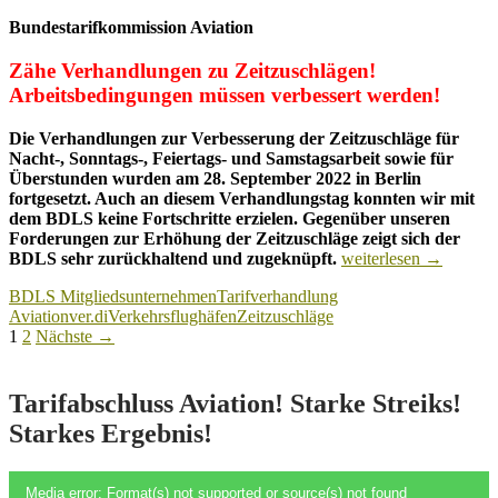
Bundestarifkommission Aviation
Zähe Verhandlungen zu Zeitzuschlägen!
Arbeitsbedingungen müssen verbessert werden!
Die Verhandlungen zur Verbesserung der Zeitzuschläge für
Nacht-, Sonntags-, Feiertags- und Samstagsarbeit sowie für
Überstunden wurden am 28. September 2022 in Berlin
fortgesetzt. Auch an diesem Verhandlungstag konnten wir mit
dem BDLS keine Fortschritte erzielen. Gegenüber unseren
Forderungen zur Erhöhung der Zeitzuschläge zeigt sich der
Tarifrunde
BDLS sehr zurückhaltend und zugeknüpft.
weiterlesen
→
zu
BDLS Mitgliedsunternehmen
Tarifverhandlung
Zeitzuschlägen:
Aviation
ver.di
Verkehrsflughäfen
Zeitzuschläge
Arbeitgeber
Beitragsnavigation
1
2
Nächste →
sehr
zurückhaltend!
Tarifabschluss Aviation! Starke Streiks!
Starkes Ergebnis!
Video-
Media error: Format(s) not supported or source(s) not found