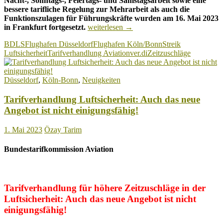
Nacht-, Sonntags-, Feiertags- und Samstagsarbeit sowie eine
bessere tarifliche Regelung zur Mehrarbeit als auch die
Funktionszulagen für Führungskräfte wurden am 16. Mai 2023
Tarifverhandlung
in Frankfurt fortgesetzt.
weiterlesen
→
Aviation:
BDLS
Flughafen Düsseldorf
Flughafen Köln/Bonn
Streik
Streiks
Luftsicherheit
Tarifverhandlung Aviation
ver.di
Zeitzuschläge
bringen
endlich
bessere
Düsseldorf
,
Köln-Bonn
,
Neuigkeiten
Zeitzuschläge!
Tarifverhandlung Luftsicherheit: Auch das neue
Angebot ist nicht einigungsfähig!
1. Mai 2023
Özay Tarim
Bundestarifkommission Aviation
Tarifverhandlung für höhere Zeitzuschläge in der
Luftsicherheit: Auch das neue Angebot ist nicht
einigungsfähig!