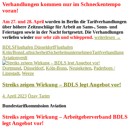
Verhandlungen kommen nur im Schneckentempo
voran!
Am 27. und 28. April
wurden in Berlin die Tarifverhandlungen
über höhere Zeitzuschläge für Arbeit an Sams-, Sonn- und
Feiertagen sowie in der Nacht fortgesetzt. Die Verhandlungen
Tarifverhandlung
verliefen wieder
nur sehr zäh und schleppend.
weiterlesen
→
Luftsicherheit:
BDLS
Flughafen Düsseldorf
Flughafen
Auch
Köln/Bonn
Luftsicherheit
Sicherheitsunternehmen
Tarifverhandlung
das
Aviation
verdi
neue
Angebot
Dortmund
,
Düsseldorf
,
Köln-Bonn
,
Neuigkeiten
,
Paderborn /
ist
Lippstadt
,
Weeze
nicht
einigungsfähig!
Streiks zeigen Wirkung – BDLS legt Angebot vor!
4. April 2023
Özay Tarim
Bundestarifkommission Aviation
Streiks zeigen Wirkung – Arbeitgeberverband BDLS
legt Angebot vor!