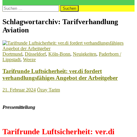
Suchen
nach:
Schlagwortarchiv: Tarifverhandlung
Aviation
Dortmund
,
Düsseldorf
,
Köln-Bonn
,
Neuigkeiten
,
Paderborn /
Lippstadt
,
Weeze
Tarifrunde Luftsicherheit: ver.di fordert
verhandlungsfähiges Angebot der Arbeitgeber
21. Februar 2024
Özay Tarim
Pressemitteilung
Tarifrunde Luftsicherheit: ver.di