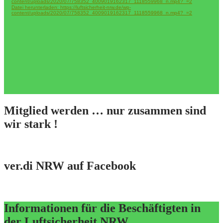
content/uploads/2020/07/758352_4009019162317_1118559968_n.mp4?_=2
Datei herunterladen: https://luftsicherheit-nrw.de/wp-
content/uploads/2020/07/758352_4009019162317_1118559968_n.mp4?_=2
Mitglied werden … nur zusammen sind
wir stark !
ver.di NRW auf Facebook
Informationen für die Beschäftigten in
der Luftsicherheit NRW