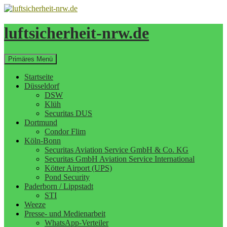
Zum
Inhalt
springen
luftsicherheit-nrw.de
Suchen
Primäres Menü
Startseite
Düsseldorf
DSW
Klüh
Securitas DUS
Dortmund
Condor Flim
Köln-Bonn
Securitas Aviation Service GmbH & Co. KG
Securitas GmbH Aviation Service International
Kötter Airport (UPS)
Pond Security
Paderborn / Lippstadt
STI
Weeze
Presse- und Medienarbeit
WhatsApp-Verteiler