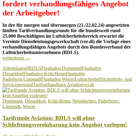
fordert verhandlungsfähiges Angebot
der Arbeitgeber!
In der für morgen und übermorgen (21./22.02.24) angesetzten
fünften Tarifverhandlungsrunde für die bundesweit rund
25.000 Beschäftigten im Luftsicherheitsbereich erwartet die
Vereinte Dienstleistungsgewerkschaft (ver.di) die Vorlage eines
verhandlungsfähigen Angebots durch den Bundesverband der
Luftsicherheitsunternehmen (BDLS).
Tarifrunde
weiterlesen
→
Luftsicherheit:
Arbeitskampf
BDLS
Flughafen Dortmund
Flughafen
ver.di
Düsseldorf
Flughafen Köln/Bonn
Flughafen
fordert
Paderborn/Lippstadt
Flughafen Weeze
Luftsicherheit
Sicherheits- und
verhandlungsfähiges
Servicepersonal
Tarifverhandlung Aviation
ver.di
Angebot
der
Arbeitgeber
Dortmund
,
Düsseldorf
,
Köln-Bonn
,
Neuigkeiten
,
Paderborn /
Lippstadt
,
Weeze
Tarifrunde Aviation: BDLS will ohne
Schlichtungsvereinbarung kein Angebot vorlegen!