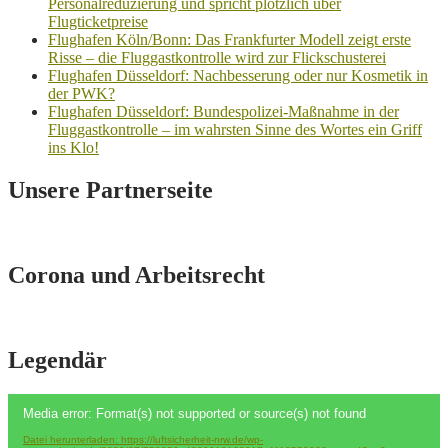
Personalreduzierung und spricht plötzlich über
Flugticketpreise
Flughafen Köln/Bonn: Das Frankfurter Modell zeigt erste
Risse – die Fluggastkontrolle wird zur Flickschusterei
Flughafen Düsseldorf: Nachbesserung oder nur Kosmetik in
der PWK?
Flughafen Düsseldorf: Bundespolizei-Maßnahme in der
Fluggastkontrolle – im wahrsten Sinne des Wortes ein Griff
ins Klo!
Unsere Partnerseite
Corona und Arbeitsrecht
Legendär
Video-
Media error: Format(s) not supported or source(s) not found
Player
Datei herunterladen: https://luftsicherheit-nrw.de/wp-