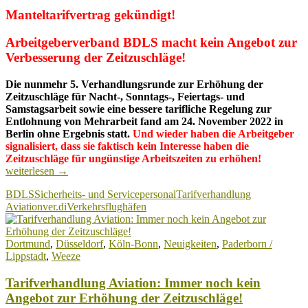
Manteltarifvertrag gekündigt!
Arbeitgeberverband BDLS macht kein Angebot zur
Verbesserung der Zeitzuschläge!
Die nunmehr 5. Verhandlungsrunde zur Erhöhung der
Zeitzuschläge für Nacht-, Sonntags-, Feiertags- und
Samstagsarbeit sowie eine bessere tarifliche Regelung zur
Entlohnung von Mehrarbeit fand am 24. November 2022 in
Berlin ohne Ergebnis statt.
Und wieder haben die Arbeitgeber
signalisiert, dass sie faktisch kein Interesse haben die
Kein
Zeitzuschläge für ungünstige Arbeitszeiten zu erhöhen!
Angebot
weiterlesen
→
zur
BDLS
Sicherheits- und Servicepersonal
Tarifverhandlung
Verbesser
Aviation
ver.di
Verkehrsflughäfen
der
Zeitzuschl
Manteltari
Dortmund
,
Düsseldorf
,
Köln-Bonn
,
Neuigkeiten
,
Paderborn /
gekündigt!
Lippstadt
,
Weeze
Tarifverhandlung Aviation: Immer noch kein
Angebot zur Erhöhung der Zeitzuschläge!