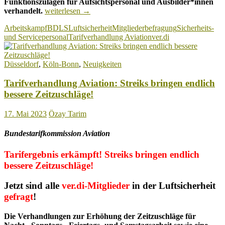
Funktionszulagen für Aufsichtspersonal und Ausbilder*innen
Mitgliederbefragung:
verhandelt.
weiterlesen
→
ver.di-
Arbeitskampf
BDLS
Luftsicherheit
Mitgliederbefragung
Sicherheits-
Mitglieder
und Servicepersonal
Tarifverhandlung Aviation
ver.di
entscheiden
über
höhere
Düsseldorf
,
Köln-Bonn
,
Neuigkeiten
Zeitzuschläge!
Tarifverhandlung Aviation: Streiks bringen endlich
bessere Zeitzuschläge!
17. Mai 2023
Özay Tarim
Bundestarifkommission Aviation
Tarifergebnis erkämpft!
Streiks bringen endlich
bessere Zeitzuschläge!
Jetzt sind
alle
ver.di-Mitglieder
in der Luftsicherheit
gefragt
!
Die Verhandlungen zur Erhöhung der Zeitzuschläge für