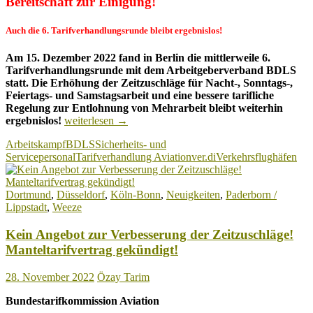
Bereitschaft zur Einigung!
Auch die 6. Tarifverhandlungsrunde bleibt ergebnislos!
Am 15. Dezember 2022 fand in Berlin die mittlerweile 6.
Tarifverhandlungsrunde mit dem Arbeitgeberverband BDLS
statt. Die Erhöhung der Zeitzuschläge für Nacht-, Sonntags-,
Feiertags- und Samstagsarbeit und eine bessere tarifliche
Regelung zur Entlohnung von Mehrarbeit bleibt weiterhin
Tarifverhandlung
ergebnislos!
weiterlesen
→
Aviation:
Arbeitskampf
BDLS
Sicherheits- und
6.
Servicepersonal
Tarifverhandlung Aviation
ver.di
Verkehrsflughäfen
Verhandlungsrunde
auch
wieder
Dortmund
,
Düsseldorf
,
Köln-Bonn
,
Neuigkeiten
,
Paderborn /
ergebnislos!
Lippstadt
,
Weeze
Kein Angebot zur Verbesserung der Zeitzuschläge!
Manteltarifvertrag gekündigt!
28. November 2022
Özay Tarim
Bundestarifkommission Aviation