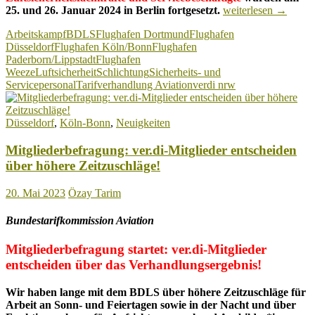
Tarifrunde
25. und 26. Januar 2024 in Berlin fortgesetzt.
weiterlesen
→
Aviation:
Arbeitskampf
BDLS
Flughafen Dortmund
Flughafen
BDLS
Düsseldorf
Flughafen Köln/Bonn
Flughafen
will
Paderborn/Lippstadt
Flughafen
ohne
Weeze
Luftsicherheit
Schlichtung
Sicherheits- und
Schlichtungsvereinb
Servicepersonal
Tarifverhandlung Aviation
verdi nrw
kein
Angebot
vorlegen!
Düsseldorf
,
Köln-Bonn
,
Neuigkeiten
Mitgliederbefragung: ver.di-Mitglieder entscheiden
über höhere Zeitzuschläge!
20. Mai 2023
Özay Tarim
Bundestarifkommission Aviation
Mitgliederbefragung startet: ver.di-Mitglieder
entscheiden über das Verhandlungsergebnis!
Wir haben lange mit dem BDLS über höhere Zeitzuschläge für
Arbeit an Sonn- und Feiertagen sowie in der Nacht und über