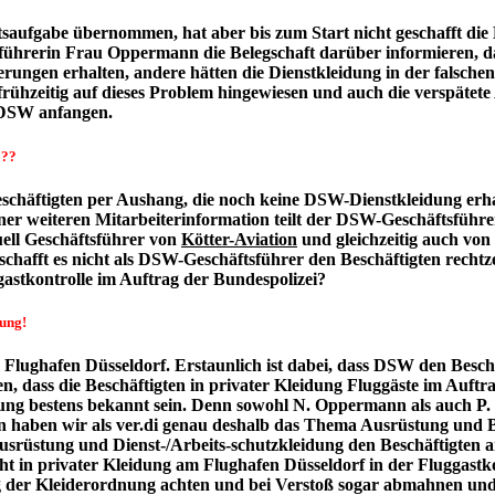
saufgabe übernommen, hat aber bis zum Start nicht geschafft die
führerin Frau Oppermann die Belegschaft darüber informieren, dass
lieferungen erhalten, andere hätten die Dienstkleidung in der fal
e frühzeitig auf dieses Problem hingewiesen und auch die verspätet
i DSW anfangen.
???
schäftigten per Aushang, die noch keine DSW-Dienstkleidung erh
er weiteren Mitarbeiterinformation teilt der DSW-Geschäftsführer
uell Geschäftsführer von
Kötter-Aviation
und gleichzeitig auch von
schafft es nicht als DSW-Geschäftsführer den Beschäftigten recht
gastkontrolle im Auftrag der Bundespolizei?
lung!
ughafen Düsseldorf. Erstaunlich ist dabei, dass DSW den Beschäf
, dass die Beschäftigten in privater Kleidung Fluggäste im Auftra
ng bestens bekannt sein. Denn sowohl N. Oppermann als auch P.
en haben wir als ver.di genau deshalb das Thema Ausrüstung und 
e Ausrüstung und Dienst-/Arbeits-schutzkleidung den Beschäftig
t in privater Kleidung am Flughafen Düsseldorf in der Fluggastkon
 der Kleiderordnung achten und bei Verstoß sogar abmahnen und jet