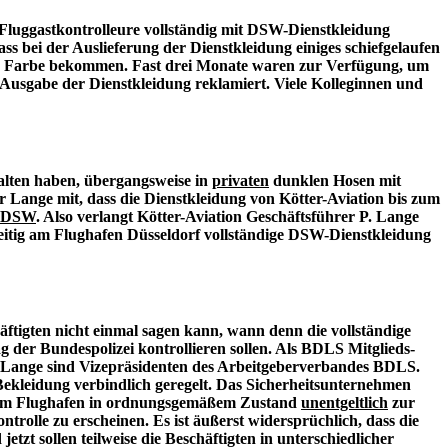
 Fluggastkontrolleure vollständig mit DSW-Dienstkleidung
 bei der Auslieferung der Dienstkleidung einiges schiefgelaufen
schen Farbe bekommen. Fast drei Monate waren zur Verfügung, um
e Ausgabe der Dienstkleidung reklamiert. Viele Kolleginnen und
alten haben, übergangsweise in
privaten
dunklen Hosen mit
 Lange mit, dass die Dienstkleidung von Kötter-Aviation bis zum
DSW
. Also verlangt Kötter-Aviation Geschäftsführer P. Lange
zeitig am Flughafen Düsseldorf vollständige DSW-Dienstkleidung
tigten nicht einmal sagen kann, wann denn die vollständige
g der Bundespolizei kontrollieren sollen. Als BDLS Mitglieds-
 Lange sind Vizepräsidenten des Arbeitgeberverbandes BDLS.
Bekleidung verbindlich geregelt. Das Sicherheitsunternehmen
ten am Flughafen in ordnungsgemäßem Zustand
unentgeltlich
zur
trolle zu erscheinen. Es ist äußerst widersprüchlich, dass die
zt sollen teilweise die Beschäftigten in unterschiedlicher