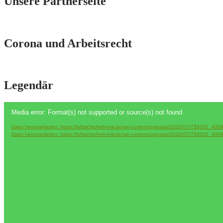
Unsere Partnerseite
Corona und Arbeitsrecht
Legendär
Video-
Media error: Format(s) not supported or source(s) not found
Player
Datei herunterladen: https://luftsicherheit-nrw.de/wp-content/uploads/2020/07/75835
Datei herunterladen: https://luftsicherheit-nrw.de/wp-content/uploads/2020/07/75835