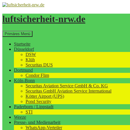
Zum
Inhalt
springen
luftsicherheit-nrw.de
Suchen
Primäres Menü
Startseite
Düsseldorf
DSW
Klüh
Securitas DUS
Dortmund
Condor Flim
Köln-Bonn
Securitas Aviation Service GmbH & Co. KG
Securitas GmbH Aviation Service International
Kötter Airport (UPS)
Pond Security
Paderborn / Lippstadt
STI
Weeze
Presse- und Medienarbeit
WhatsApp-Verteiler