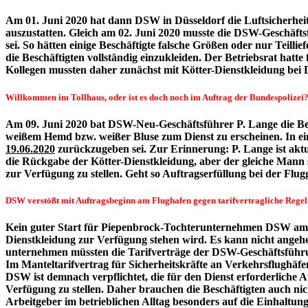
Am 01. Juni 2020 hat dann DSW in Düsseldorf die Luftsicherheit
auszustatten. Gleich am 02. Juni 2020 musste die DSW-Geschäfts
sei. So hätten einige Beschäftigte falsche Größen oder nur Teil
die Beschäftigten vollständig einzukleiden. Der Betriebsrat hatt
Kollegen mussten daher zunächst mit Kötter-Dienstkleidung be
Willkommen im Tollhaus, oder ist es doch noch im Auftrag der Bundespolizei
A
m 09. Juni 2020 bat DSW-Neu-Geschäftsführer P. Lange die Be
weißem Hemd bzw. weißer Bluse zum Dienst zu erscheinen. In ein
19.06.2020
zurückzugeben sei. Zur Erinnerung: P. Lange ist akt
die Rückgabe der Kötter-Dienstkleidung, aber der gleiche Mann 
zur Verfügung zu stellen. Geht so Auftragserfüllung bei der Flug
DSW verstößt mit Auftragsbeginn am Flughafen gegen tarifvertragliche Rege
Kein guter Start für Piepenbrock-Tochterunternehmen DSW am Fl
Dienstkleidung zur Verfügung stehen wird. Es kann nicht angehen
unternehmen müssten die Tarifverträge der DSW-Geschäftsführu
Im Manteltarifvertrag für Sicherheitskräfte an Verkehrsflughäf
DSW ist demnach verpflichtet, die für den Dienst erforderlich
Verfügung zu stellen. Daher brauchen die Beschäftigten auch nich
Arbeitgeber im betrieblichen Alltag besonders auf die Einhaltung