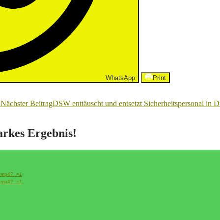
WhatsApp
Print
d
Nächster Beitrag
DSW enttäuscht und entsetzt Sicherheitspersonal in D
tarkes Ergebnis!
ss.mp4?_=1
ss.mp4?_=1