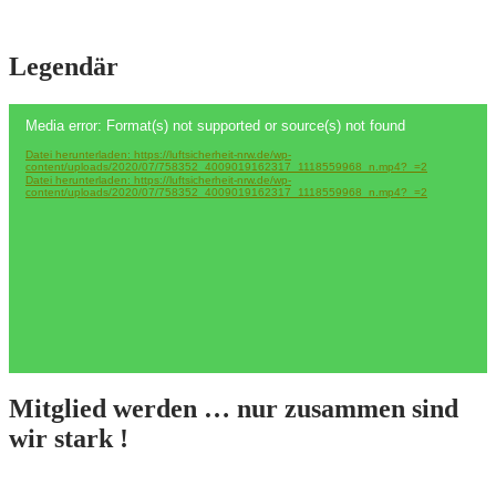
Legendär
Video-
Media error: Format(s) not supported or source(s) not found
Player
Datei herunterladen: https://luftsicherheit-nrw.de/wp-
content/uploads/2020/07/758352_4009019162317_1118559968_n.mp4?_=2
Datei herunterladen: https://luftsicherheit-nrw.de/wp-
content/uploads/2020/07/758352_4009019162317_1118559968_n.mp4?_=2
Mitglied werden … nur zusammen sind
wir stark !