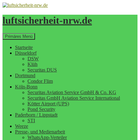
Zum
Inhalt
springen
luftsicherheit-nrw.de
Suchen
Primäres Menü
Startseite
Düsseldorf
DSW
Klüh
Securitas DUS
Dortmund
Condor Flim
Köln-Bonn
Securitas Aviation Service GmbH & Co. KG
Securitas GmbH Aviation Service International
Kötter Airport (UPS)
Pond Security
Paderborn / Lippstadt
STI
Weeze
Presse- und Medienarbeit
WhatsApp-Verteiler