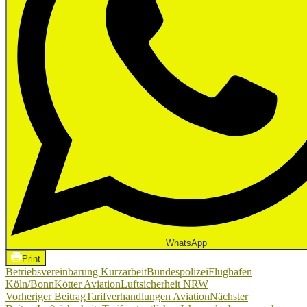
WhatsApp
Print
Betriebsvereinbarung Kurzarbeit
Bundespolizei
Flughafen
Köln/Bonn
Kötter Aviation
Luftsicherheit NRW
Beitragsnavigation
Vorheriger Beitrag
Tarifverhandlungen Aviation
Nächster