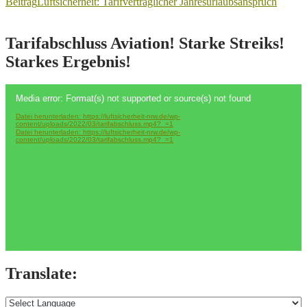
Beitrag
Luftsicherheit: Tarifvertraglicher Jahresurlaubsanspruch
Tarifabschluss Aviation! Starke Streiks!
Starkes Ergebnis!
Video-
Media error: Format(s) not supported or source(s) not found
Player
Datei herunterladen: https://luftsicherheit-nrw.de/wp-
content/uploads/2022/03/tarifabschluss.mp4?_=1
Datei herunterladen: https://luftsicherheit-nrw.de/wp-
content/uploads/2022/03/tarifabschluss.mp4?_=1
Translate: