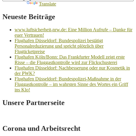
Powered by
Translate
Neueste Beiträge
www.luftsicherheit-nrw.de: Eine Million Aufrufe – Danke für
euer Vertrauen!
Flughafen Düsseldorf: Bundespolizei bestätigt
Personalreduzierung und spricht plötzlich über
Flugticketpreise
Flughafen Köln/Bonn: Das Frankfurter Modell zeigt erste
Risse – die Fluggastkontrolle wird zur Flickschusterei
Flughafen Düsseldorf: Nachbesserung oder nur Kosmetik in
der PWK?
Flughafen Düsseldorf: Bundespolizei-Maßnahme in der
Fluggastkontrolle – im wahrsten Sinne des Wortes ein Griff
ins Klo!
Unsere Partnerseite
Corona und Arbeitsrecht