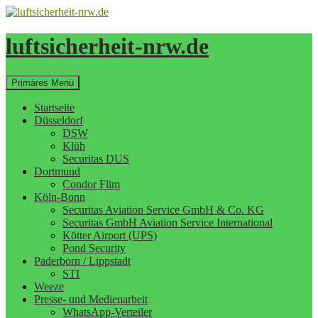
Zum
Inhalt
springen
luftsicherheit-nrw.de
Suchen
Primäres Menü
Startseite
Düsseldorf
DSW
Klüh
Securitas DUS
Dortmund
Condor Flim
Köln-Bonn
Securitas Aviation Service GmbH & Co. KG
Securitas GmbH Aviation Service International
Kötter Airport (UPS)
Pond Security
Paderborn / Lippstadt
STI
Weeze
Presse- und Medienarbeit
WhatsApp-Verteiler