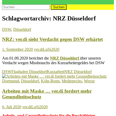
Suchen
nach:
Schlagwortarchiv: NRZ Düsseldorf
DSW
,
Düsseldorf
NRZ: ver.di sieht Verdacht gegen DSW erhärtet
1. September 2020
ver.diLuSi2020
Am 01.09.2020 berichtet die
NRZ Düsseldorf
über unseren
Verdacht wegen Missbrauchs des Kurzarbeitergeldes bei DSW
DSW
Flughafen Düsseldorf
Kurzarbeit
NRZ Düsseldorf
Dortmund
,
Düsseldorf
,
Köln-Bonn
,
Medienecho
,
Weeze
Arbeiten mit Maske … ver.di fordert mehr
Gesundheitsschutz
6. Juli 2020
ver.diLuSi2020
Arbeits- und Gesundheitsschutz für die Beschäftigten.