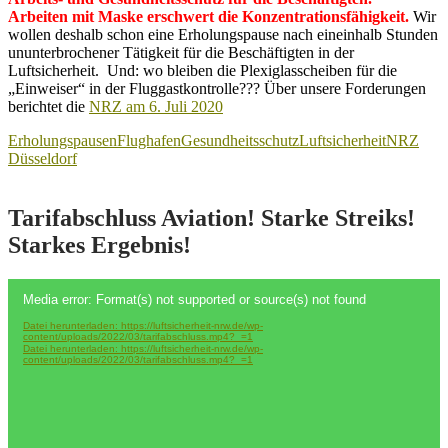
Arbeiten mit Maske erschwert die Konzentrationsfähigkeit.
Wir
wollen deshalb schon eine Erholungspause nach eineinhalb Stunden
ununterbrochener Tätigkeit für die Beschäftigten in der
Luftsicherheit. Und: wo bleiben die Plexiglasscheiben für die
„Einweiser“ in der Fluggastkontrolle??? Über unsere Forderungen
berichtet die
NRZ am 6. Juli 2020
Erholungspausen
Flughafen
Gesundheitsschutz
Luftsicherheit
NRZ
Düsseldorf
Tarifabschluss Aviation! Starke Streiks!
Starkes Ergebnis!
Video-
Media error: Format(s) not supported or source(s) not found
Player
Datei herunterladen: https://luftsicherheit-nrw.de/wp-
content/uploads/2022/03/tarifabschluss.mp4?_=1
Datei herunterladen: https://luftsicherheit-nrw.de/wp-
content/uploads/2022/03/tarifabschluss.mp4?_=1