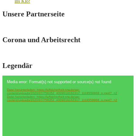
ins Klo!
Unsere Partnerseite
Corona und Arbeitsrecht
Legendär
Video-
Media error: Format(s) not supported or source(s) not found
Player
Datei herunterladen: https://luftsicherheit-nrw.de/wp-
content/uploads/2020/07/758352_4009019162317_1118559968_n.mp4?_=2
Datei herunterladen: https://luftsicherheit-nrw.de/wp-
content/uploads/2020/07/758352_4009019162317_1118559968_n.mp4?_=2