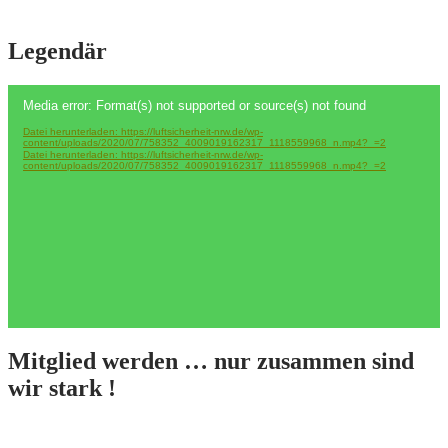
Legendär
Video-
Media error: Format(s) not supported or source(s) not found
Player
Datei herunterladen: https://luftsicherheit-nrw.de/wp-
content/uploads/2020/07/758352_4009019162317_1118559968_n.mp4?_=2
Datei herunterladen: https://luftsicherheit-nrw.de/wp-
content/uploads/2020/07/758352_4009019162317_1118559968_n.mp4?_=2
Mitglied werden … nur zusammen sind
wir stark !