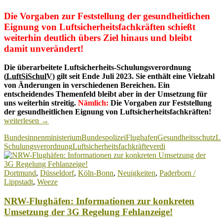
Die Vorgaben zur Feststellung der gesundheitlichen
Eignung von Luftsicherheitsfachkräften schießt
weiterhin deutlich übers Ziel hinaus und bleibt
damit unverändert!
Die überarbeitete Luftsicherheits-Schulungsverordnung
(
LuftSiSchulV
) gilt seit Ende Juli 2023. Sie enthält eine Vielzahl
von Änderungen in verschiedenen Bereichen. Ein
entscheidendes Themenfeld bleibt aber in der Umsetzung für
uns weiterhin streitig.
Nämlich:
Die Vorgaben zur Feststellung
Luf
der gesundheitlichen Eignung von Luftsicherheitsfachkräften!
Sc
weiterlesen
→
wu
Bundesinnenministerium
Bundespolizei
Flughafen
Gesundheitsschutz
L
übe
Schulungsverordnung
Luftsicherheitsfachkräfte
verdi
un
tro
ble
Dortmund
,
Düsseldorf
,
Köln-Bonn
,
Neuigkeiten
,
Paderborn /
ein
Lippstadt
,
Weeze
AB
NRW-Flughäfen: Informationen zur konkreten
Umsetzung der 3G Regelung Fehlanzeige!