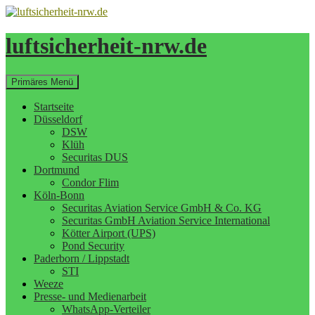
Zum
Inhalt
springen
luftsicherheit-nrw.de
Suchen
Primäres Menü
Startseite
Düsseldorf
DSW
Klüh
Securitas DUS
Dortmund
Condor Flim
Köln-Bonn
Securitas Aviation Service GmbH & Co. KG
Securitas GmbH Aviation Service International
Kötter Airport (UPS)
Pond Security
Paderborn / Lippstadt
STI
Weeze
Presse- und Medienarbeit
WhatsApp-Verteiler