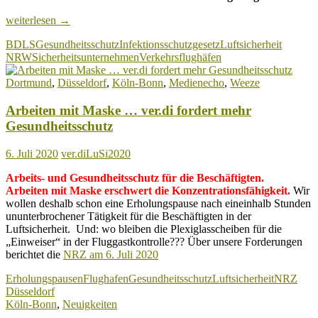
NRW-
weiterlesen
→
Flughäfen:
BDLS
Gesundheitsschutz
Infektionsschutzgesetz
Luftsicherheit
Informationen
NRW
Sicherheitsunternehmen
Verkehrsflughäfen
zur
konkreten
Dortmund
,
Düsseldorf
,
Köln-Bonn
,
Medienecho
,
Weeze
Umsetzung
der
Arbeiten mit Maske … ver.di fordert mehr
3G
Regelung
Gesundheitsschutz
Fehlanzeige!
6. Juli 2020
ver.diLuSi2020
Arbeits- und Gesundheitsschutz für die Beschäftigten.
Arbeiten mit Maske erschwert die Konzentrationsfähigkeit.
Wir
wollen deshalb schon eine Erholungspause nach eineinhalb Stunden
ununterbrochener Tätigkeit für die Beschäftigten in der
Luftsicherheit. Und: wo bleiben die Plexiglasscheiben für die
„Einweiser“ in der Fluggastkontrolle??? Über unsere Forderungen
berichtet die
NRZ am 6. Juli 2020
Erholungspausen
Flughafen
Gesundheitsschutz
Luftsicherheit
NRZ
Düsseldorf
Köln-Bonn
,
Neuigkeiten