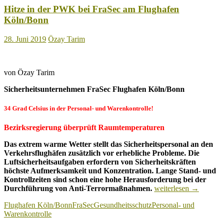
Hitze in der PWK bei FraSec am Flughafen
Köln/Bonn
28. Juni 2019
Özay Tarim
von Özay Tarim
Sicherheitsunternehmen FraSec
Flughafen Köln/Bonn
34 Grad Celsius in der Personal- und Warenkontrolle!
Bezirksregierung überprüft Raumtemperaturen
Das extrem warme Wetter stellt das Sicherheitspersonal an den
Verkehrsflughäfen zusätzlich vor erhebliche Probleme. Die
Luftsicherheitsaufgaben erfordern von Sicherheitskräften
höchste Aufmerksamkeit und Konzentration. Lange Stand- und
Kontrollzeiten sind schon eine hohe Herausforderung bei der
Hitze
Durchführung von Anti-Terrormaßnahmen.
weiterlesen
→
in
Flughafen Köln/Bonn
FraSec
Gesundheitsschutz
Personal- und
der
Warenkontrolle
PWK