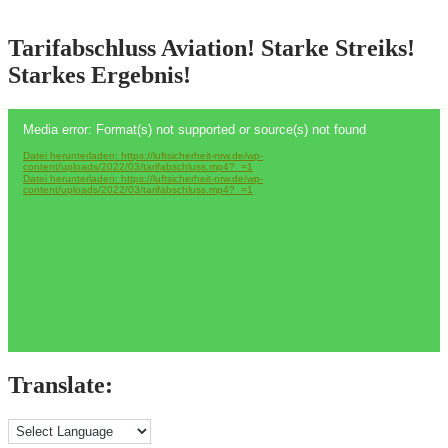
bei
FraSec
am
Tarifabschluss Aviation! Starke Streiks!
Flughafen
Starkes Ergebnis!
Köln/Bonn
Video-
Media error: Format(s) not supported or source(s) not found
Player
Datei herunterladen: https://luftsicherheit-nrw.de/wp-
content/uploads/2022/03/tarifabschluss.mp4?_=1
Datei herunterladen: https://luftsicherheit-nrw.de/wp-
content/uploads/2022/03/tarifabschluss.mp4?_=1
Translate: