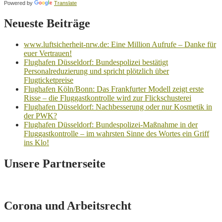
Powered by
Translate
Neueste Beiträge
www.luftsicherheit-nrw.de: Eine Million Aufrufe – Danke für
euer Vertrauen!
Flughafen Düsseldorf: Bundespolizei bestätigt
Personalreduzierung und spricht plötzlich über
Flugticketpreise
Flughafen Köln/Bonn: Das Frankfurter Modell zeigt erste
Risse – die Fluggastkontrolle wird zur Flickschusterei
Flughafen Düsseldorf: Nachbesserung oder nur Kosmetik in
der PWK?
Flughafen Düsseldorf: Bundespolizei-Maßnahme in der
Fluggastkontrolle – im wahrsten Sinne des Wortes ein Griff
ins Klo!
Unsere Partnerseite
Corona und Arbeitsrecht