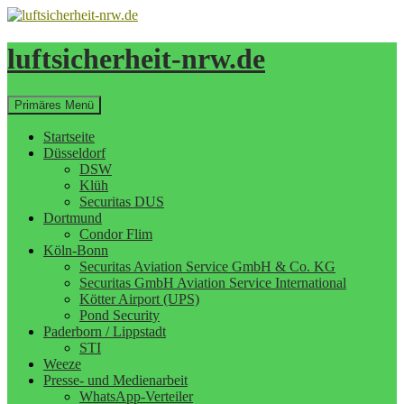
Zum
Inhalt
springen
luftsicherheit-nrw.de
Suchen
Primäres Menü
Startseite
Düsseldorf
DSW
Klüh
Securitas DUS
Dortmund
Condor Flim
Köln-Bonn
Securitas Aviation Service GmbH & Co. KG
Securitas GmbH Aviation Service International
Kötter Airport (UPS)
Pond Security
Paderborn / Lippstadt
STI
Weeze
Presse- und Medienarbeit
WhatsApp-Verteiler