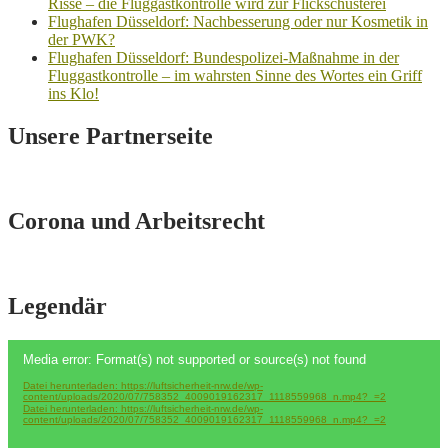
Risse – die Fluggastkontrolle wird zur Flickschusterei
Flughafen Düsseldorf: Nachbesserung oder nur Kosmetik in
der PWK?
Flughafen Düsseldorf: Bundespolizei-Maßnahme in der
Fluggastkontrolle – im wahrsten Sinne des Wortes ein Griff
ins Klo!
Unsere Partnerseite
Corona und Arbeitsrecht
Legendär
Video-
Media error: Format(s) not supported or source(s) not found
Player
Datei herunterladen: https://luftsicherheit-nrw.de/wp-
content/uploads/2020/07/758352_4009019162317_1118559968_n.mp4?_=2
Datei herunterladen: https://luftsicherheit-nrw.de/wp-
content/uploads/2020/07/758352_4009019162317_1118559968_n.mp4?_=2