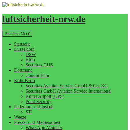
Zum
Inhalt
springen
luftsicherheit-nrw.de
Suchen
Primäres Menü
Startseite
Düsseldorf
DSW
Klüh
Securitas DUS
Dortmund
Condor Flim
Köln-Bonn
Securitas Aviation Service GmbH & Co. KG
Securitas GmbH Aviation Service International
Kötter Airport (UPS)
Pond Security
Paderborn / Lippstadt
STI
Weeze
Presse- und Medienarbeit
WhatsApp-Verteiler