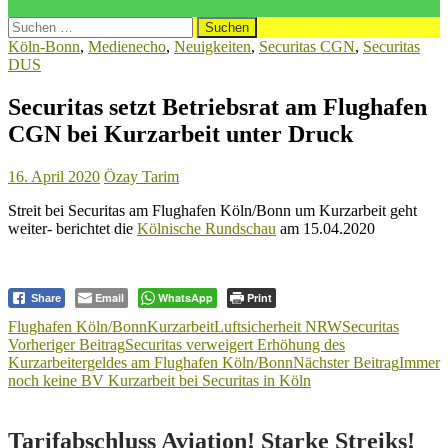
Suchen
nach:
Köln-Bonn
,
Medienecho
,
Neuigkeiten
,
Securitas CGN
,
Securitas
DUS
Securitas setzt Betriebsrat am Flughafen
CGN bei Kurzarbeit unter Druck
16. April 2020
Özay Tarim
Streit bei Securitas am Flughafen Köln/Bonn um Kurzarbeit geht
weiter- berichtet die
Kölnische Rundschau
am 15.04.2020
Email
WhatsApp
Print
Share
Flughafen Köln/Bonn
Kurzarbeit
Luftsicherheit NRW
Securitas
Beitragsnavigation
Vorheriger Beitrag
Securitas verweigert Erhöhung des
Kurzarbeitergeldes am Flughafen Köln/Bonn
Nächster Beitrag
Immer
noch keine BV Kurzarbeit bei Securitas in Köln
Tarifabschluss Aviation! Starke Streiks!