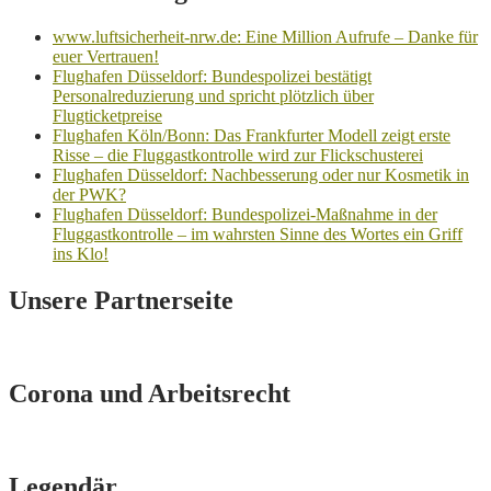
www.luftsicherheit-nrw.de: Eine Million Aufrufe – Danke für
euer Vertrauen!
Flughafen Düsseldorf: Bundespolizei bestätigt
Personalreduzierung und spricht plötzlich über
Flugticketpreise
Flughafen Köln/Bonn: Das Frankfurter Modell zeigt erste
Risse – die Fluggastkontrolle wird zur Flickschusterei
Flughafen Düsseldorf: Nachbesserung oder nur Kosmetik in
der PWK?
Flughafen Düsseldorf: Bundespolizei-Maßnahme in der
Fluggastkontrolle – im wahrsten Sinne des Wortes ein Griff
ins Klo!
Unsere Partnerseite
Corona und Arbeitsrecht
Legendär