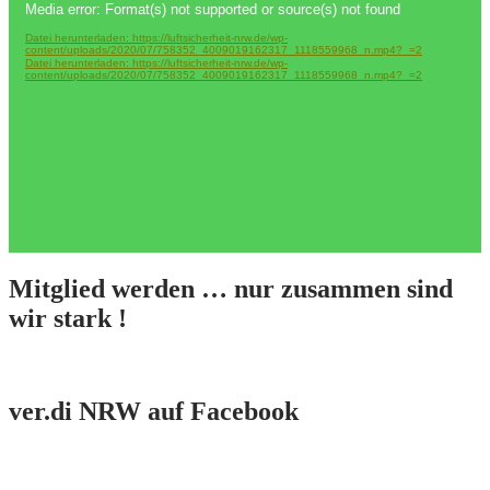
Media error: Format(s) not supported or source(s) not found
Player
Datei herunterladen: https://luftsicherheit-nrw.de/wp-
content/uploads/2020/07/758352_4009019162317_1118559968_n.mp4?_=2
Datei herunterladen: https://luftsicherheit-nrw.de/wp-
content/uploads/2020/07/758352_4009019162317_1118559968_n.mp4?_=2
Mitglied werden … nur zusammen sind
wir stark !
ver.di NRW auf Facebook