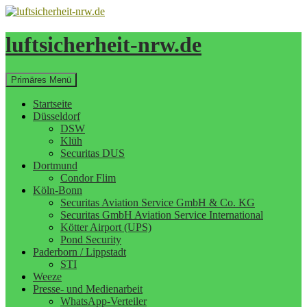
Zum
Inhalt
springen
luftsicherheit-nrw.de
Suchen
Primäres Menü
Startseite
Düsseldorf
DSW
Klüh
Securitas DUS
Dortmund
Condor Flim
Köln-Bonn
Securitas Aviation Service GmbH & Co. KG
Securitas GmbH Aviation Service International
Kötter Airport (UPS)
Pond Security
Paderborn / Lippstadt
STI
Weeze
Presse- und Medienarbeit
WhatsApp-Verteiler