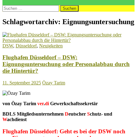
Suchen
nach:
Schlagwortarchiv: Eignungsuntersuchung
DSW
,
Düsseldorf
,
Neuigkeiten
Flughafen Düsseldorf – DSW:
Eignungsuntersuchung oder Personalabbau durch
die Hintertür?
11. September 2025
Özay Tarim
von Özay Tarim
ver
.
di
Gewerkschaftssekretär
BDLS Mitgliedsunternehmen
D
eutscher
S
chutz- und
W
achdienst
Flughafen Düsseldorf: Geht es bei der DSW noch