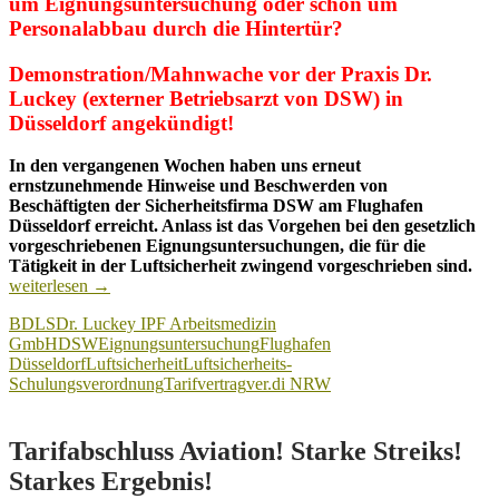
um Eignungsuntersuchung oder schon um
Personalabbau durch die Hintertür?
Demonstration/Mahnwache vor der Praxis Dr.
Luckey (externer Betriebsarzt von DSW) in
Düsseldorf angekündigt!
In den vergangenen Wochen haben uns erneut
ernstzunehmende Hinweise und Beschwerden von
Beschäftigten der Sicherheitsfirma DSW am Flughafen
Düsseldorf erreicht. Anlass ist das Vorgehen bei den gesetzlich
vorgeschriebenen Eignungsuntersuchungen, die für die
Flu
Tätigkeit in der Luftsicherheit zwingend vorgeschrieben sind.
Düs
weiterlesen
→
–
BDLS
Dr. Luckey IPF Arbeitsmedizin
DS
GmbH
DSW
Eignungsuntersuchung
Flughafen
Eig
Düsseldorf
Luftsicherheit
Luftsicherheits-
ode
Schulungsverordnung
Tarifvertrag
ver.di NRW
Per
dur
die
Hin
Tarifabschluss Aviation! Starke Streiks!
Starkes Ergebnis!