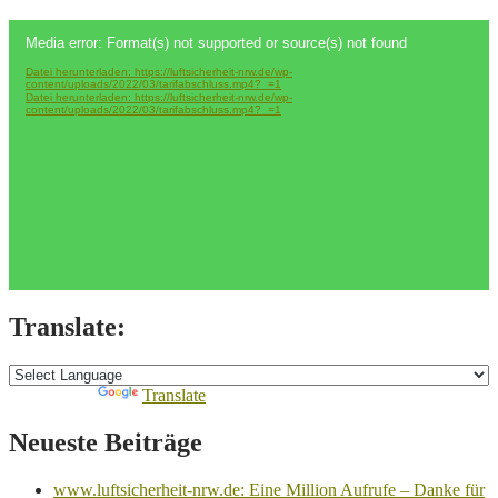
Video-
Media error: Format(s) not supported or source(s) not found
Player
Datei herunterladen: https://luftsicherheit-nrw.de/wp-
content/uploads/2022/03/tarifabschluss.mp4?_=1
Datei herunterladen: https://luftsicherheit-nrw.de/wp-
content/uploads/2022/03/tarifabschluss.mp4?_=1
Translate:
Powered by
Translate
Neueste Beiträge
www.luftsicherheit-nrw.de: Eine Million Aufrufe – Danke für