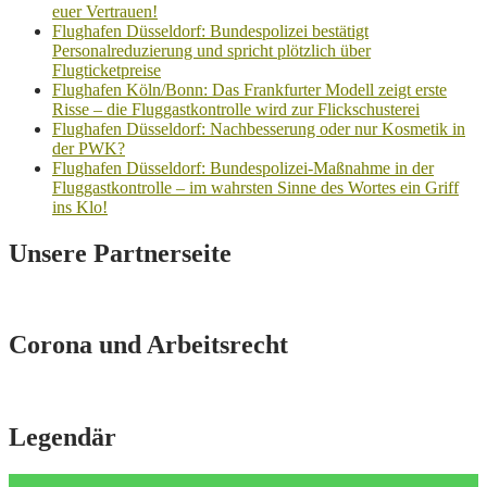
euer Vertrauen!
Flughafen Düsseldorf: Bundespolizei bestätigt
Personalreduzierung und spricht plötzlich über
Flugticketpreise
Flughafen Köln/Bonn: Das Frankfurter Modell zeigt erste
Risse – die Fluggastkontrolle wird zur Flickschusterei
Flughafen Düsseldorf: Nachbesserung oder nur Kosmetik in
der PWK?
Flughafen Düsseldorf: Bundespolizei-Maßnahme in der
Fluggastkontrolle – im wahrsten Sinne des Wortes ein Griff
ins Klo!
Unsere Partnerseite
Corona und Arbeitsrecht
Legendär
Video-