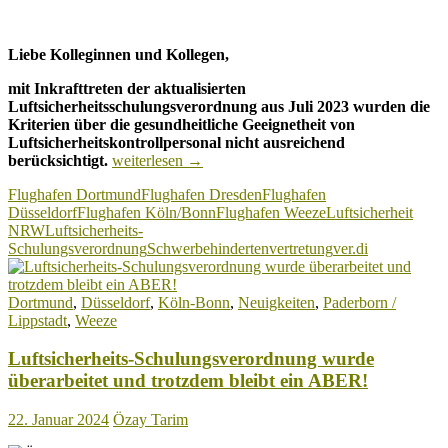
Liebe Kolleginnen und Kollegen,
mit Inkrafttreten der aktualisierten
Luftsicherheitsschulungsverordnung aus Juli 2023 wurden die
Kriterien über die gesundheitliche Geeignetheit von
Luftsicherheitskontrollpersonal nicht ausreichend
LuftSiSchulV:
berücksichtigt.
weiterlesen
→
Betriebliche
Flughafen Dortmund
Flughafen Dresden
Flughafen
Arbeitnehmervertretungen
Düsseldorf
Flughafen Köln/Bonn
Flughafen Weeze
Luftsicherheit
aus
NRW
Luftsicherheits-
NRW
Schulungsverordnung
Schwerbehindertenvertretung
ver.di
wehren
sich!
Dortmund
,
Düsseldorf
,
Köln-Bonn
,
Neuigkeiten
,
Paderborn /
Lippstadt
,
Weeze
Luftsicherheits-Schulungsverordnung wurde
überarbeitet und trotzdem bleibt ein ABER!
22. Januar 2024
Özay Tarim