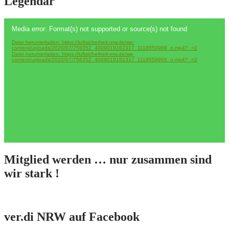
Legendär
Video-
Media error: Format(s) not supported or source(s) not found
Player
Datei herunterladen: https://luftsicherheit-nrw.de/wp-
content/uploads/2020/07/758352_4009019162317_1118559968_n.mp4?_=2
Datei herunterladen: https://luftsicherheit-nrw.de/wp-
content/uploads/2020/07/758352_4009019162317_1118559968_n.mp4?_=2
Mitglied werden … nur zusammen sind
wir stark !
ver.di NRW auf Facebook