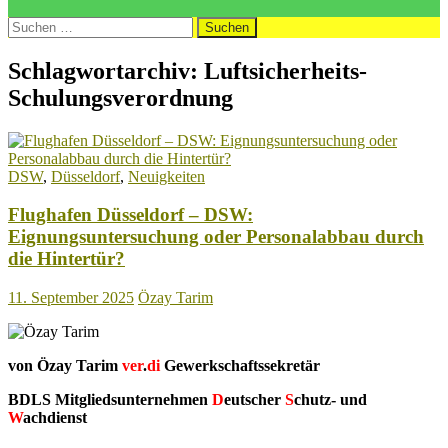
Suchen
nach:
Schlagwortarchiv: Luftsicherheits-
Schulungsverordnung
DSW
,
Düsseldorf
,
Neuigkeiten
Flughafen Düsseldorf – DSW:
Eignungsuntersuchung oder Personalabbau durch
die Hintertür?
11. September 2025
Özay Tarim
von Özay Tarim
ver
.
di
Gewerkschaftssekretär
BDLS Mitgliedsunternehmen
D
eutscher
S
chutz- und
W
achdienst