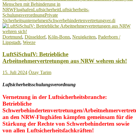
Menschen mit Behinderung in
kämpfen
NRW
Flughafen
Luftsicherheit
Luftsicherheits-
für
Schulungsverordnung
Private
bessere
Sicherheitsunternehmen
Schwerbehindertenvertretung
ver.di
Arbeits-
und
Rahmenbedingungen!
Dortmund
,
Düsseldorf
,
Köln-Bonn
,
Neuigkeiten
,
Paderborn /
Lippstadt
,
Weeze
LuftSiSchulV: Betriebliche
Arbeitnehmervertretungen aus NRW wehren sich!
15. Juli 2024
Özay Tarim
Luftsicherheitsschulungsverordnung
Vernetzung in der Luftsicherheitsbranche:
Betriebliche
Schwerbehindertenvertretungen/Arbeitnehmervertre
an den NRW-Flughäfen kämpfen gemeinsam für die
Stärkung der Rechte von Schwerbehinderten sowie
von allen Luftsicherheitsfachkräften!