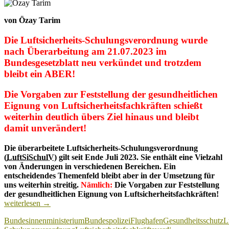
von Özay Tarim
Die Luftsicherheits-Schulungsverordnung wurde
nach Überarbeitung am 21.07.2023 im
Bundesgesetzblatt neu verkündet und trotzdem
bleibt ein ABER!
Die Vorgaben zur Feststellung der gesundheitlichen
Eignung von Luftsicherheitsfachkräften schießt
weiterhin deutlich übers Ziel hinaus und bleibt
damit unverändert!
Die überarbeitete Luftsicherheits-Schulungsverordnung
(
LuftSiSchulV
) gilt seit Ende Juli 2023. Sie enthält eine Vielzahl
von Änderungen in verschiedenen Bereichen. Ein
entscheidendes Themenfeld bleibt aber in der Umsetzung für
uns weiterhin streitig.
Nämlich:
Die Vorgaben zur Feststellung
Luf
der gesundheitlichen Eignung von Luftsicherheitsfachkräften!
Sc
weiterlesen
→
wu
Bundesinnenministerium
Bundespolizei
Flughafen
Gesundheitsschutz
L
übe