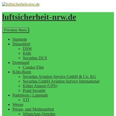
Zum
Inhalt
springen
luftsicherheit-nrw.de
Suchen
Primäres Menü
Startseite
Düsseldorf
DSW
Klüh
Securitas DUS
Dortmund
Condor Flim
Köln-Bonn
Securitas Aviation Service GmbH & Co. KG
Securitas GmbH Aviation Service International
Kötter Airport (UPS)
Pond Security
Paderborn / Lippstadt
STI
Weeze
Presse- und Medienarbeit
WhatsApp-Verteiler