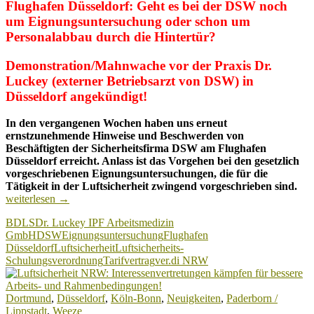
Flughafen Düsseldorf: Geht es bei der DSW noch
um Eignungsuntersuchung oder schon um
Personalabbau durch die Hintertür?
Demonstration/Mahnwache vor der Praxis Dr.
Luckey (externer Betriebsarzt von DSW) in
Düsseldorf angekündigt!
In den vergangenen Wochen haben uns erneut
ernstzunehmende Hinweise und Beschwerden von
Beschäftigten der Sicherheitsfirma DSW am Flughafen
Düsseldorf erreicht. Anlass ist das Vorgehen bei den gesetzlich
vorgeschriebenen Eignungsuntersuchungen, die für die
Flu
Tätigkeit in der Luftsicherheit zwingend vorgeschrieben sind.
Düs
weiterlesen
→
–
BDLS
Dr. Luckey IPF Arbeitsmedizin
DS
GmbH
DSW
Eignungsuntersuchung
Flughafen
Eig
Düsseldorf
Luftsicherheit
Luftsicherheits-
ode
Schulungsverordnung
Tarifvertrag
ver.di NRW
Per
dur
die
Dortmund
,
Düsseldorf
,
Köln-Bonn
,
Neuigkeiten
,
Paderborn /
Hin
Lippstadt
,
Weeze