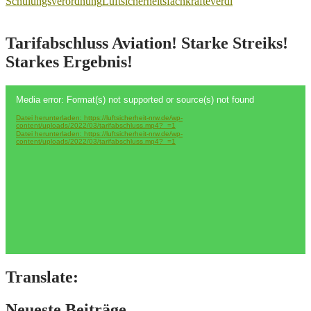
Schulungsverordnung
Luftsicherheitsfachkräfte
verdi
un
tro
ble
ein
Tarifabschluss Aviation! Starke Streiks!
AB
Starkes Ergebnis!
Video-
Media error: Format(s) not supported or source(s) not found
Player
Datei herunterladen: https://luftsicherheit-nrw.de/wp-
content/uploads/2022/03/tarifabschluss.mp4?_=1
Datei herunterladen: https://luftsicherheit-nrw.de/wp-
content/uploads/2022/03/tarifabschluss.mp4?_=1
Translate:
Neueste Beiträge