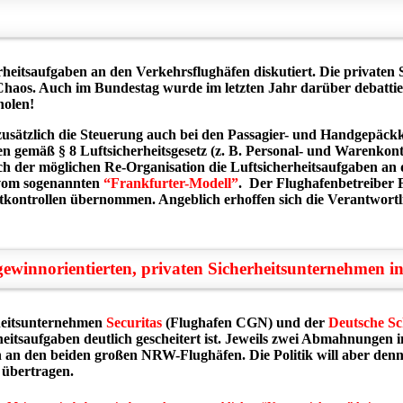
!
herheitsaufgaben an den Verkehrsflughäfen diskutiert. Die privat
aos. Auch im Bundestag wurde im letzten Jahr darüber debattiert
holen!
 zusätzlich die Steuerung auch bei den Passagier- und Handgepäck
en gemäß § 8 Luftsicherheitsgesetz (z. B. Personal- und Warenkont
nach der möglichen Re-Organisation die Luftsicherheitsaufgaben an
t vom sogenannten
“Frankfurter-Modell”
. Der Flughafenbetreiber 
stkontrollen übernommen. Angeblich erhoffen sich die Verantwortl
ewinnorientierten, privaten Sicherheitsunternehmen in
rheitsunternehmen
Securitas
(Flughafen CGN) und der
Deutsche S
heitsaufgaben deutlich gescheitert ist. Jeweils zwei Abmahnungen 
 an den beiden großen NRW-Flughäfen. Die Politik will aber denno
 übertragen.