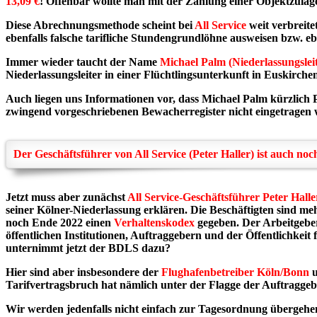
13,09 €
! Offenbar wollte man mit der Zahlung einer Objektzulag
Diese Abrechnungsmethode scheint bei
All Service
weit verbreite
ebenfalls falsche tarifliche Stundengrundlöhne ausweisen bzw. e
Immer wieder taucht der Name
Michael Palm (Niederlassungsleit
Niederlassungsleiter in einer Flüchtlingsunterkunft in Euskirch
Auch liegen uns Informationen vor, dass Michael Palm kürzlich P
zwingend vorgeschriebenen Bewacherregister nicht eingetragen
Der Geschäftsführer von All Service (Peter Haller) ist auch no
Jetzt muss aber zunächst
All Service-Geschäftsführer Peter Halle
seiner Kölner-Niederlassung erklären. Die Beschäftigten sind m
noch Ende 2022 einen
Verhaltenskodex
gegeben. Der Arbeitgebe
öffentlichen Institutionen, Auftraggebern und der Öffentlichke
unternimmt jetzt der BDLS dazu?
Hier sind aber insbesondere der
Flughafenbetreiber Köln/Bonn
u
Tarifvertragsbruch hat nämlich unter der Flagge der Auftraggeb
Wir werden jedenfalls nicht einfach zur Tagesordnung übergehen