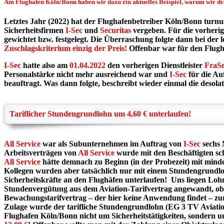
Am Flughafen Köln/Bonn haben wir dazu ein aktuelles Beispiel, warum wir de
Letztes Jahr (2022) hat der Flughafenbetreiber Köln/Bonn turn
Sicherheitsfirmen
I-Sec
und
Securitas
vergeben. Für die vorheri
gewichtet bzw. festgelegt. Die Überraschung folgte dann bei de
Zuschlagskriterium einzig der Preis!
Offenbar war für den Flughaf
I-Sec
hatte also am
01.04.2022
den vorherigen Dienstleister
FraS
Personalstärke nicht mehr ausreichend war und
I-Sec
für die Au
beauftragt. Was dann folgte, beschreibt wieder einmal die des
Tariflicher
Stundengrundlohn um 4,60 € unterlaufen!
All Service
war als Subunternehmen im Auftrag von
I-Sec
sechs 
Arbeitsverträgen von
All Service
wurde mit den Beschäftigten sch
All Service
hätte demnach zu Beginn (in der Probezeit) mit mind
Kollegen wurden aber tatsächlich nur mit einem Stundengrund
Sicherheitskräfte an den Flughäfen unterlaufen! Uns liegen Loh
Stundenvergütung aus dem Aviation-Tarifvertrag angewandt, ob
Bewachungstarifvertrag – der hier keine Anwendung findet – z
Zulage wurde der tarifliche Stundengrundlohn (EG 3 TV Aviation
Flughafen Köln/Bonn nicht um Sicherheitstätigkeiten, sondern u