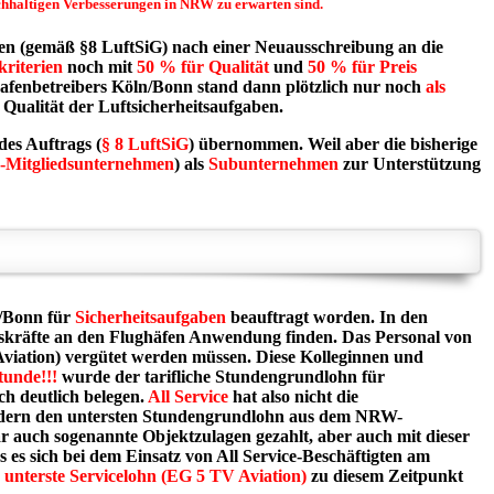
chhaltigen Verbesserungen in NRW zu erwarten sind.
en (gemäß §8 LuftSiG) nach einer Neuausschreibung an die
kriterien
noch mit
50 % für Qualität
und
50 % für Preis
ghafenbetreibers Köln/Bonn stand dann plötzlich nur noch
als
 Qualität der Luftsicherheitsaufgaben.
des Auftrags (
§ 8 LuftSiG
) übernommen. Weil aber die bisherige
Mitgliedsunternehmen
) als
Subunternehmen
zur Unterstützung
n/Bonn für
Sicherheitsaufgaben
beauftragt worden. In den
heitskräfte an den Flughäfen Anwendung finden. Das Personal von
iation) vergütet werden müssen. Diese Kolleginnen und
tunde!!!
wurde der tarifliche Stundengrundlohn für
ch deutlich belegen.
All Service
hat also nicht die
sondern den untersten Stundengrundlohn aus dem NRW-
auch sogenannte Objektzulagen gezahlt, aber auch mit dieser
es sich bei dem Einsatz von All Service-Beschäftigten am
r
unterste Servicelohn (EG 5 TV Aviation)
zu diesem Zeitpunkt