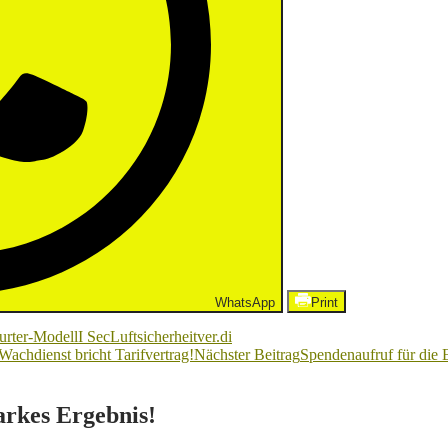
WhatsApp
Print
urter-Modell
I Sec
Luftsicherheit
ver.di
achdienst bricht Tarifvertrag!
Nächster Beitrag
Spendenaufruf für die 
tarkes Ergebnis!