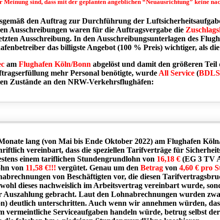
r Meinung sind, dass mit der geplanten angeblichen “Neuausrichtung” keine na
usgemäß den Auftrag zur Durchführung der Luftsicherheitsaufgab
gen Ausschreibungen waren für die Auftragsvergabe die
Zuschlags
r letzten Ausschreibung. In den Ausschreibungsunterlagen des Flu
enbetreiber das billigste Angebot (100 % Preis) wichtiger, als die
ec
am
Flughafen Köln/Bonn
abgelöst und damit den größeren Teil 
ftragserfüllung mehr Personal benötigte, wurde
All Service
(
BDLS-
olaten Zustände an den NRW-Verkehrsflughäfen:
Monate lang (von Mai bis Ende Oktober 2022) am Flughafen Köl
riftlich vereinbart, dass die speziellen Tarifverträge für Sicher
estens einem tariflichen Stundengrundlohn von
16,18 €
(EG 3 TV Av
lohn von
11,58 €!!!
vergütet
. Genau um den
Betrag
von
4,60 €
pro S
nabrechnungen von Beschäftigten vor, die diesen Tarifvertragsbru
wohl dieses nachweislich im Arbeitsvertrag vereinbart wurde, 
ur Auszahlung gebracht. Laut den Lohnabrechnungen wurden zwar 
) deutlich unterschritten. Auch wenn wir annehmen würden, dass 
m vermeintliche Serviceaufgaben handeln würde, betrug selbst de