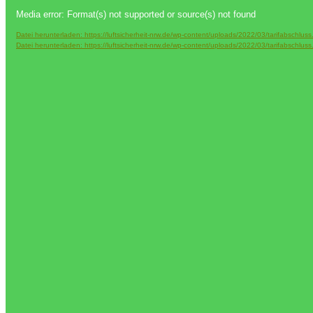
Video-
Media error: Format(s) not supported or source(s) not found
Player
Datei herunterladen: https://luftsicherheit-nrw.de/wp-content/uploads/2022/03/tarifabschlu
Datei herunterladen: https://luftsicherheit-nrw.de/wp-content/uploads/2022/03/tarifabschlu