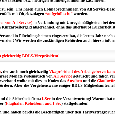
e die falschen bzw. niedrigen Stundengrundlöhne kaschieren.
t zu sein. Uns liegen auch Lohnabrechnungen von All Service-Besc
benfalls mit Objektzulagen
“aufgehübscht”
wurden.
er von All Service)
in Verbindung mit Unregelmäßigkeiten bei den
en Kurzarbeitergeld abgerechnet, ohne das überhaupt Kurzarbeit st
ersonal in Flüchtlingsheimen eingesetzt hat, die letztes Jahr noc
 wurden! Wir werden die zuständigen Behörden auch hierzu infor
ch gleichzeitig BDLS-Vizepräsident!
r
, der auch noch gleichzeitig
Vizepräsident des Arbeitgeberverba
ehrere Monate systematisch von
All Service
getäuscht und falsch ve
rverband wollte mit diesem Kodex das
Ansehen
und die
Glaubwürd
it fördern. Aber die Vorgehensweise einiger BDLS-Mitgliedsunter
nd die Sicherheitsfirma
I-Sec
in der Verantwortung! Warum hat m
er (
Flughafen Köln/Bonn und I-Sec
) stattgefunden!
 und haben bereits die Beschäftigten über den Tarifvertragsbruch