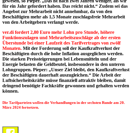
gewesen, so Pieper. „Das ist nach zwei Jahren weniger, als wir
für ein Jahr gefordert haben. Das reicht nicht.“ Zudem sei das
Angebot zur Mehrarbeit nicht annehmbar, da von den
Beschäftigten mehr als 1,5 Monate zuschlagsfreie Mehrarbeit
von den Arbeitgebern verlangt werde.
ver.di fordert 2,80 Euro mehr Lohn pro Stunde, höhere
Funktionszulagen und Mehrarbeitszuschläge ab der ersten
Überstunde bei einer Laufzeit des Tarifvertrages von zwölf
Monaten.
Mit der Forderung soll der Kaufkraftverlust der
Beschäftigten durch die hohe Inflation ausgeglichen werden.
Die starken Preissteigerungen bei Lebensmitteln und der
Energie belasten die Geldbeutel, insbesondere in den unteren
Lohngruppen. Pieper: „Unser Ziel bleibt, den Kaufkraftverlust
der Beschäftigten dauerhaft auszugleichen.“ Die Arbeit der
Luftsicherheitskräfte müsse finanziell attraktiv bleiben, damit
dringend benötigte Fachkräfte gewonnen und gehalten werden
können.
Die Tarifparteien wollen die Verhandlungen in der sechsten Runde am 20.
März 2024 fortsetzen.