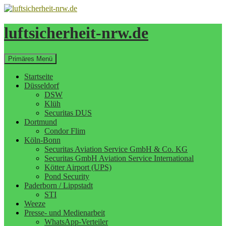
Zum
Inhalt
springen
luftsicherheit-nrw.de
Suchen
Primäres Menü
Startseite
Düsseldorf
DSW
Klüh
Securitas DUS
Dortmund
Condor Flim
Köln-Bonn
Securitas Aviation Service GmbH & Co. KG
Securitas GmbH Aviation Service International
Kötter Airport (UPS)
Pond Security
Paderborn / Lippstadt
STI
Weeze
Presse- und Medienarbeit
WhatsApp-Verteiler