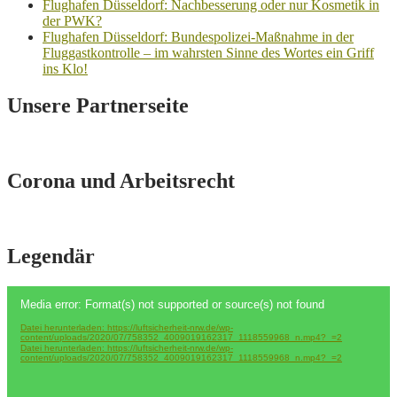
Flughafen Düsseldorf: Nachbesserung oder nur Kosmetik in
der PWK?
Flughafen Düsseldorf: Bundespolizei-Maßnahme in der
Fluggastkontrolle – im wahrsten Sinne des Wortes ein Griff
ins Klo!
Unsere Partnerseite
Corona und Arbeitsrecht
Legendär
Video-
Media error: Format(s) not supported or source(s) not found
Player
Datei herunterladen: https://luftsicherheit-nrw.de/wp-
content/uploads/2020/07/758352_4009019162317_1118559968_n.mp4?_=2
Datei herunterladen: https://luftsicherheit-nrw.de/wp-
content/uploads/2020/07/758352_4009019162317_1118559968_n.mp4?_=2