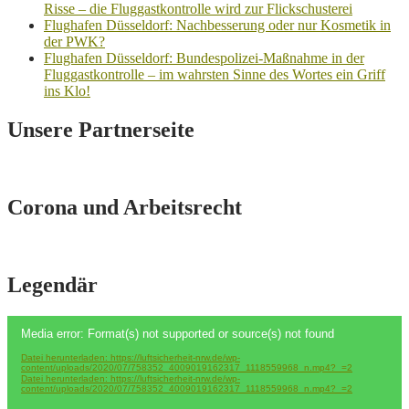
Risse – die Fluggastkontrolle wird zur Flickschusterei
Flughafen Düsseldorf: Nachbesserung oder nur Kosmetik in
der PWK?
Flughafen Düsseldorf: Bundespolizei-Maßnahme in der
Fluggastkontrolle – im wahrsten Sinne des Wortes ein Griff
ins Klo!
Unsere Partnerseite
Corona und Arbeitsrecht
Legendär
Video-
Media error: Format(s) not supported or source(s) not found
Player
Datei herunterladen: https://luftsicherheit-nrw.de/wp-
content/uploads/2020/07/758352_4009019162317_1118559968_n.mp4?_=2
Datei herunterladen: https://luftsicherheit-nrw.de/wp-
content/uploads/2020/07/758352_4009019162317_1118559968_n.mp4?_=2