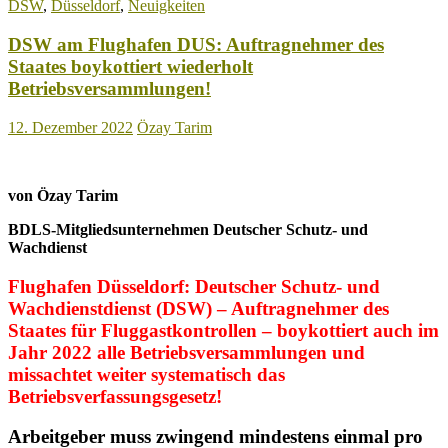
DSW
,
Düsseldorf
,
Neuigkeiten
u.
a.
DSW am Flughafen DUS: Auftragnehmer des
Thema
im
Staates boykottiert wiederholt
WDR-
Betriebsversammlungen!
Magazin
Westpol!
12. Dezember 2022
Özay Tarim
von Özay Tarim
BDLS-Mitgliedsunternehmen Deutscher Schutz- und
Wachdienst
Flughafen Düsseldorf: Deutscher Schutz- und
Wachdienstdienst (DSW) – Auftragnehmer des
Staates für Fluggastkontrollen – boykottiert auch im
Jahr 2022 alle Betriebsversammlungen und
missachtet weiter systematisch das
Betriebsverfassungsgesetz!
Arbeitgeber muss zwingend mindestens einmal pro