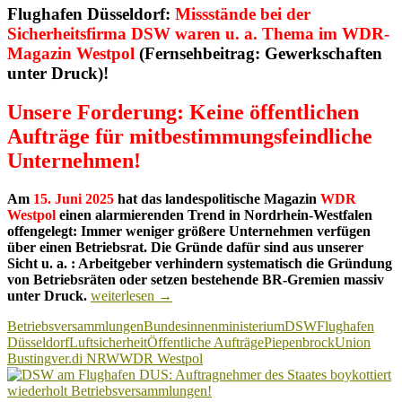
Flughafen Düsseldorf:
Missstände bei der
Sicherheitsfirma DSW waren u. a. Thema im WDR-
Magazin Westpol
(Fernsehbeitrag: Gewerkschaften
unter Druck)!
Unsere Forderung: Keine öffentlichen
Aufträge für mitbestimmungsfeindliche
Unternehmen!
Am
15. Juni 2025
hat das landespolitische Magazin
WDR
Westpol
einen alarmierenden Trend in Nordrhein-Westfalen
offengelegt: Immer weniger größere Unternehmen verfügen
über einen Betriebsrat. Die Gründe dafür sind aus unserer
Sicht u. a. : Arbeitgeber verhindern systematisch die Gründung
von Betriebsräten oder setzen bestehende BR-Gremien massiv
Flughafen
unter Druck.
weiterlesen
→
Düsseldorf:
Betriebsversammlungen
Bundesinnenministerium
DSW
Flughafen
Missstände
Düsseldorf
Luftsicherheit
Öffentliche Aufträge
Piepenbrock
Union
bei
Busting
ver.di NRW
WDR Westpol
der
DSW
waren