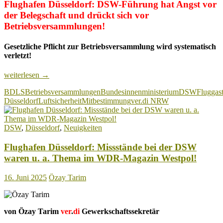
Flughafen Düsseldorf: DSW-Führung hat Angst vor
der Belegschaft und drückt sich vor
Betriebsversammlungen!
Gesetzliche Pflicht zur Betriebsversammlung wird systematisch
verletzt!
Flughafen
weiterlesen
→
Düsseldorf:
BDLS
Betriebsversammlungen
Bundesinnenministerium
DSW
Fluggast
DSW-
Düsseldorf
Luftsicherheit
Mitbestimmung
ver.di NRW
Führung
hat
Angst
DSW
,
Düsseldorf
,
Neuigkeiten
vor
der
Flughafen Düsseldorf: Missstände bei der DSW
Belegschaft
und
waren u. a. Thema im WDR-Magazin Westpol!
drückt
sich
16. Juni 2025
Özay Tarim
vor
Betriebsversammlungen!
von Özay Tarim
ver
.
di
Gewerkschaftssekretär