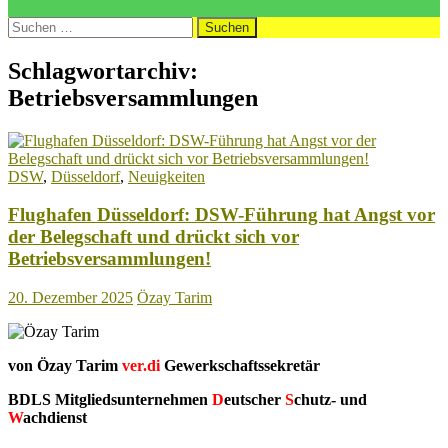
Suchen
nach:
Schlagwortarchiv:
Betriebsversammlungen
DSW
,
Düsseldorf
,
Neuigkeiten
Flughafen Düsseldorf: DSW-Führung hat Angst vor
der Belegschaft und drückt sich vor
Betriebsversammlungen!
20. Dezember 2025
Özay Tarim
von Özay Tarim
ver.di
Gewerkschaftssekretär
BDLS Mitgliedsunternehmen
D
eutscher
S
chutz- und
W
achdienst