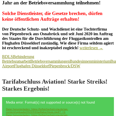
Jahr an der Betriebsversammlung teilnehmen!
Solche Dienstleister, die Gesetze brechen, dürfen
keine öffentlichen Aufträge erhalten!
Der Deutsche Schutz- und Wachdienst ist eine Tochterfirma
von Piepenbrock aus Osnabrück und seit Juni 2020 im Auftrag
des Staates für die Durchführung der Fluggastkontrollen am
Flughafen Düsseldorf zuständig. Wie diese Firma seitdem agiert
DSW
ist erschreckend und inakzeptabel zugleich!
weiterlesen
→
am
BDLS
Behinderung
Flughafen
Betriebsratsarbeit
Betriebsversammlungen
Bundesinnenministerium
Bun
DUS:
Airport
Flughafen Düsseldorf
Piepenbrock/DSW
Auftragnehmer
des
Staates
boykottiert
Tarifabschluss Aviation! Starke Streiks!
wiederholt
Starkes Ergebnis!
Betriebsversammlung
Video-
Media error: Format(s) not supported or source(s) not found
Player
Datei herunterladen: https://luftsicherheit-nrw.de/wp-
content/uploads/2022/03/tarifabschluss.mp4?_=1
Datei herunterladen: https://luftsicherheit-nrw.de/wp-