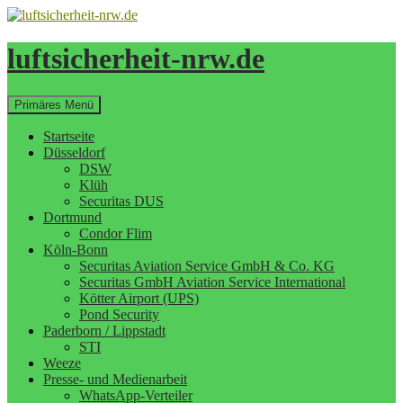
Zum
Inhalt
springen
luftsicherheit-nrw.de
Suchen
Primäres Menü
Startseite
Düsseldorf
DSW
Klüh
Securitas DUS
Dortmund
Condor Flim
Köln-Bonn
Securitas Aviation Service GmbH & Co. KG
Securitas GmbH Aviation Service International
Kötter Airport (UPS)
Pond Security
Paderborn / Lippstadt
STI
Weeze
Presse- und Medienarbeit
WhatsApp-Verteiler