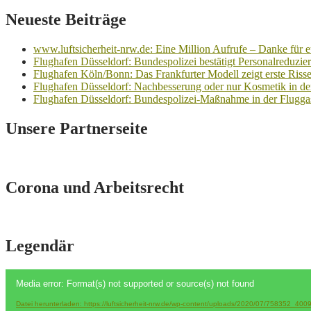
Neueste Beiträge
www.luftsicherheit-nrw.de: Eine Million Aufrufe – Danke für e
Flughafen Düsseldorf: Bundespolizei bestätigt Personalreduzieru
Flughafen Köln/Bonn: Das Frankfurter Modell zeigt erste Risse 
Flughafen Düsseldorf: Nachbesserung oder nur Kosmetik in 
Flughafen Düsseldorf: Bundespolizei-Maßnahme in der Fluggast
Unsere Partnerseite
Corona und Arbeitsrecht
Legendär
Video-
Media error: Format(s) not supported or source(s) not found
Player
Datei herunterladen: https://luftsicherheit-nrw.de/wp-content/uploads/2020/07/75835