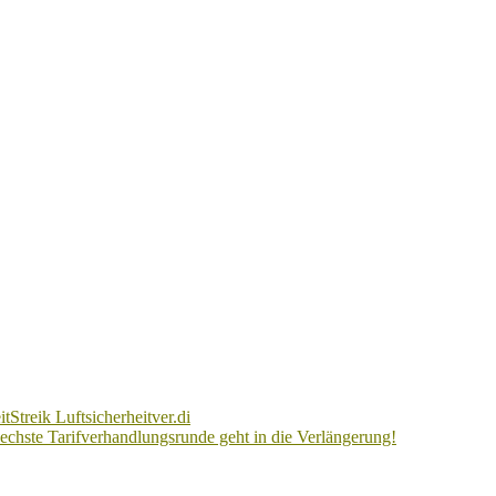
it
Streik Luftsicherheit
ver.di
Sechste Tarifverhandlungsrunde geht in die Verlängerung!