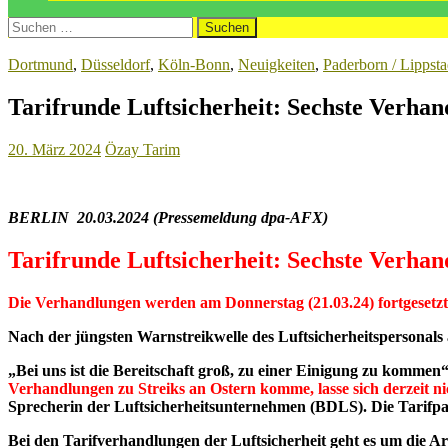
Suchen
nach:
Dortmund
,
Düsseldorf
,
Köln-Bonn
,
Neuigkeiten
,
Paderborn / Lippsta
Tarifrunde Luftsicherheit: Sechste Verhand
20. März 2024
Özay Tarim
BERLIN 20.03.2024 (Pressemeldung dpa-AFX)
Tarifrunde Luftsicherheit: Sechste Verhand
Die Verhandlungen werden am Donnerstag (21.03.24) fortgesetzt
Nach der jüngsten Warnstreikwelle des Luftsicherheitspersonals 
„Bei uns ist die Bereitschaft groß, zu einer Einigung zu komme
Verhandlungen zu Streiks an Ostern komme, lasse sich derzeit n
Sprecherin der Luftsicherheitsunternehmen (BDLS).
Die Tarifp
Bei den Tarifverhandlungen der Luftsicherheit geht es um die Arb