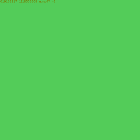
2_4009019162317_1118559968_n.mp4?_=2