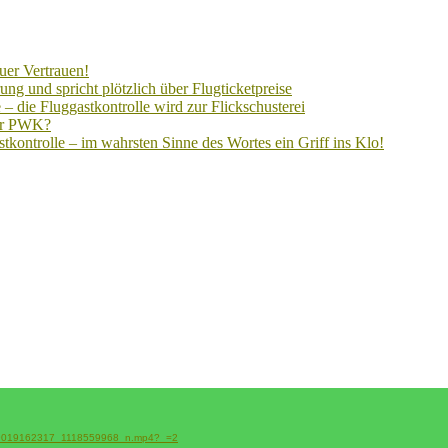
uer Vertrauen!
ng und spricht plötzlich über Flugticketpreise
– die Fluggastkontrolle wird zur Flickschusterei
der PWK?
kontrolle – im wahrsten Sinne des Wortes ein Griff ins Klo!
2_4009019162317_1118559968_n.mp4?_=2