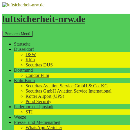
Zum
Inhalt
springen
luftsicherheit-nrw.de
Suchen
Primäres Menü
Startseite
Düsseldorf
DSW
Klüh
Securitas DUS
Dortmund
Condor Flim
Köln-Bonn
Securitas Aviation Service GmbH & Co. KG
Securitas GmbH Aviation Service International
Kötter Airport (UPS)
Pond Security
Paderborn / Lippstadt
STI
Weeze
Presse- und Medienarbeit
WhatsApp-Verteiler