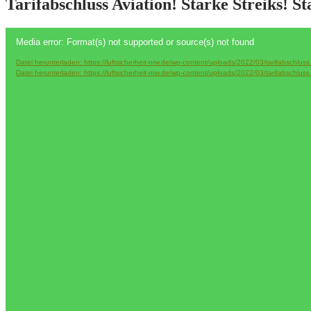
Tarifabschluss Aviation! Starke Streiks! S
Video-
Media error: Format(s) not supported or source(s) not found
Player
Datei herunterladen: https://luftsicherheit-nrw.de/wp-content/uploads/2022/03/tarifabschlu
Datei herunterladen: https://luftsicherheit-nrw.de/wp-content/uploads/2022/03/tarifabschlu