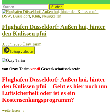
Suchen
nach:
DSW
,
Düsseldorf
,
Klüh
,
Neuigkeiten
Flughafen Düsseldorf: Außen hui, hinter
den Kulissen pfui
3. Juni 2026
Özay Tarim
Beitrag vorlesen
von Özay Tarim
ver
.
di
Gewerkschaftssekretär
Flughafen Düsseldorf: Außen hui, hinter
den Kulissen pfui – Geht es hier noch um
Luftsicherheit oder ist es ein
Kostensenkungsprogramm?
Flughafen
weiterlesen
→