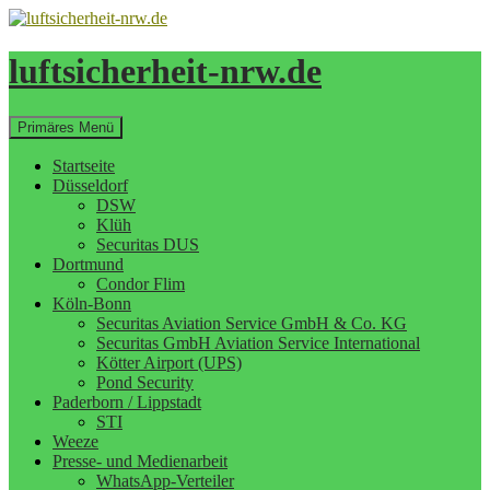
Zum
Inhalt
springen
luftsicherheit-nrw.de
Suchen
Primäres Menü
Startseite
Düsseldorf
DSW
Klüh
Securitas DUS
Dortmund
Condor Flim
Köln-Bonn
Securitas Aviation Service GmbH & Co. KG
Securitas GmbH Aviation Service International
Kötter Airport (UPS)
Pond Security
Paderborn / Lippstadt
STI
Weeze
Presse- und Medienarbeit
WhatsApp-Verteiler