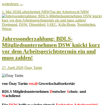
Tag
weiterlesen
→
der
1. Mai 2026
Luftsicherheit NRW
Tag der Arbeit
ver.di NRW
Arbeit
–
1.
Dortmund
,
DSW
,
Düsseldorf
,
I-SEC
,
Köln-Bonn
,
Neuigkeiten
,
Mai
Weeze
2026:
„Erst
unsere
Jahressonderzahlung: BDLS-
Jobs,
Mitgliedsunternehmen DSW knickt kurz
dann
eure
vor dem Arbeitsgerichtstermin ein und
Profite“
muss zahlen!
27. April 2026
Özay Tarim
von Özay Tarim
ver
.
di
Gewerkschaftssekretär
BDLS Mitgliedsunternehmen
D
eutscher
S
chutz- und
W
achdienst
Für
DSW
heißt es wieder einmal:
Endstation Arbeitsgericht!