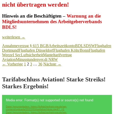
nicht übertragen werden!
Hinweis an die Beschäftigten
–
Warnung
an die
Mitgliedsunternehmen des Arbeitgeberverbands
BDLS!
Manteltarifvertrag:
weiterlesen
→
Am
Annahmeverzug § 615 BGB
Arbeitszeitkonto
BDLS
DSW
Flughafen
01.
Dortmund
Flughafen Düsseldorf
Flughafen Köln/Bonn
Flughafen
April
Weeze
I Sec
Luftsicherheit
Manteltarifvertrag
müssen
Aviation
Minusstunden
ver.di NRW
die
Beitragsnavigation
← Vorherige
1
2
3
…
36
Nächste →
Arbeitszeitkonten
genullt
sein!
Tarifabschluss Aviation! Starke Streiks!
Starkes Ergebnis!
Video-
Media error: Format(s) not supported or source(s) not found
Player
Datei herunterladen: https://luftsicherheit-nrw.de/wp-
content/uploads/2022/03/tarifabschluss.mp4?_=1
Datei herunterladen: https://luftsicherheit-nrw.de/wp-