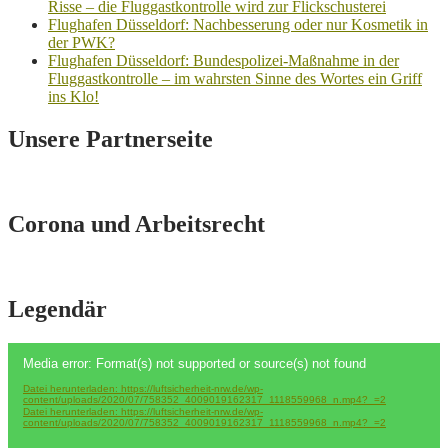
Risse – die Fluggastkontrolle wird zur Flickschusterei
Flughafen Düsseldorf: Nachbesserung oder nur Kosmetik in
der PWK?
Flughafen Düsseldorf: Bundespolizei-Maßnahme in der
Fluggastkontrolle – im wahrsten Sinne des Wortes ein Griff
ins Klo!
Unsere Partnerseite
Corona und Arbeitsrecht
Legendär
Video-
Media error: Format(s) not supported or source(s) not found
Player
Datei herunterladen: https://luftsicherheit-nrw.de/wp-
content/uploads/2020/07/758352_4009019162317_1118559968_n.mp4?_=2
Datei herunterladen: https://luftsicherheit-nrw.de/wp-
content/uploads/2020/07/758352_4009019162317_1118559968_n.mp4?_=2