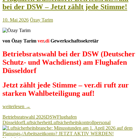
an!
bei der DSW – Jetzt zählt jede Stimme!
10. Mai 2026
Özay Tarim
von Özay Tarim
ver
.
di
Gewerkschaftssekretär
Betriebsratswahl bei der DSW (Deutscher
Schutz- und Wachdienst) am Flughafen
Düsseldorf
Jetzt zählt jede Stimme – ver.di ruft zur
starken Wahlbeteiligung auf!
Flughafen
weiterlesen
→
Düsseldorf:
Betriebsratswahl 2026
DSW
Flughafen
Betriebsratswahl
Düsseldorf
Luftsicherheit
Luftsicherheitskontrollpersonal
bei
der
DSW