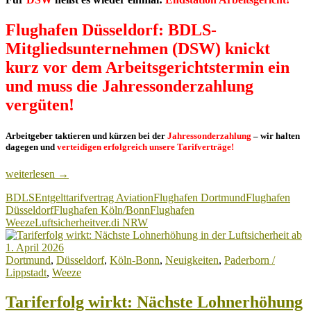
Flughafen Düsseldorf: BDLS-
Mitgliedsunternehmen (DSW) knickt
kurz vor dem Arbeitsgerichtstermin ein
und muss die Jahressonderzahlung
vergüten!
Arbeitgeber taktieren und kürzen bei der
Jahressonderzahlung
– wir halten
dagegen und
verteidigen erfolgreich unsere Tarifverträge!
Jahressonderzahlung:
weiterlesen
→
BDLS-
BDLS
Entgelttarifvertrag Aviation
Flughafen Dortmund
Flughafen
Mitgliedsunternehmen
Düsseldorf
Flughafen Köln/Bonn
Flughafen
DSW
Weeze
Luftsicherheit
ver.di NRW
knickt
kurz
vor
Dortmund
,
Düsseldorf
,
Köln-Bonn
,
Neuigkeiten
,
Paderborn /
dem
Lippstadt
,
Weeze
Arbeitsgerichtstermin
ein
und
Tariferfolg wirkt: Nächste Lohnerhöhung
muss