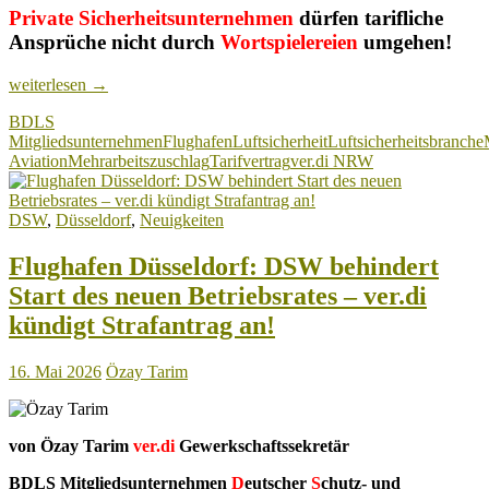
Private Sicherheitsunternehmen
dürfen tarifliche
Ansprüche nicht durch
Wortspielereien
umgehen!
Luftsicherheitsbranche:
weiterlesen
→
Mehrarbeitszuschläge
BDLS
–
Mitgliedsunternehmen
Flughafen
Luftsicherheit
Luftsicherheitsbranche
Beschäftigte
Aviation
Mehrarbeitszuschlag
Tarifvertrag
ver.di NRW
sollten
ihre
Abrechnungen
DSW
,
Düsseldorf
,
Neuigkeiten
genau
prüfen!
Flughafen Düsseldorf: DSW behindert
Start des neuen Betriebsrates – ver.di
kündigt Strafantrag an!
16. Mai 2026
Özay Tarim
von Özay Tarim
ver.di
Gewerkschaftssekretär
BDLS Mitgliedsunternehmen
D
eutscher
S
chutz- und