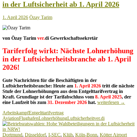
in der Luftsicherheit ab 1. April 2026
zahlen!
1. April 2026
Özay Tarim
von Özay Tarim
ver.
di Gewerkschaftssekretär
Tariferfolg wirkt: Nächste Lohnerhöhung
in der Luftsicherheitsbranche ab 1. April
2026!
Gute Nachrichten für die Beschäftigten in der
Luftsicherheitsbranche: Heute am
1. April 2026
tritt die nächste
Stufe der Lohnerhöhungen aus dem Entgelttarifvertrag in
Kraft.
Grundlage ist der Tarifabschluss vom
8. April 2025
, der
Tariferfolg
eine Laufzeit bis zum
31. Dezember 2026
hat.
weiterlesen
→
wirkt:
Arbeitskampf
Entgelttarifvertrag
Nächste
Aviation
Flughafen
Lohnerhöhung
Luftsicherheit
ver.di
Lohnerhöhung
in
der
Dortmund
,
Düsseldorf
,
I-SEC
,
Klüh
,
Köln-Bonn
,
Kötter Airport
Luftsicherheit