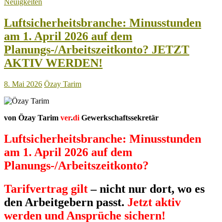
Neuigkeiten
–
Jetzt
zählt
Luftsicherheitsbranche: Minusstunden
jede
am 1. April 2026 auf dem
Stimme!
Planungs-/Arbeitszeitkonto? JETZT
AKTIV WERDEN!
8. Mai 2026
Özay Tarim
von Özay Tarim
ver
.
di
Gewerkschaftssekretär
Luftsicherheitsbranche: Minusstunden
am 1. April 2026 auf dem
Planungs-/Arbeitszeitkonto?
Tarifvertrag gilt
– nicht nur dort, wo es
den Arbeitgebern passt.
Jetzt aktiv
werden und Ansprüche sichern!