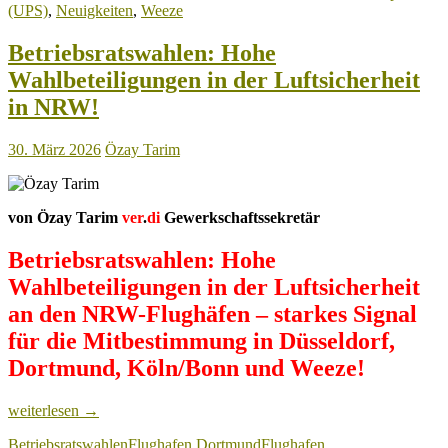
(UPS)
,
Neuigkeiten
,
Weeze
ab
1.
April
Betriebsratswahlen: Hohe
2026
Wahlbeteiligungen in der Luftsicherheit
in NRW!
30. März 2026
Özay Tarim
von Özay Tarim
ver
.
di
Gewerkschaftssekretär
Betriebsratswahlen: Hohe
Wahlbeteiligungen in der Luftsicherheit
an den NRW-Flughäfen – starkes Signal
für die Mitbestimmung in Düsseldorf,
Dortmund, Köln/Bonn und Weeze!
Betriebsratswahlen:
weiterlesen
→
Hohe
Betriebsratswahlen
Flughafen Dortmund
Flughafen
Wahlbeteiligungen