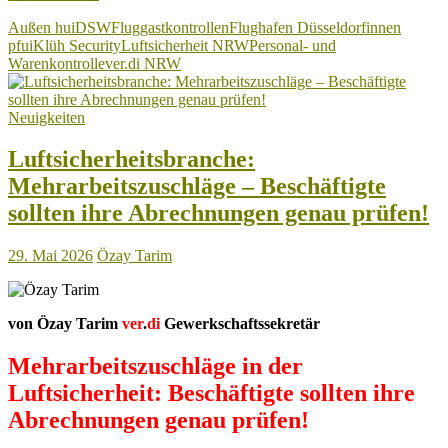
Düsseldorf:
Außen hui
DSW
Fluggastkontrollen
Flughafen Düsseldorf
innen
Außen
pfui
Klüh Security
Luftsicherheit NRW
Personal- und
hui,
Warenkontrolle
ver.di NRW
hinter
den
Kulissen
Neuigkeiten
pfui
Luftsicherheitsbranche:
Mehrarbeitszuschläge – Beschäftigte
sollten ihre Abrechnungen genau prüfen!
29. Mai 2026
Özay Tarim
von Özay Tarim
ver
.
di
Gewerkschaftssekretär
Mehrarbeitszuschläge in der
Luftsicherheit: Beschäftigte sollten ihre
Abrechnungen genau prüfen!