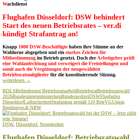
W
achdienst
Flughafen Düsseldorf: DSW behindert
Start des neuen Betriebsrates – ver.di
kündigt Strafantrag an!
Knapp
1000 DSW-Beschäftigte
haben ihre Stimme an der
Wahlurne abgegeben und ein
starkes Zeichen für
Mitbestimmung
im Betrieb gesetzt. Doch der
Arbeitgeber prüft
eine Wahlanfechtung und verweigert die Freistellungen und
somit auch die Vergütungen der neugewählten
Flughafen
Betriebsratsmitglieder
für die konstituierende Sitzung.
Düsseldorf:
weiterlesen
→
DSW
BDLS
Behinderung Betriebsratsarbeit
Betriebsrat
Betriebsratswahl
behindert
2026
Bundesinnenministerium
Bundespolizei
DSW
Flughafen
Start
Düsseldorf
Luftsicherheit
Strafantrag gemäß 119 BetrVG
Union
des
Busting
ver.di NRW
neuen
Betriebsrat
–
DSW
,
Düsseldorf
,
Neuigkeiten
ver.di
kündigt
Strafantrag
Flughafen Düsseldorf: Betriebsratswahl