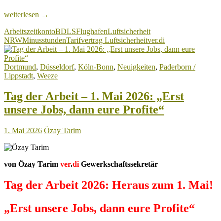
Luftsicherheitsbranche:
weiterlesen
→
Minusstunden
Arbeitszeitkonto
BDLS
Flughafen
Luftsicherheit
am
NRW
Minusstunden
Tarifvertrag Luftsicherheit
ver.di
1.
April
2026
Dortmund
,
Düsseldorf
,
Köln-Bonn
,
Neuigkeiten
,
Paderborn /
auf
Lippstadt
,
Weeze
dem
Planungs-/Arbeitszeitkonto?
JETZT
Tag der Arbeit – 1. Mai 2026: „Erst
AKTIV
unsere Jobs, dann eure Profite“
WERDEN!
1. Mai 2026
Özay Tarim
von Özay Tarim
ver
.
di
Gewerkschaftssekretär
Tag der Arbeit 2026: Heraus zum 1. Mai!
„Erst unsere Jobs, dann eure Profite“