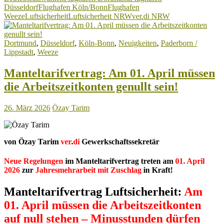
Düsseldorf
Flughafen Köln/Bonn
Flughafen
in
Weeze
Luftsicherheit
Luftsicherheit NRW
ver.di NRW
der
Luftsicherheit
in
Dortmund
,
Düsseldorf
,
Köln-Bonn
,
Neuigkeiten
,
Paderborn /
NRW!
Lippstadt
,
Weeze
Manteltarifvertrag: Am 01. April müssen
die Arbeitszeitkonten genullt sein!
26. März 2026
Özay Tarim
von Özay Tarim
ver
.
di
Gewerkschaftssekretär
Neue Regelungen
im Manteltarifvertrag treten am
01. April
2026
zur
Jahresmehrarbeit mit Zuschlag
in Kraft!
Manteltarifvertrag Luftsicherheit:
Am
01. April müssen die Arbeitszeitkonten
auf null stehen – Minusstunden dürfen