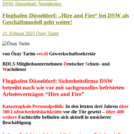
DSW
,
Düsseldorf
,
Neuigkeiten
de
Luf
Flughafen Düsseldorf: „Hire and Fire“ bei DSW als
Geschäftsmodell geht weiter!
21. Februar 2025
Özay Tarim
von Özay Tarim
ver
.
di
Gewerkschaftssekretär
BDLS Mitgliedsunternehmen
D
eutscher
S
chutz- und
W
achdienst
Flughafen Düsseldorf: Sicherheitsfirma DSW
betreibt nach wie vor mit sachgrundlos befristeten
Arbeitsverträgen “Hire and Fire”
Katastrophale Personalpolitik:
In den letzten drei Jahren
über
500 Luftsicherheitsfachkräfte
vor die Tür gesetzt –
über 400
weitere
Fachkräfte befinden sich aktuell in unsicherer
Beschäftigung