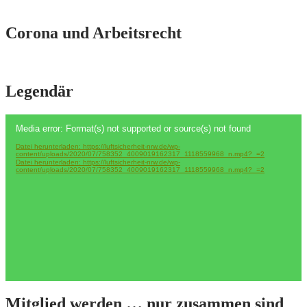
Corona und Arbeitsrecht
Legendär
Video-
Media error: Format(s) not supported or source(s) not found
Player
Datei herunterladen: https://luftsicherheit-nrw.de/wp-
content/uploads/2020/07/758352_4009019162317_1118559968_n.mp4?_=2
Datei herunterladen: https://luftsicherheit-nrw.de/wp-
content/uploads/2020/07/758352_4009019162317_1118559968_n.mp4?_=2
Mitglied werden … nur zusammen sind