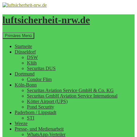
Zum
Inhalt
springen
luftsicherheit-nrw.de
Suchen
Primäres Menü
Startseite
Düsseldorf
DSW
Klüh
Securitas DUS
Dortmund
Condor Flim
Köln-Bonn
Securitas Aviation Service GmbH & Co. KG
Securitas GmbH Aviation Service International
Kötter Airport (UPS)
Pond Security
Paderborn / Lippstadt
STI
Weeze
Presse- und Medienarbeit
WhatsApp-Verteiler