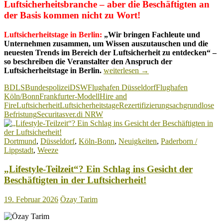
Luftsicherheitsbranche – aber die Beschäftigten an
der Basis kommen nicht zu Wort!
Luftsicherheitstage in Berlin:
„Wir bringen Fachleute und
Unternehmen zusammen, um Wissen auszutauschen und die
neuesten Trends im Bereich der Luftsicherheit zu entdecken“ –
so beschreiben die Veranstalter den Anspruch der
Luftsicherheitstage
Luftsicherheitstage in Berlin.
weiterlesen
→
in
BDLS
Bundespolizei
DSW
Flughafen Düsseldorf
Flughafen
Berlin:
Köln/Bonn
Frankfurter-Modell
Hire and
Die
Fire
Luftsicherheit
Luftsicherheitstage
Rezertifizierung
sachgrundlose
eigentlichen
Befristung
Securitas
ver.di NRW
Fachleute
kommen
aber
Dortmund
,
Düsseldorf
,
Köln-Bonn
,
Neuigkeiten
,
Paderborn /
nicht
Lippstadt
,
Weeze
zu
Wort!
„Lifestyle-Teilzeit“? Ein Schlag ins Gesicht der
Beschäftigten in der Luftsicherheit!
19. Februar 2026
Özay Tarim