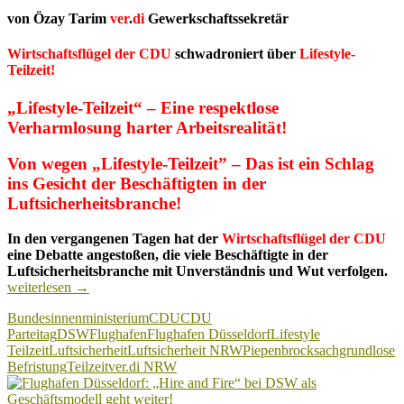
von Özay Tarim
ver
.
di
Gewerkschaftssekretär
Wirtschaftsflügel der CDU
schwadroniert über
Lifestyle-
Teilzeit!
„Lifestyle-Teilzeit“ – Eine respektlose
Verharmlosung harter Arbeitsrealität!
Von wegen „Lifestyle-Teilzeit” – Das ist ein
Schlag
ins Gesicht der Beschäftigten in der
Luftsicherheitsbranche!
In den vergangenen Tagen hat der
Wirtschaftsflügel der CDU
eine Debatte angestoßen, die viele Beschäftigte in der
„Li
Luftsicherheitsbranche mit Unverständnis und Wut verfolgen.
Tei
weiterlesen
→
Ei
Bundesinnenministerium
CDU
CDU
Sc
Parteitag
DSW
Flughafen
Flughafen Düsseldorf
Lifestyle
ins
Teilzeit
Luftsicherheit
Luftsicherheit NRW
Piepenbrock
sachgrundlose
Ge
Befristung
Teilzeit
ver.di NRW
de
Be
in