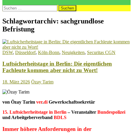
Suchen
nach:
Schlagwortarchiv: sachgrundlose
Befristung
DSW
,
Düsseldorf
,
Köln-Bonn
,
Neuigkeiten
,
Securitas CGN
Luftsicherheitstage in Berlin: Die eigentlichen
Fachleute kommen aber nicht zu Wort!
18. März 2026
Özay Tarim
von Özay Tarim
ver
.
di
Gewerkschaftssekretär
15. Luftsicherheitstage in Berlin
– Veranstalter
Bundespolizei
und Arbeitgeberverband
BDLS
Immer höhere Anforderungen in der