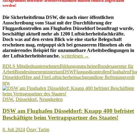
Sachgrundlos befristete Arbeitsverhältnisse müssen endlich abgeschafft
werden!
Die Sicherheitsfirma DSW, die nach einer öffentlichen
Ausschreibung vom Staat mit der Durchführung der
Fluggastkontrollen am Flughafen Düsseldorf beauftragt wurde,
beschäftigt aktuell mehr als 1200 Luftsicherheitsfachkräfte.
Doch was auf den ersten Blick wie eine starke Belegschaft
erscheinen mag, entpuppt sich bei genauerem Hinsehen als ein
alarmierendes Beispiel für unzumutbare Arbeitsbedingungen in
Flughafen
der Luftsicherheitsbranche.
weiterlesen
→
Düsseldorf:
BDLS Mitgliedsunternehmen
Bildungsgutscheine
Bundesagentur für
„Hire
Arbeit
Bundesinnenministerium
DSW
Fluggastkontrollen
Flughafen
Flu
and
Düsseldorf
Hire and Fire
Luftsicherheit
sachgrundlose Befristung
verdi
Fire“
nrw
bei
DSW
als
DSW
,
Düsseldorf
,
Neuigkeiten
Geschäftsmodell
geht
DSW am Flughafen Düsseldorf: Knapp 400 befristet
weiter!
Beschäftigte beim Vertragspartner des Staates!
8. Juli 2024
Özay Tarim