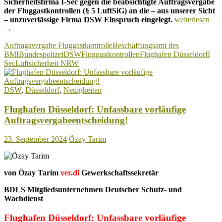
Sicherheitsfirma I-Sec gegen die beabsichtigte Auftragsvergabe
der Fluggastkontrollen (§ 5 LuftSiG) an die – aus unserer Sicht
Flughafen
– unzuverlässige Firma DSW Einspruch eingelegt.
weiterlesen
Düsseldorf:
→
Unterlegene
Auftragsvergabe Fluggastkontrolle
Beschaffungsamt des
Sicherheitsfirm
BMI
Bundespolizei
DSW
Fluggastkontrollen
Flughafen Düsseldorf
I
hat
Sec
Luftsicherheit NRW
gegen
die
vorläufige
DSW
,
Düsseldorf
,
Neuigkeiten
Vergabeentsch
Rüge
Flughafen Düsseldorf: Unfassbare vorläufige
eingereicht!
Auftragsvergabeentscheidung!
23. September 2024
Özay Tarim
von Özay Tarim
ver
.
di
Gewerkschaftssekretär
BDLS Mitgliedsunternehmen Deutscher Schutz- und
Wachdienst
Flughafen Düsseldorf: Unfassbare vorläufige