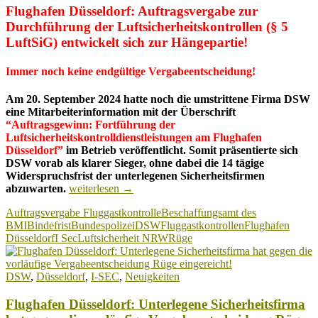
Flughafen Düsseldorf: Auftragsvergabe zur
Durchführung der Luftsicherheitskontrollen (§ 5
LuftSiG) entwickelt sich zur Hängepartie!
Immer noch keine endgültige Vergabeentscheidung!
Am 20. September 2024 hatte noch die umstrittene Firma DSW
eine Mitarbeiterinformation mit der Überschrift
“Auftragsgewinn: Fortführung der
Luftsicherheitskontrolldienstleistungen am Flughafen
Düsseldorf”
im Betrieb veröffentlicht. Somit präsentierte sich
DSW vorab als klarer Sieger, ohne dabei die 14 tägige
Widerspruchsfrist der unterlegenen Sicherheitsfirmen
Flughafen
abzuwarten.
weiterlesen
→
Düsseldorf:
Auftragsvergabe Fluggastkontrolle
Beschaffungsamt des
Auftragsvergabe
BMI
Bindefrist
Bundespolizei
DSW
Fluggastkontrollen
Flughafen
der
Düsseldorf
I Sec
Luftsicherheit NRW
Rüge
Fluggastkontrollen
entwickelt
sich
DSW
,
Düsseldorf
,
I-SEC
,
Neuigkeiten
zur
Hängepartie!
Flughafen Düsseldorf: Unterlegene Sicherheitsfirma