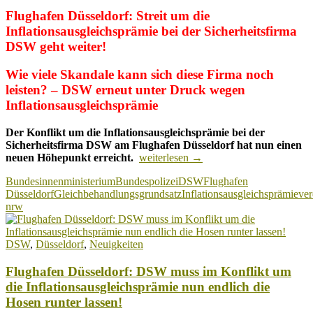
Flughafen Düsseldorf: Streit um die
Inflationsausgleichsprämie bei der Sicherheitsfirma
DSW geht weiter!
Wie viele Skandale kann sich diese Firma noch
leisten? – DSW erneut unter Druck wegen
Inflationsausgleichsprämie
Der Konflikt um die Inflationsausgleichsprämie bei der
Sicherheitsfirma DSW am Flughafen Düsseldorf hat nun einen
Flughafen
neuen Höhepunkt erreicht.
weiterlesen
→
Düsseldorf:
Bundesinnenministerium
Bundespolizei
DSW
Flughafen
Streit
Düsseldorf
Gleichbehandlungsgrundsatz
Inflationsausgleichsprämie
ver
um
nrw
die
Inflationsausgleichsprämie
bei
DSW
,
Düsseldorf
,
Neuigkeiten
DSW
geht
Flughafen Düsseldorf: DSW muss im Konflikt um
weiter
–
die Inflationsausgleichsprämie nun endlich die
Ein
Hosen runter lassen!
Skandal