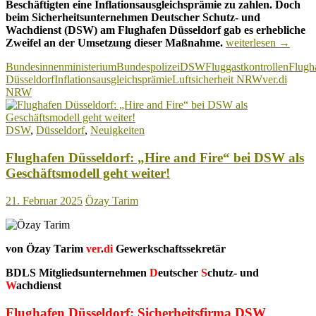
Beschäftigten eine Inflationsausgleichsprämie zu zahlen.
Doch
beim Sicherheitsunternehmen Deutscher Schutz- und
Wachdienst (DSW) am Flughafen Düsseldorf gab es erhebliche
Flughafen
Zweifel an der Umsetzung dieser Maßnahme.
weiterlesen
→
Düsseldorf:
Bundesinnenministerium
Bundespolizei
DSW
Fluggastkontrollen
Flugh
DSW
Düsseldorf
Inflationsausgleichsprämie
Luftsicherheit NRW
ver.di
muss
NRW
im
Konflikt
um
DSW
,
Düsseldorf
,
Neuigkeiten
die
Inflationsausgleichs
Flughafen Düsseldorf: „Hire and Fire“ bei DSW als
nun
endlich
Geschäftsmodell geht weiter!
die
Hosen
21. Februar 2025
Özay Tarim
runter
lassen!
von Özay Tarim
ver
.
di
Gewerkschaftssekretär
BDLS Mitgliedsunternehmen
D
eutscher
S
chutz- und
W
achdienst
Flughafen Düsseldorf: Sicherheitsfirma DSW