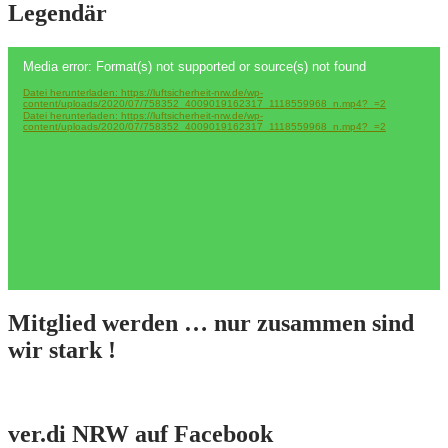
Legendär
Video-
Media error: Format(s) not supported or source(s) not found
Player
Datei herunterladen: https://luftsicherheit-nrw.de/wp-
content/uploads/2020/07/758352_4009019162317_1118559968_n.mp4?_=2
Datei herunterladen: https://luftsicherheit-nrw.de/wp-
content/uploads/2020/07/758352_4009019162317_1118559968_n.mp4?_=2
Mitglied werden … nur zusammen sind
wir stark !
ver.di NRW auf Facebook