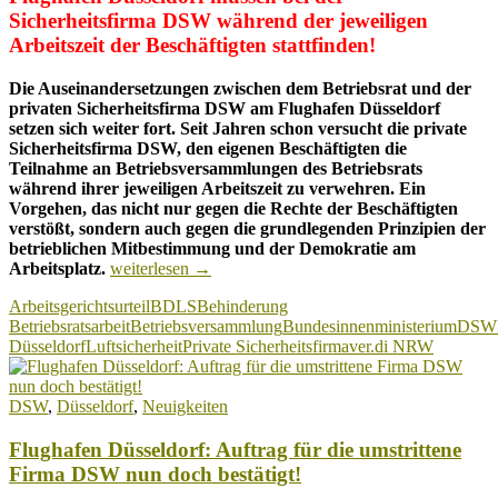
Sicherheitsfirma DSW während der jeweiligen
Arbeitszeit der Beschäftigten stattfinden!
Die Auseinandersetzungen zwischen dem Betriebsrat und der
privaten Sicherheitsfirma DSW am Flughafen Düsseldorf
setzen sich weiter fort. Seit Jahren schon versucht die private
Sicherheitsfirma DSW, den eigenen Beschäftigten die
Teilnahme an Betriebsversammlungen des Betriebsrats
während ihrer jeweiligen Arbeitszeit zu verwehren. Ein
Vorgehen, das nicht nur gegen die Rechte der Beschäftigten
verstößt, sondern auch gegen die grundlegenden Prinzipien der
betrieblichen Mitbestimmung und der Demokratie am
Flughafen
Arbeitsplatz.
weiterlesen
→
Düsseldorf:
Arbeitsgerichtsurteil
BDLS
Behinderung
Eine
Betriebsratsarbeit
Betriebsversammlung
Bundesinnenministerium
DSW
deutliche
Düsseldorf
Luftsicherheit
Private Sicherheitsfirma
ver.di NRW
juristische
Klatsche
für
DSW
,
Düsseldorf
,
Neuigkeiten
den
Dienstleister
Flughafen Düsseldorf: Auftrag für die umstrittene
des
Staates!
Firma DSW nun doch bestätigt!