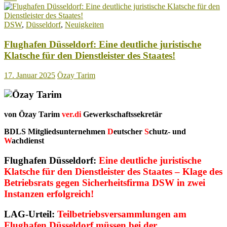
DSW
als
DSW
,
Düsseldorf
,
Neuigkeiten
Geschäftsmodell
geht
Flughafen Düsseldorf: Eine deutliche juristische
weiter!
Klatsche für den Dienstleister des Staates!
17. Januar 2025
Özay Tarim
von Özay Tarim
ver.di
Gewerkschaftssekretär
BDLS Mitgliedsunternehmen
D
eutscher
S
chutz- und
W
achdienst
Flughafen Düsseldorf:
Eine deutliche juristische
Klatsche für den Dienstleister des Staates – Klage des
Betriebsrats gegen Sicherheitsfirma DSW in zwei
Instanzen erfolgreich!
LAG-Urteil:
Teilbetriebsversammlungen am
Flughafen Düsseldorf müssen bei der