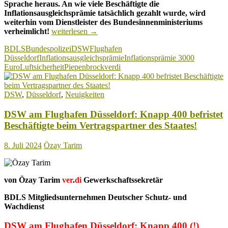
Sprache heraus. An wie viele Beschäftigte die
Inflationsausgleichsprämie tatsächlich gezahlt wurde, wird
weiterhin vom Dienstleister des Bundesinnenministeriums
Flughafen
verheimlicht!
weiterlesen
→
Düsseldorf:
BDLS
Bundespolizei
DSW
Flughafen
Arbeitsgericht
Düsseldorf
Inflationsausgleichsprämie
Inflationsprämie 3000
verurteilt
Euro
Luftsicherheit
Piepenbrock
verdi
DSW
dem
Betriebsrat
DSW
,
Düsseldorf
,
Neuigkeiten
Auskunft
über
DSW am Flughafen Düsseldorf: Knapp 400 befristet
die
Inflationsprämie
Beschäftigte beim Vertragspartner des Staates!
zu
erteilen!
8. Juli 2024
Özay Tarim
von Özay Tarim
ver
.
di
Gewerkschaftssekretär
BDLS Mitgliedsunternehmen Deutscher Schutz- und
Wachdienst
DSW am Flughafen Düsseldorf:
Knapp 400 (!)