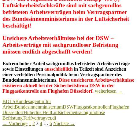
Luftsicherheitsfachkräfte sind mit sachgrundlos
befristeten Arbeitsverträgen beim Vertragspartner
des Bundesinnenministeriums in der Luftsicherheit
beschäftigt!
Unsichere Arbeitsverhältnisse bei der DSW –
Arbeitsverträge mit sachgrundloser Befristung
müssen endlich abgeschafft werden!
Extrem hoher Anteil sachgrundlos befristeter Arbeitsverträge
sowie Einstellungen
ausschließlich
in Teilzeit sind Anzeichen
einer verfehlten Personalpolitik beim Vertragspartner des
Bundesinnenministeriums.
Diese unsicheren Arbeitsverhältnisse
existieren aktuell bei der Sicherheitsfirma DSW in der
DSW
Fluggastkontrolle am Flughafen Düsseldorf.
weiterlesen
→
am
BDLS
Bundesagentur für
Flughafen
Arbeit
Bundesinnenministerium
DSW
Fluggastkontrollen
Flughafen
Düsseldorf:
Düsseldorf
Hubertus Heil
Luftsicherheit
sachgrundlose
Knapp
Befristung
Tarifvertrag
ver.di
400
Beitragsnavigation
← Vorherige
1
2
3
4
…
6
Nächste →
befristet
Beschäftigte
beim