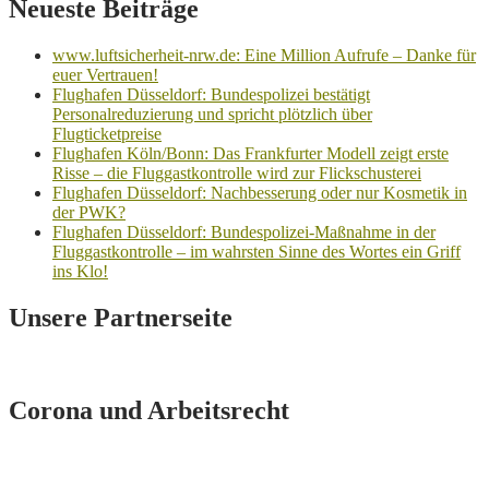
Neueste Beiträge
www.luftsicherheit-nrw.de: Eine Million Aufrufe – Danke für
euer Vertrauen!
Flughafen Düsseldorf: Bundespolizei bestätigt
Personalreduzierung und spricht plötzlich über
Flugticketpreise
Flughafen Köln/Bonn: Das Frankfurter Modell zeigt erste
Risse – die Fluggastkontrolle wird zur Flickschusterei
Flughafen Düsseldorf: Nachbesserung oder nur Kosmetik in
der PWK?
Flughafen Düsseldorf: Bundespolizei-Maßnahme in der
Fluggastkontrolle – im wahrsten Sinne des Wortes ein Griff
ins Klo!
Unsere Partnerseite
Corona und Arbeitsrecht