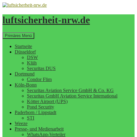
Zum
Inhalt
springen
luftsicherheit-nrw.de
Suchen
Primäres Menü
Startseite
Düsseldorf
DSW
Klüh
Securitas DUS
Dortmund
Condor Flim
Köln-Bonn
Securitas Aviation Service GmbH & Co. KG
Securitas GmbH Aviation Service International
Kötter Airport (UPS)
Pond Security
Paderborn / Lippstadt
STI
Weeze
Presse- und Medienarbeit
WhatsApp-Verteiler