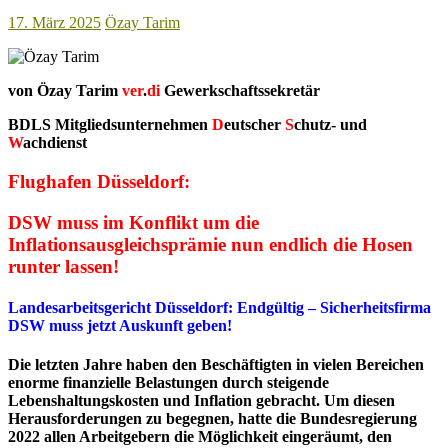
der
17. März 2025
Özay Tarim
Ungleichbehandlung!
von Özay Tarim
ver
.
di
Gewerkschaftssekretär
BDLS Mitgliedsunternehmen
D
eutscher
S
chutz- und
W
achdienst
Flughafen Düsseldorf:
DSW muss im Konflikt um die
Inflationsausgleichsprämie nun endlich die Hosen
runter lassen!
Landesarbeitsgericht Düsseldorf: Endgültig – Sicherheitsfirma
DSW muss jetzt Auskunft geben!
Die letzten Jahre haben den Beschäftigten in vielen Bereichen
enorme finanzielle Belastungen durch steigende
Lebenshaltungskosten und Inflation gebracht. Um diesen
Herausforderungen zu begegnen, hatte die Bundesregierung
2022 allen Arbeitgebern die Möglichkeit eingeräumt, den