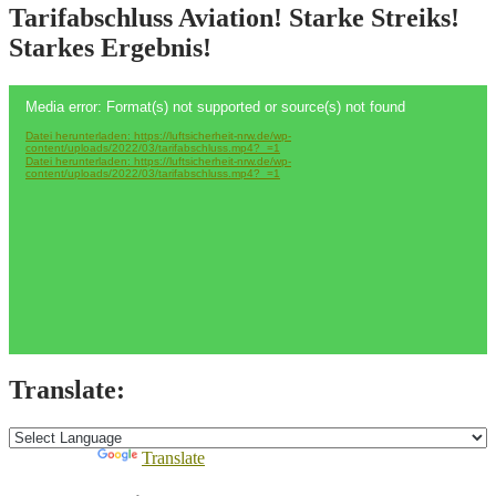
Vertragspartner
Tarifabschluss Aviation! Starke Streiks!
des
Starkes Ergebnis!
Staates!
Video-
Media error: Format(s) not supported or source(s) not found
Player
Datei herunterladen: https://luftsicherheit-nrw.de/wp-
content/uploads/2022/03/tarifabschluss.mp4?_=1
Datei herunterladen: https://luftsicherheit-nrw.de/wp-
content/uploads/2022/03/tarifabschluss.mp4?_=1
Translate:
Powered by
Translate