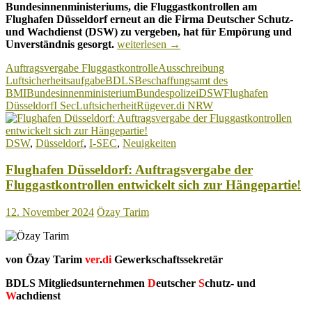
Bundesinnenministeriums, die Fluggastkontrollen am
Flughafen Düsseldorf erneut an die Firma Deutscher Schutz-
und Wachdienst (DSW) zu vergeben, hat für Empörung und
Flughafen
Unverständnis gesorgt.
weiterlesen
→
Düsseldorf:
Auftragsvergabe Fluggastkontrolle
Ausschreibung
Auftrag
Luftsicherheitsaufgabe
BDLS
Beschaffungsamt des
für
BMI
Bundesinnenministerium
Bundespolizei
DSW
Flughafen
die
Düsseldorf
I Sec
Luftsicherheit
Rüge
ver.di NRW
umstrittene
Firma
DSW
DSW
,
Düsseldorf
,
I-SEC
,
Neuigkeiten
nun
doch
Flughafen Düsseldorf: Auftragsvergabe der
bestätigt!
Fluggastkontrollen entwickelt sich zur Hängepartie!
12. November 2024
Özay Tarim
von Özay Tarim
ver
.
di
Gewerkschaftssekretär
BDLS Mitgliedsunternehmen
D
eutscher
S
chutz- und
W
achdienst