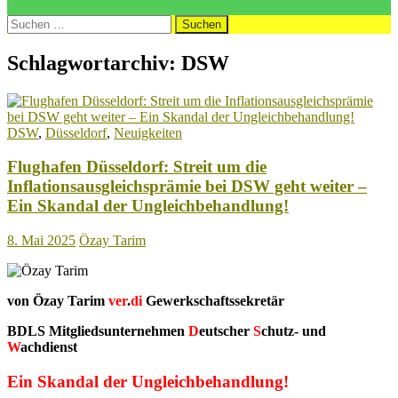
Suchen
nach:
Schlagwortarchiv: DSW
DSW
,
Düsseldorf
,
Neuigkeiten
Flughafen Düsseldorf: Streit um die
Inflationsausgleichsprämie bei DSW geht weiter –
Ein Skandal der Ungleichbehandlung!
8. Mai 2025
Özay Tarim
von Özay Tarim
ver
.
di
Gewerkschaftssekretär
BDLS Mitgliedsunternehmen
D
eutscher
S
chutz- und
W
achdienst
Ein Skandal der Ungleichbehandlung!