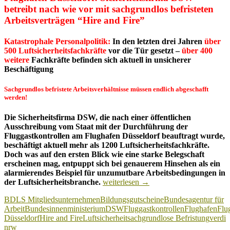
betreibt nach wie vor mit sachgrundlos befristeten
Arbeitsverträgen “Hire and Fire”
Katastrophale Personalpolitik:
In den letzten drei Jahren
über
500 Luftsicherheitsfachkräfte
vor die Tür gesetzt –
über 400
weitere
Fachkräfte befinden sich aktuell in unsicherer
Beschäftigung
Sachgrundlos befristete Arbeitsverhältnisse müssen endlich abgeschafft
werden!
Die Sicherheitsfirma DSW, die nach einer öffentlichen
Ausschreibung vom Staat mit der Durchführung der
Fluggastkontrollen am Flughafen Düsseldorf beauftragt wurde,
beschäftigt aktuell mehr als 1200 Luftsicherheitsfachkräfte.
Doch was auf den ersten Blick wie eine starke Belegschaft
erscheinen mag, entpuppt sich bei genauerem Hinsehen als ein
alarmierendes Beispiel für unzumutbare Arbeitsbedingungen in
Flughafen
der Luftsicherheitsbranche.
weiterlesen
→
Düsseldorf:
BDLS Mitgliedsunternehmen
Bildungsgutscheine
Bundesagentur für
„Hire
Arbeit
Bundesinnenministerium
DSW
Fluggastkontrollen
Flughafen
Flu
and
Düsseldorf
Hire and Fire
Luftsicherheit
sachgrundlose Befristung
verdi
Fire“
nrw
bei