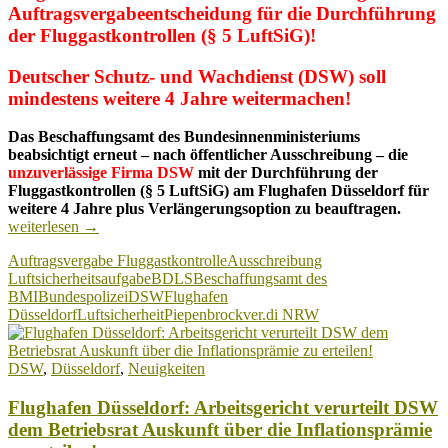
Auftragsvergabeentscheidung für die Durchführung
der Fluggastkontrollen (§ 5 LuftSiG)!
Deutscher Schutz- und Wachdienst (DSW) soll
mindestens weitere 4 Jahre weitermachen!
Das Beschaffungsamt des Bundesinnenministeriums
beabsichtigt erneut – nach öffentlicher Ausschreibung – die
unzuverlässige Firma DSW
mit der Durchführung der
Fluggastkontrollen (§ 5 LuftSiG) am Flughafen Düsseldorf für
Flugha
weitere 4 Jahre plus Verlängerungsoption zu beauftragen.
Düsseld
weiterlesen
→
Unfass
Auftragsvergabe Fluggastkontrolle
Ausschreibung
vorläuf
Luftsicherheitsaufgabe
BDLS
Beschaffungsamt des
Auftra
BMI
Bundespolizei
DSW
Flughafen
Düsseldorf
Luftsicherheit
Piepenbrock
ver.di NRW
DSW
,
Düsseldorf
,
Neuigkeiten
Flughafen Düsseldorf: Arbeitsgericht verurteilt DSW
dem Betriebsrat Auskunft über die Inflationsprämie