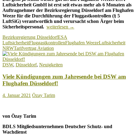
Luftsicherheit GmbH ist erst seit etwas mehr als 6 Monaten als
Auftragnehmer der Bezirksregierung Düsseldorf am Flughafen
Weeze für die Durchführung der Fluggastkontrollen (§ 5
LuftSiG) verantwortlich und verursacht schon Ärger beim
ESA
Sicherheitspersonal.
weiterlesen
→
Luftsicherheit
Bezirksregierung Düsseldorf
ESA
zahlt
Luftsicherheit
Fluggastkontrollen
Flughafen Weeze
Luftsicherheit
Löhne
NRW
Tarifvertrag Aviation
am
Flughafen
Weeze
DSW
,
Düsseldorf
,
Neuigkeiten
verspätet!
Viele Kündigungen zum Jahresende bei DSW am
Flughafen Düsseldorf!
4. Januar 2021
Özay Tarim
von Özay Tarim
BDLS Mitgliedsunternehmen Deutscher Schutz- und
Wachdienst