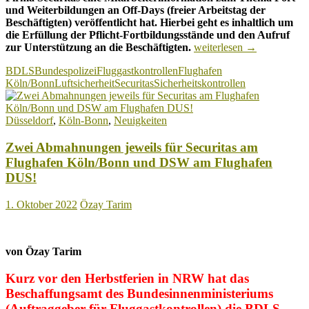
und Weiterbildungen an Off-Days (freier Arbeitstag der
Beschäftigten) veröffentlicht hat. Hierbei geht es inhaltlich um
die Erfüllung der Pflicht-Fortbildungsstände und den Aufruf
Flughafen
zur Unterstützung an die Beschäftigten.
weiterlesen
→
Köln/Bonn:
BDLS
Bundespolizei
Fluggastkontrollen
Flughafen
Fort-
Köln/Bonn
Luftsicherheit
Securitas
Sicherheitskontrollen
und
Weiterbildungsstau
bei
Düsseldorf
,
Köln-Bonn
,
Neuigkeiten
Securitas
in
Zwei Abmahnungen jeweils für Securitas am
der
Fluggastkontrolle!
Flughafen Köln/Bonn und DSW am Flughafen
DUS!
1. Oktober 2022
Özay Tarim
von Özay Tarim
Kurz vor den Herbstferien in NRW hat das
Beschaffungsamt des Bundesinnenministeriums
(Auftraggeber für Fluggastkontrollen) die BDLS-