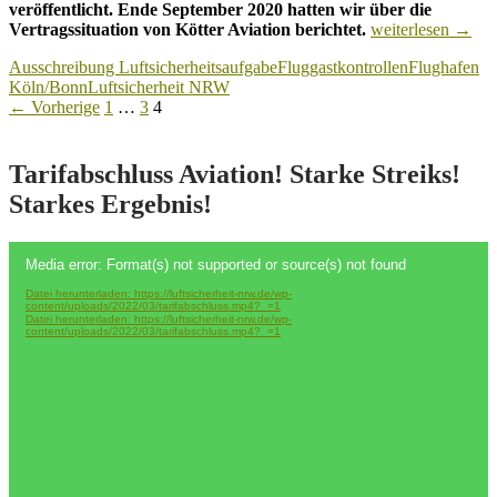
veröffentlicht. Ende September 2020 hatten wir über die
Ausschreibung
Vertragssituation von Kötter Aviation berichtet.
weiterlesen
→
für
Ausschreibung Luftsicherheitsaufgabe
Fluggastkontrollen
Flughafen
Fluggastkontrolle
Köln/Bonn
Luftsicherheit NRW
am
Beitragsnavigation
← Vorherige
1
…
3
4
Flughafen
Köln/Bonn
Tarifabschluss Aviation! Starke Streiks!
Starkes Ergebnis!
Video-
Media error: Format(s) not supported or source(s) not found
Player
Datei herunterladen: https://luftsicherheit-nrw.de/wp-
content/uploads/2022/03/tarifabschluss.mp4?_=1
Datei herunterladen: https://luftsicherheit-nrw.de/wp-
content/uploads/2022/03/tarifabschluss.mp4?_=1