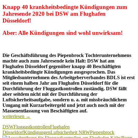
Knapp 40 krankheitsbedingte Kündigungen zum
Jahresende 2020 bei DSW am Flughafen
Düsseldorf!
Aber: Alle Kündigungen sind wohl unwirksam!
Die Geschäftsführung des Piepenbrock Tochterunternehmens
machte auch zum Jahresende kein Halt: DSW hat am
Flughafen Düsseldorf gegenüber knapp 40 Beschäftigten
krankheitsbedingte Kündigungen ausgesprochen. Das
Mitgliedsunternehmen des Arbeitgeberverbandes BDLS ist erst
seit einem halben Jahr am Flughafen Düsseldorf für die
Durchführung der Fluggastkontrollen zuständig. DSW fällt
aber seitdem nicht mit der Durchführung der
Luftsicherheitsaufgabe, sondern u. a. mit missbräuchlichem
Umgang mit Kurzarbeitergeld und jetzt auch noch mit der
Massenentlassung von Beschäftigten auf.
Viele
weiterlesen
→
Kündigungen
DSW
Fluggastkontrollen
Flughafen
zum
Düsseldorf
Kündigungen
Luftsicherheit NRW
Piepenbrock
Jahresende