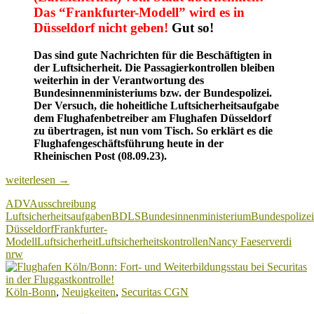
Das “Frankfurter-Modell” wird es in
Düsseldorf nicht geben!
Gut so!
Das sind gute Nachrichten für die Beschäftigten in
der Luftsicherheit. Die Passagierkontrollen bleiben
weiterhin in der Verantwortung des
Bundesinnenministeriums bzw. der Bundespolizei.
Der Versuch, die hoheitliche Luftsicherheitsaufgabe
dem Flughafenbetreiber am Flughafen Düsseldorf
zu übertragen, ist nun vom Tisch. So erklärt es die
Flughafengeschäftsführung heute in der
Rheinischen Post (08.09.23).
Luftsicherheitskontrollen:
weiterlesen
→
Frankfurter-
ADV
Ausschreibung
Modell
Luftsicherheitsaufgaben
BDLS
Bundesinnenministerium
Bundespolizei
am
Düsseldorf
Frankfurter-
Flughafen
Modell
Luftsicherheit
Luftsicherheitskontrollen
Nancy Faeser
verdi
DUS
nrw
vom
Tisch!
Köln-Bonn
,
Neuigkeiten
,
Securitas CGN