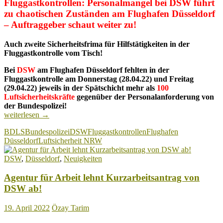
Fluggastkontrollen: Personalmangel bei DSW führt
zu chaotischen Zuständen
am Flughafen Düsseldorf
– Auftraggeber schaut weiter zu!
Auch zweite Sicherheitsfrima für Hilfstätigkeiten in der
Fluggastkontrolle vom Tisch!
Bei
DSW
am Flughafen Düsseldorf fehlten in der
Fluggastkontrolle am Donnerstag (28.04.22) und Freitag
(29.04.22) jeweils in der Spätschicht mehr als
100
Luftsicherheitskräfte
gegenüber der Personalanforderung von
der Bundespolizei!
Chaotische
weiterlesen
→
Zustände
BDLS
Bundespolizei
DSW
Fluggastkontrollen
Flughafen
am
Düsseldorf
Luftsicherheit NRW
Flughafen
Düsseldorf!
DSW
,
Düsseldorf
,
Neuigkeiten
Agentur für Arbeit lehnt Kurzarbeitsantrag von
DSW ab!
19. April 2022
Özay Tarim