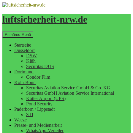
Zum
Inhalt
springen
luftsicherheit-nrw.de
Suchen
Primäres Menü
Startseite
Düsseldorf
DSW
Klüh
Securitas DUS
Dortmund
Condor Flim
Köln-Bonn
Securitas Aviation Service GmbH & Co. KG
Securitas GmbH Aviation Service International
Kötter Airport (UPS)
Pond Security
Paderborn / Lippstadt
STI
Weeze
Presse- und Medienarbeit
WhatsApp-Verteiler