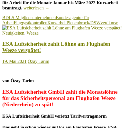
für Arbeit für die Monate Januar bis März 2022 Kurzarbeit
DSW
beantragt.
weiterlesen
→
will
BDLS Mitgliedsunternehmen
Bundesagentur für
unbedingt
Arbeit
Fluggastkontrollen
Kurzarbeit
Piepenbrock/DSW
verdi nrw
am
Flughafen
Neuigkeiten
,
Weeze
Düsseldorf
Kurzarbeit
ESA Luftsicherheit zahlt Löhne am Flughafen
einführen!
Weeze verspätet!
19. Mai 2021
Özay Tarim
von Özay Tarim
ESA Luftsicherheit GmbH zahlt die Monatslöhne
für das Sicherheitspersonal am Flughafen Weeze
(Niederrhein) zu spät!
ESA Luftsicherheit GmbH verletzt Tarifvertragsnorm
Das geht ja schon wieder gut los am Flughafen Weeze. ESA