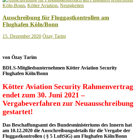
bei
Köln-Bonn
,
Kötter Aviation
,
Neuigkeiten
DSW
am
Ausschreibung für Fluggastkontrollen am
Flughafen
Düsseldorf!
Flughafen Köln/Bonn
15. Dezember 2020
Özay Tarim
von Özay Tarim
BDLS-Mitgliedsunternehmen Kötter Aviation Security
Flughafen Köln/Bonn
Kötter Aviation Security Rahmenvertrag
endet zum 30. Juni 2021 –
Vergabeverfahren zur Neuausschreibung
gestartet!
Das Beschaffungsamt des Bundesministeriums des Innern hat
am 10.12.2020 die Ausschreibungsdetails für die Vergabe der
Fluggastkontrollen ( § 5 LuftSiG) am Flughafen Köln/Bonn