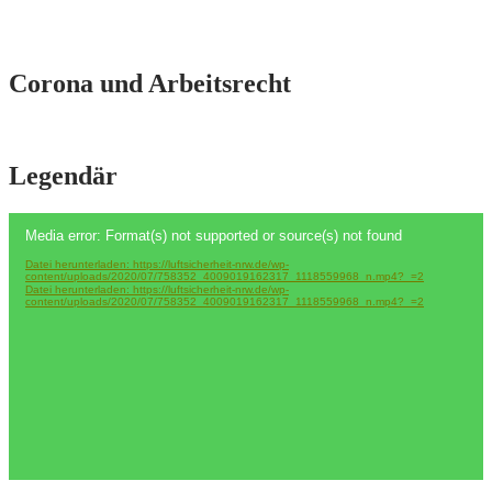
Corona und Arbeitsrecht
Legendär
Video-
Media error: Format(s) not supported or source(s) not found
Player
Datei herunterladen: https://luftsicherheit-nrw.de/wp-
content/uploads/2020/07/758352_4009019162317_1118559968_n.mp4?_=2
Datei herunterladen: https://luftsicherheit-nrw.de/wp-
content/uploads/2020/07/758352_4009019162317_1118559968_n.mp4?_=2