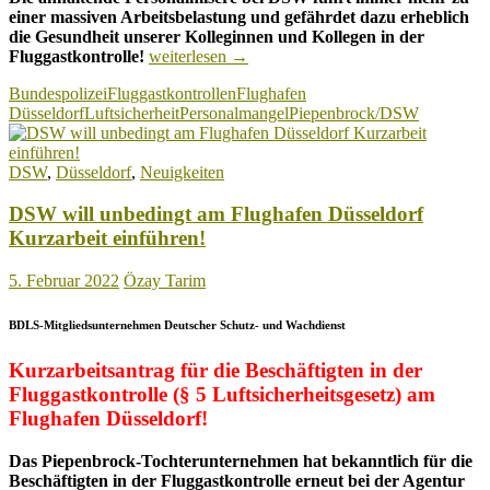
einer massiven Arbeitsbelastung und gefährdet dazu erheblich
die Gesundheit unserer Kolleginnen und Kollegen in der
Flughafen
Fluggastkontrolle!
weiterlesen
→
Düsseldorf:
Bundespolizei
Fluggastkontrollen
Flughafen
Personaldesaster
Düsseldorf
Luftsicherheit
Personalmangel
Piepenbrock/DSW
bei
DSW
nimmt
DSW
,
Düsseldorf
,
Neuigkeiten
seinen
Lauf!
DSW will unbedingt am Flughafen Düsseldorf
Kurzarbeit einführen!
5. Februar 2022
Özay Tarim
BDLS-Mitgliedsunternehmen Deutscher Schutz- und Wachdienst
Kurzarbeitsantrag für die Beschäftigten in der
Fluggastkontrolle (§ 5 Luftsicherheitsgesetz) am
Flughafen Düsseldorf!
Das Piepenbrock-Tochterunternehmen
hat bekanntlich für die
Beschäftigten in der Fluggastkontrolle erneut bei der Agentur