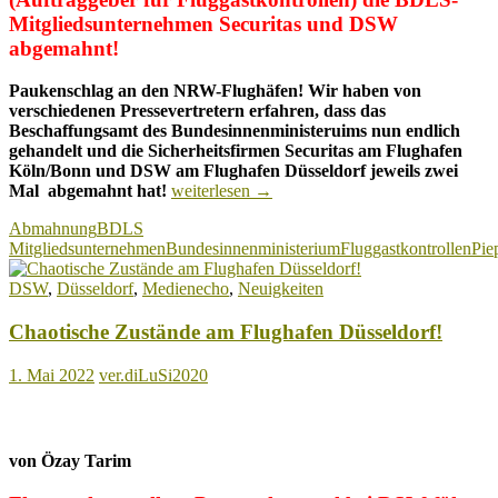
Mitgliedsunternehmen Securitas und DSW
abgemahnt!
Paukenschlag an den NRW-Flughäfen! Wir haben von
verschiedenen Pressevertretern erfahren, dass das
Beschaffungsamt des Bundesinnenministeruims nun endlich
gehandelt und die Sicherheitsfirmen Securitas am Flughafen
Köln/Bonn und DSW am Flughafen Düsseldorf jeweils zwei
Zwei
Mal abgemahnt hat!
weiterlesen
→
Abmahnungen
Abmahnung
BDLS
jeweils
Mitgliedsunternehmen
Bundesinnenministerium
Fluggastkontrollen
Pie
für
Securitas
DSW
,
Düsseldorf
,
Medienecho
,
Neuigkeiten
am
Flughafen
Chaotische Zustände am Flughafen Düsseldorf!
Köln/Bonn
und
DSW
1. Mai 2022
ver.diLuSi2020
am
Flughafen
DUS!
von Özay Tarim