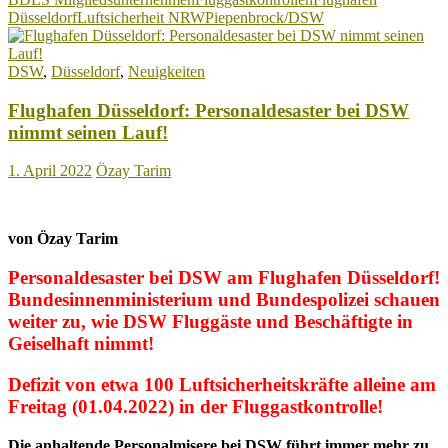
Arbeit
Düsseldorf
Luftsicherheit NRW
Piepenbrock/DSW
lehnt
Kurzarbeitsantrag
von
DSW
,
Düsseldorf
,
Neuigkeiten
DSW
ab!
Flughafen Düsseldorf: Personaldesaster bei DSW
nimmt seinen Lauf!
1. April 2022
Özay Tarim
von Özay Tarim
Personaldesaster bei DSW am Flughafen Düsseldorf!
Bundesinnenministerium und Bundespolizei schauen
weiter zu, wie DSW Fluggäste und Beschäftigte in
Geiselhaft nimmt!
Defizit von etwa 100 Luftsicherheitskräfte alleine am
Freitag (01.04.2022) in der Fluggastkontrolle!
Die anhaltende Personalmisere bei DSW führt immer mehr zu